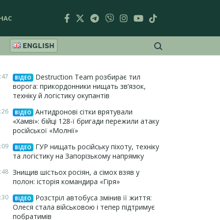
НАС
ENGLISH
:47
Destruction Team розбирає тил
ВІДЕО
ворога: прикордонники нищать зв’язок,
техніку й логістику окупантів
:26
Антидронові сітки врятували
ВІДЕО
«Хамві»: бійці 128-ї бригади пережили атаку
російської «Молнії»
:09
ГУР нищать російську піхоту, техніку
ВІДЕО
та логістику на Запорізькому напрямку
:48
Знищив шістьох росіян, а сімох взяв у
полон: історія командира «Гіря»
:30
Розстріл автобуса змінив її життя:
ВІДЕО
Олеся стала військовою і тепер підтримує
побратимів