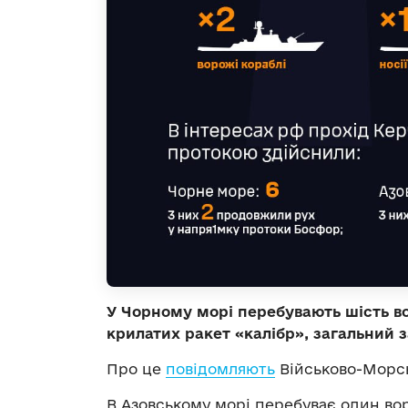
У Чорному морі перебувають шість во
крилатих ракет «калібр», загальний з
Про це
повідомляють
Військово-Морсь
В Азовському морі перебуває один в