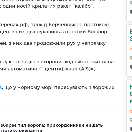
 один носій крилатих ракет “калібр”,
інтересах рф, прохід Керченською протокою
уден, з них два рухались з протоки Босфор.
ен, з них два продовжили рух у напрямку
у конвенцію з охорони людського життя на
ми автоматичної ідентифікації (AIS)», —
а
, що у Чорному морі перебувають 4 ворожих
озбирає тил ворога: прикордонники нищать
огістику окупантів