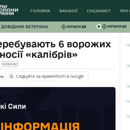
ГОЛОВНА
ВАКАНСІЇ
СОЦЗАХИСТ
ПРО 
ДОВІДНИК ВЕТЕРАНА
еребувають 6 ворожих
16
носії «калібрів»
НОВИНИ
16
Слідкуйте за АрміяInform в Google
хв.
16
15
15