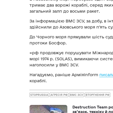
тримає два ворожі кораблі, серед яких
загальний залп до восьми ракет.
За інформацією ВМС ЗСУ, за добу, в 
здійснили до Азовського моря п’ять с
До Чорного моря прямували шість суд
протоки Босфор.
«рф продовжує порушувати Міжнародн
морі 1974 р. (SOLAS), вимикаючи систе
наголосили у ВМС ЗСУ.
Нагадуємо, раніше АрміяInform
писал
кораблі.
STOPRUSSIA
АГРЕСІЯ РФ
ВМС ЗСУ
ВТОРГНЕННЯ РФ
Destruction Team р
зв’язок, техніку й л