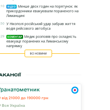
:10
Менше двох годин на порятунок: як
ВІДЕО
прикордонники евакуювали пораненого на
Лиманщині
:50
У Нікополі російський удар забрав життя
водія рейсового автобуса
:29
Медик розповів про складність
КОМЕНТАР
евакуації поранених на Лиманському
напрямку
ВСІ НОВИНИ
АКАНСІЇ
Гранатометник
від 21000 до 190000 грн
Вся Україна