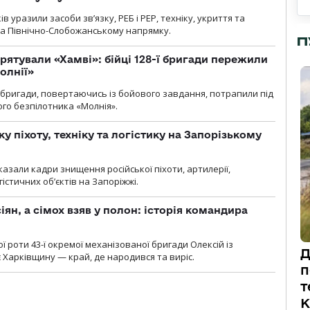
 уразили засоби зв’язку, РЕБ і РЕР, техніку, укриття та
на Північно-Слобожанському напрямку.
П
рятували «Хамві»: бійці 128-ї бригади пережили
олнії»
ї бригади, повертаючись із бойового завдання, потрапили під
ого безпілотника «Молнія».
у піхоту, техніку та логістику на Запорізькому
азали кадри знищення російської піхоти, артилерії,
гістичних об’єктів на Запоріжжі.
ян, а сімох взяв у полон: історія командира
ї роти 43-ї окремої механізованої бригади Олексій із
Д
 Харківщину — край, де народився та виріс.
п
т
К