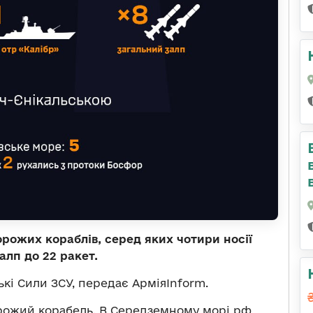
рожих кораблів, серед яких чотири носії
алп до 22 ракет.
кі Сили ЗСУ, передає АрміяInform.
орожий корабель. В Середземному морі рф