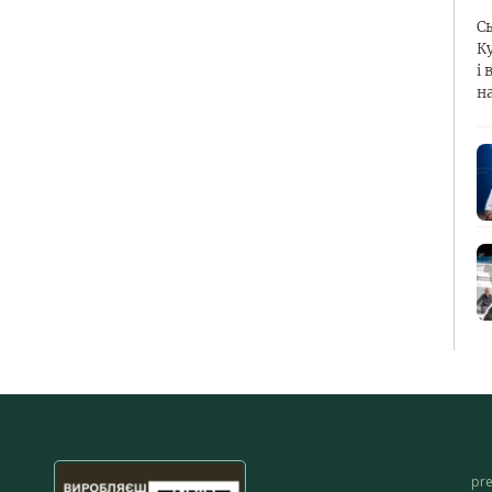
С
К
і 
н
pr