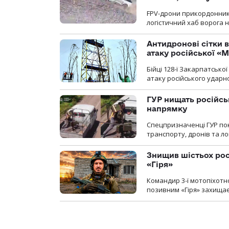
FPV-дрони прикордонників
логістичний хаб ворога 
Антидронові сітки в
атаку російської «М
Бійці 128-ї Закарпатсько
атаку російського ударн
ГУР нищать російськ
напрямку
Спецпризначенці ГУР пок
транспорту, дронів та ло
Знищив шістьох росі
«Гіря»
Командир 3-ї мотопіхотно
позивним «Гіря» захищає