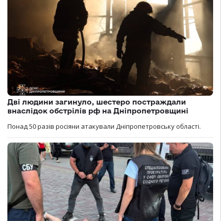
Дві людини загинуло, шестеро постраждали
внаслідок обстрілів рф на Дніпропетровщині
Понад 50 разів росіяни атакували Дніпропетровську області.