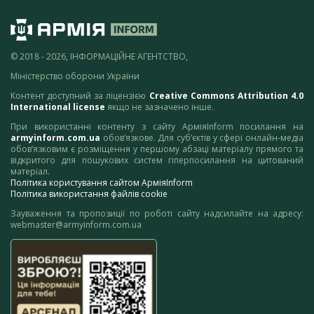
© 2018 - 2026, ІНФОРМАЦІЙНЕ АГЕНТСТВО,
Міністерство оборони України
Контент доступний за ліцензією
Creative Commons Attribution 4.0
International license
якщо не зазначено інше.
При використанні контенту з сайту АрміяInform посилання на
armyinform.com.ua
обов’язкове. Для суб’єктів у сфері онлайн-медіа
обов’язковим є розміщення у першому абзаці матеріалу прямого та
відкритого для пошукових систем гіперпосилання на цитований
матеріал.
Політика користування сайтом АрміяInform
Політика використання файлів cookie
Зауваження та пропозиції по роботі сайту надсилайте на адресу:
webmaster@armyinform.com.ua