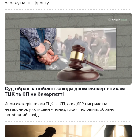
мережу на лінії фронту.
Суд обрав запобіжні заходи двом екскерівникам
ТЦК та СП на Закарпатті
Двом екскерівникам ТЦК та СП, яких ДБР викрило на
незаконному «списанні» понад тисячі чоловіків, обрано
запобіжний захід.