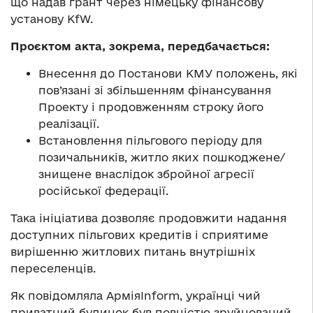
що надав грант через німецьку фінансову
установу KfW.
Проєктом акта, зокрема, передбачається:
Внесення до Постанови КМУ положень, які
пов’язані зі збільшенням фінансування
Проекту і продовженням строку його
реалізації.
Встановлення пільгового періоду для
позичальників, житло яких пошкоджене/
знищене внаслідок збройної агресії
російської федерації.
Така ініціатива дозволяє продовжити надання
доступних пільгових кредитів і сприятиме
вирішенню житлових питань внутрішніх
переселенців.
Як повідомляла АрміяInform, українці чий
приватний будинок був повністю зруйнований