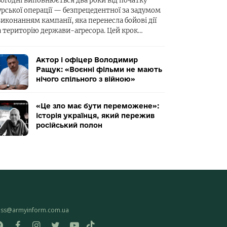
ьогодні виповнюється два роки від початку
урської операції — безпрецедентної за задумом
виконанням кампанії, яка перенесла бойові дії
а територію держави-агресора. Цей крок…
Актор і офіцер Володимир
Ращук: «Воєнні фільми не мають
нічого спільного з війною»
«Це зло має бути переможене»:
історія українця, який пережив
російський полон
ess@armyinform.com.ua