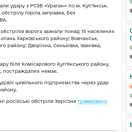
али удару з РСЗВ «Ураган» по м. Куп’янськ.
бстрілу горіла заправка. Без
ВА.
обстрілів ворога зазнали понад 15 населених
Лопань Харківського району; Вовчанськ,
о району; Дворічна, Синьківка, Іванівка,
ару біля Комісарового Куп’янського району.
А, постраждалих немає.
удівлі цивільного підприємства через удар
району.
чні російські обстріли Херсона
травмовано