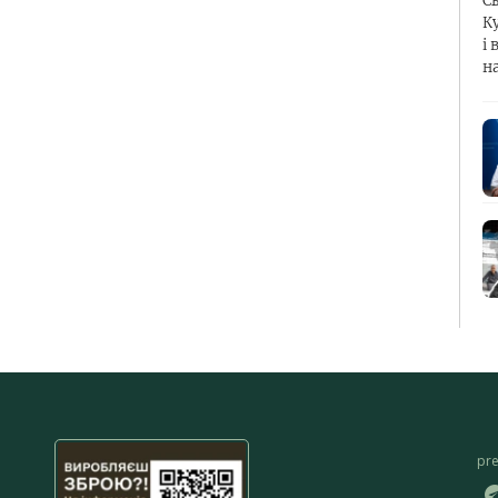
С
К
і 
н
pr