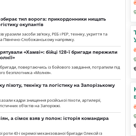
озбирає тил ворога: прикордонники нищать
огістику окупантів
 уразили засоби зв’язку, РЕБ і РЕР, техніку, укриття та
на Північно-Слобожанському напрямку.
рятували «Хамві»: бійці 128-ї бригади пережили
олнії»
ї бригади, повертаючись із бойового завдання, потрапили під
ого безпілотника «Молнія».
у піхоту, техніку та логістику на Запорізькому
азали кадри знищення російської піхоти, артилерії,
гістичних об’єктів на Запоріжжі.
ян, а сімох взяв у полон: історія командира
ї роти 43-ї окремої механізованої бригади Олексій із