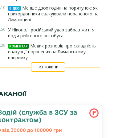
:10
Менше двох годин на порятунок: як
ВІДЕО
прикордонники евакуювали пораненого на
Лиманщині
:50
У Нікополі російський удар забрав життя
водія рейсового автобуса
:29
Медик розповів про складність
КОМЕНТАР
евакуації поранених на Лиманському
напрямку
ВСІ НОВИНИ
АКАНСІЇ
Водій (служба в ЗСУ за
контрактом)
від 30000 до 100000 грн