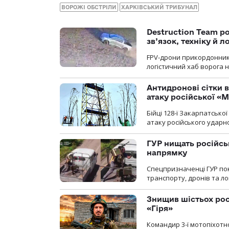
ВОРОЖІ ОБСТРІЛИ
ХАРКІВСЬКИЙ ТРИБУНАЛ
Destruction Team р
зв’язок, техніку й л
FPV-дрони прикордонників
логістичний хаб ворога 
Антидронові сітки в
атаку російської «М
Бійці 128-ї Закарпатсько
атаку російського ударн
ГУР нищать російськ
напрямку
Спецпризначенці ГУР пок
транспорту, дронів та ло
Знищив шістьох росі
«Гіря»
Командир 3-ї мотопіхотно