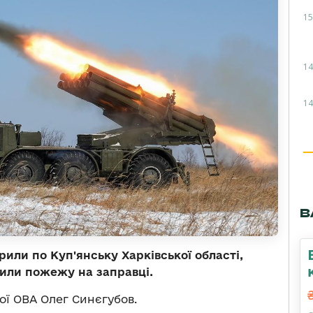
15
14
14
В
рили по Куп'янську Харківської області,
или пожежу на заправці.
ої ОВА Олег Синєгубов.