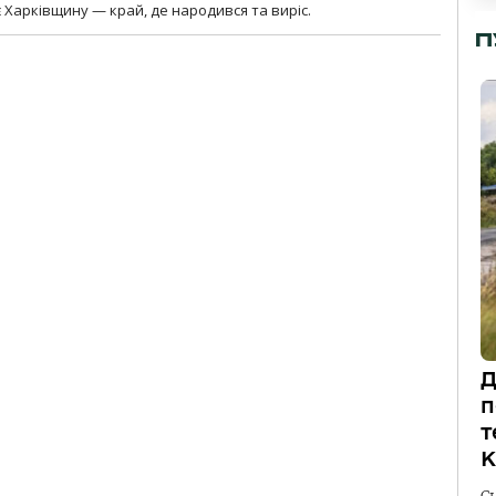
 Харківщину — край, де народився та виріс.
П
Д
п
т
К