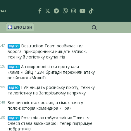
НАС
ENGLISH
:47
Destruction Team розбирає тил
ВІДЕО
ворога: прикордонники нищать зв’язок,
техніку й логістику окупантів
:26
Антидронові сітки врятували
ВІДЕО
«Хамві»: бійці 128-ї бригади пережили атаку
російської «Молнії»
:09
ГУР нищать російську піхоту, техніку
ВІДЕО
та логістику на Запорізькому напрямку
:48
Знищив шістьох росіян, а сімох взяв у
полон: історія командира «Гіря»
:30
Розстріл автобуса змінив її життя:
ВІДЕО
Олеся стала військовою і тепер підтримує
побратимів