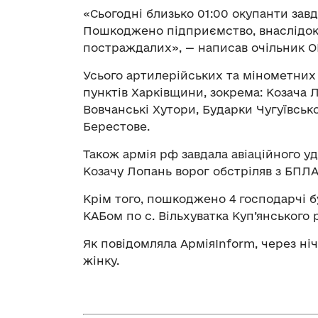
«Сьогодні близько 01:00 окупанти завд
Пошкоджено підприємство, внаслідок о
постраждалих», — написав очільник О
Усього артилерійських та мінометних 
пунктів Харківщини, зокрема: Козача 
Вовчанські Хутори, Бударки Чугуївськог
Берестове.
Також армія рф завдала авіаційного уд
Козачу Лопань ворог обстріляв з БПЛ
Крім того, пошкоджено 4 господарчі б
КАБом по с. Вільхуватка Куп’янського 
Як повідомляла АрміяInform, через ні
жінку.