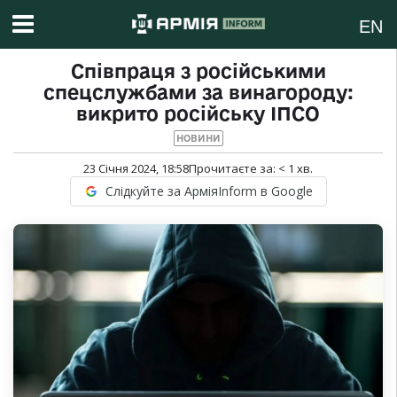
EN
Співпраця з російськими
спецслужбами за винагороду:
викрито російську ІПСО
НОВИНИ
23 Січня 2024, 18:58
Прочитаєте за:
< 1
хв.
Слідкуйте за АрміяInform в Google