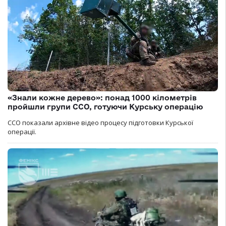
«Знали кожне дерево»: понад 1000 кілометрів
пройшли групи ССО, готуючи Курську операцію
ССО показали архівне відео процесу підготовки Курської
операції.