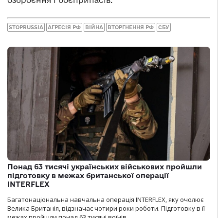
озброєння і боєприпасів.
STOPRUSSIA
АГРЕСІЯ РФ
ВІЙНА
ВТОРГНЕННЯ РФ
СБУ
Понад 63 тисячі українських військових пройшли
підготовку в межах британської операції
INTERFLEX
Багатонаціональна навчальна операція INTERFLEX, яку очолює
Велика Британія, відзначає чотири роки роботи. Підготовку в її
межах пройшли понад 63 тисячі воїнів.