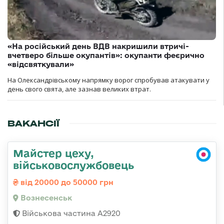
«На російський день ВДВ накришили втричі-
вчетверо більше окупантів»: окупанти феєрично
«відсвяткували»
На Олександрівському напрямку ворог спробував атакувати у
день свого свята, але зазнав великих втрат.
ВАКАНСІЇ
Майстер цеху,
військовослужбовець
від 20000 до 50000 грн
Вознесенськ
Військова частина А2920