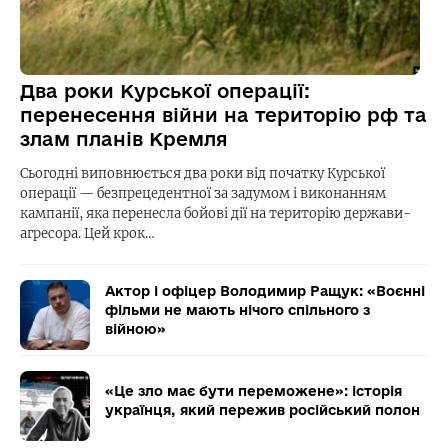
Два роки Курської операції:
перенесення війни на територію рф та
злам планів Кремля
Сьогодні виповнюється два роки від початку Курської
операції — безпрецедентної за задумом і виконанням
кампанії, яка перенесла бойові дії на територію держави-
агресора. Цей крок…
Актор і офіцер Володимир Ращук: «Воєнні
фільми не мають нічого спільного з
війною»
«Це зло має бути переможене»: історія
українця, який пережив російський полон