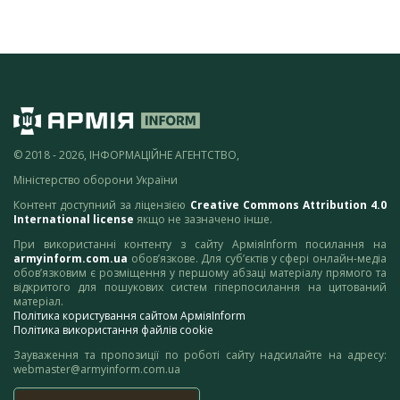
© 2018 - 2026, ІНФОРМАЦІЙНЕ АГЕНТСТВО,
Міністерство оборони України
Контент доступний за ліцензією
Creative Commons Attribution 4.0
International license
якщо не зазначено інше.
При використанні контенту з сайту АрміяInform посилання на
armyinform.com.ua
обов’язкове. Для суб’єктів у сфері онлайн-медіа
обов’язковим є розміщення у першому абзаці матеріалу прямого та
відкритого для пошукових систем гіперпосилання на цитований
матеріал.
Політика користування сайтом АрміяInform
Політика використання файлів cookie
Зауваження та пропозиції по роботі сайту надсилайте на адресу:
webmaster@armyinform.com.ua