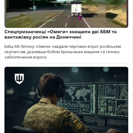
Спецпризначенці «Омеги» знищили дві ББМ та
вантажівку росіян на Донеччині
Бійці ХІІІ Легіону «Омеги» завдали чергових втрат російським
окупантам, уразивши бойові броньовані машини та техніку
забезпечення ворога.