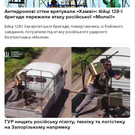
Антидронові сітки врятували «Хамві»: бійці 128-ї
бригади пережили атаку російської «Молнії»
Бійці 128-ї Закарпатської бригади, повертаючись із бойового
завдання, потрапили під атаку російського ударного
безпілотника «Молнія».
ГУР нищать російську піхоту, техніку та логістику
на Запорізькому напрямку