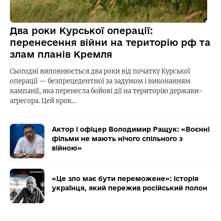
Два роки Курської операції:
перенесення війни на територію рф та
злам планів Кремля
Сьогодні виповнюється два роки від початку Курської
операції — безпрецедентної за задумом і виконанням
кампанії, яка перенесла бойові дії на територію держави-
агресора. Цей крок…
Актор і офіцер Володимир Ращук: «Воєнні
фільми не мають нічого спільного з
війною»
«Це зло має бути переможене»: історія
українця, який пережив російський полон