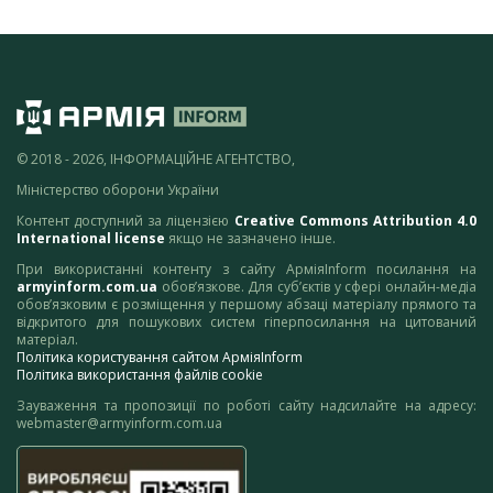
© 2018 - 2026, ІНФОРМАЦІЙНЕ АГЕНТСТВО,
Міністерство оборони України
Контент доступний за ліцензією
Creative Commons Attribution 4.0
International license
якщо не зазначено інше.
При використанні контенту з сайту АрміяInform посилання на
armyinform.com.ua
обов’язкове. Для суб’єктів у сфері онлайн-медіа
обов’язковим є розміщення у першому абзаці матеріалу прямого та
відкритого для пошукових систем гіперпосилання на цитований
матеріал.
Політика користування сайтом АрміяInform
Політика використання файлів cookie
Зауваження та пропозиції по роботі сайту надсилайте на адресу:
webmaster@armyinform.com.ua