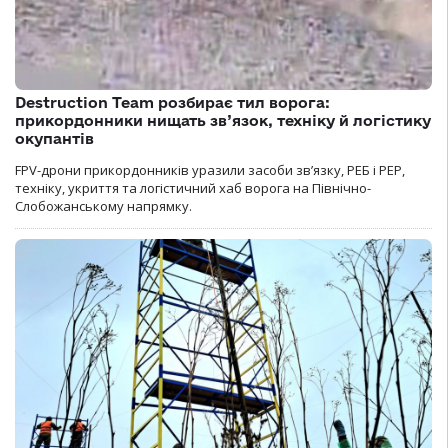
Destruction Team розбирає тил ворога:
прикордонники нищать зв’язок, техніку й логістику
окупантів
FPV-дрони прикордонників уразили засоби зв’язку, РЕБ і РЕР,
техніку, укриття та логістичний хаб ворога на Північно-
Слобожанському напрямку.