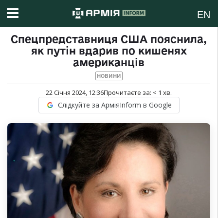
EN
Спецпредставниця США пояснила,
як путін вдарив по кишенях
американців
НОВИНИ
22 Січня 2024, 12:36
Прочитаєте за:
< 1
хв.
Слідкуйте за АрміяInform в Google