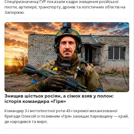
Спецпризначенці ГУР показали кадри знищення російської
піхоти, артилерії, транспорту, дронів та логістичних об’єктів на
Запоріжжі.
Знищив шістьох росіян, а сімох взяв у полон:
історія командира «Гіря»
Командир 3-ї мотопіхотної роти 43-ї окремої механізованої
бригади Олексій із позивним «Гіря» захищає Харківщину — край,
де народився та виріс.