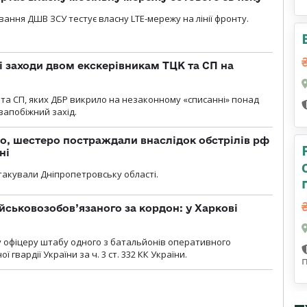
вання ДШВ ЗСУ тестує власну LTE-мережу на лінії фронту.
і заходи двом екскерівникам ТЦК та СП на
та СП, яких ДБР викрило на незаконному «списанні» понад
 запобіжний захід.
о, шестеро постраждали внаслідок обстрілів рф
ні
атакували Дніпропетровську області.
йськовозобов’язаного за кордон: у Харкові
у офіцеру штабу одного з батальйонів оперативного
гвардії України за ч. 3 ст. 332 КК України.