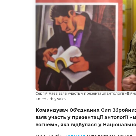
Сергій Наєв взяв участь у презентації антології «Ві
t.me/SerhiyNaiev
Командувач Об’єднаних Сил Збройних
взяв участь у презентації антології 
вогнем», яка відбулася у Національно