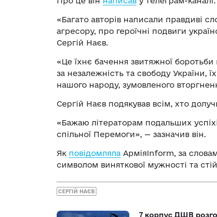
Про це він
написав
у телеграм-каналі.
«Багато авторів написали правдиві сл
агресору, про героїчні подвиги україн
Сергій Наєв.
«Це їхнє бачення звитяжної боротьби
за незалежність та свободу України, 
нашого народу, зумовленого вторгненн
Сергій Наєв подякував всім, хто долуч
«Бажаю літераторам подальших успіхі
спільної Перемоги», — зазначив він.
Як
повідомляла
АрміяInform, за словам
символом виняткової мужності та стій
СЕРГІЙ НАЄВ
7 корпус ДШВ розго