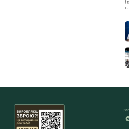
і 
н
pr