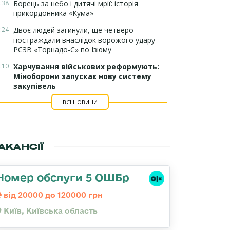
:38
Борець за небо і дитячі мрії: історія
прикордонника «Кума»
:24
Двоє людей загинули, ще четверо
постраждали внаслідок ворожого удару
РСЗВ «Торнадо-С» по Ізюму
:10
Харчування військових реформують:
Міноборони запускає нову систему
закупівель
ВСІ НОВИНИ
АКАНСІЇ
Номер обслуги 5 ОШБр
від 20000 до 120000 грн
Київ, Київська область