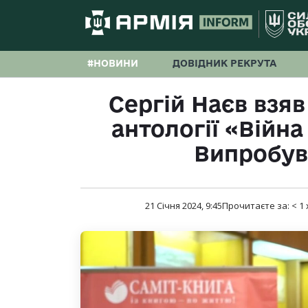
#НОВИНИ
ДОВІДНИК РЕКРУТА
Сергій Наєв взяв
антології «Війн
Випробув
21 Січня 2024, 9:45
Прочитаєте за:
< 1