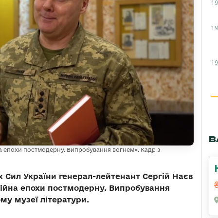
19
19
19
В
йна епохи постмодерну. Випробування вогнем». Кадр з
 Сил України генерал-лейтенант Сергій Наєв
«Війна епохи постмодерну. Випробування
му музеї літератури.