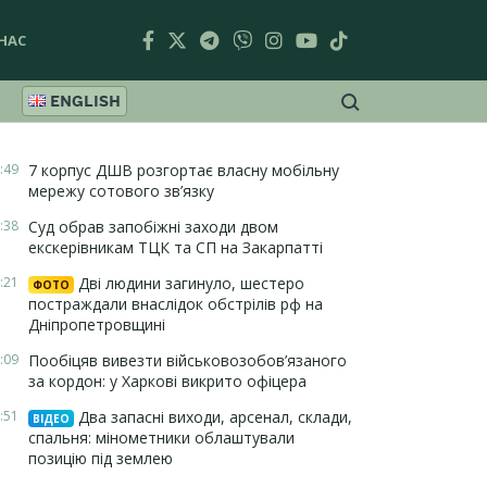
НАС
ENGLISH
:49
7 корпус ДШВ розгортає власну мобільну
мережу сотового зв’язку
:38
Суд обрав запобіжні заходи двом
екскерівникам ТЦК та СП на Закарпатті
:21
Дві людини загинуло, шестеро
ФОТО
постраждали внаслідок обстрілів рф на
Дніпропетровщині
:09
Пообіцяв вивезти військовозобов’язаного
за кордон: у Харкові викрито офіцера
:51
Два запасні виходи, арсенал, склади,
ВІДЕО
спальня: мінометники облаштували
позицію під землею