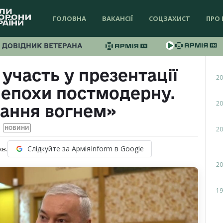
ГОЛОВНА
ВАКАНСІЇ
СОЦЗАХИСТ
ПРО 
ДОВІДНИК ВЕТЕРАНА
 участь у презентації
20
а епохи постмодерну.
20
ання вогнем»
20
НОВИНИ
Слідкуйте за АрміяInform в Google
хв.
20
19