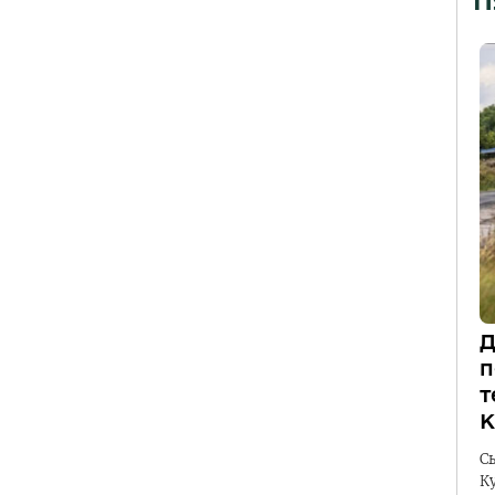
П
Д
п
т
К
С
К