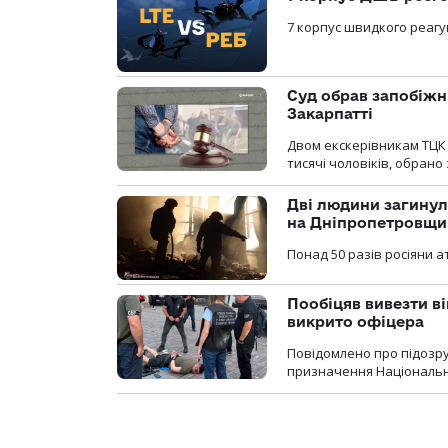
7 корпус швидкого реагу
Суд обрав запобіжн
Закарпатті
Двом екскерівникам ТЦК 
тисячі чоловіків, обрано
Дві людини загинул
на Дніпропетровщи
Понад 50 разів росіяни 
Пообіцяв вивезти ві
викрито офіцера
Повідомлено про підозр
призначення Національної 