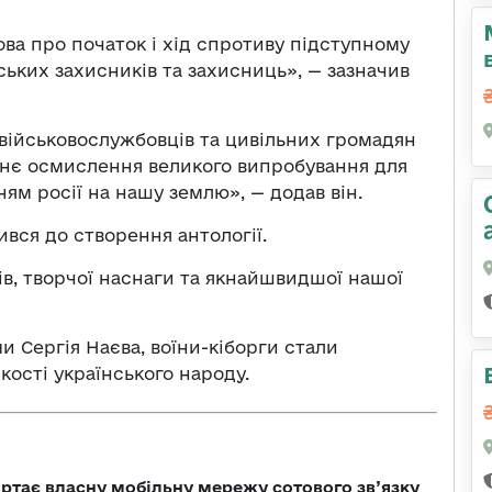
ова про початок і хід спротиву підступному
ських захисників та захисниць», — зазначив
 військовослужбовців та цивільних громадян
їхнє осмислення великого випробування для
ям росії на нашу землю», — додав він.
ився до створення антології.
в, творчої наснаги та якнайшвидшої нашої
и Сергія Наєва, воїни-кіборги стали
кості українського народу.
ртає власну мобільну мережу сотового зв’язку