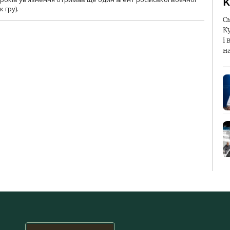
К
 гру).
С
К
і 
н