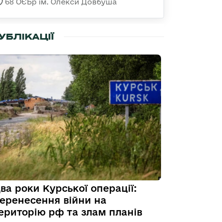
68 ОЄБр ім. Олекси Довбуша
УБЛІКАЦІЇ
ва роки Курської операції:
еренесення війни на
ериторію рф та злам планів