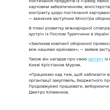
постачання продуктів із «Трейд лайнс
харчовим забезпеченням, міністерство
контракту щодо постачання харчуванн
— зазначив заступник Міністра оборон
В плані розвитку міжнародної співпр
зустріч із Послом Туреччини в Україні
«Закликав компанії оборонної промис
між нашими країнами», — заявив заст
Також він нагадав про свою
зустріч
із
Києві Крістіаном Муром.
«Працюємо над тим, щоб наблизити вз
організації закупівель, бюджетного пр
Продовжуємо працювати, виборюючи п
Дмитро Кліменков.