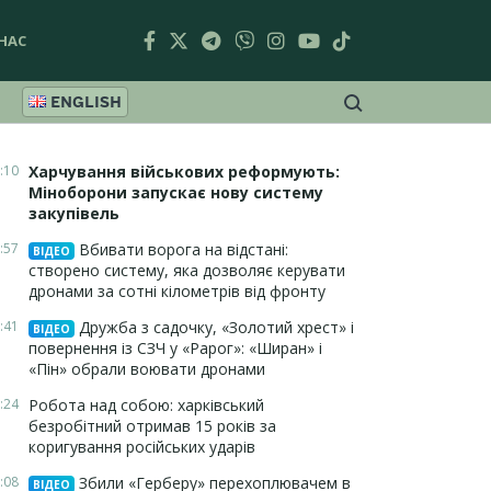
НАС
ENGLISH
:10
Харчування військових реформують:
Міноборони запускає нову систему
закупівель
:57
Вбивати ворога на відстані:
ВІДЕО
створено систему, яка дозволяє керувати
дронами за сотні кілометрів від фронту
:41
Дружба з садочку, «Золотий хрест» і
ВІДЕО
повернення із СЗЧ у «Рарог»: «Ширан» і
«Пін» обрали воювати дронами
:24
Робота над собою: харківський
безробітний отримав 15 років за
коригування російських ударів
:08
Збили «Герберу» перехоплювачем в
ВІДЕО