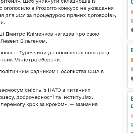
 рітейл». Щоб уникнути складнощів із
 оголосило в Prozorro конкурс на укладання
я для ЗСУ за процедурою прямих договорів»,
и.
аці Дмитро Кліменков нагадав про свою
 Левент Більгеном.
ловості Туреччини до посилення співпраці
упник Міністра оборони.
 політичним радником Посольства США в
аємосумісність із НАТО в питаннях
оцесу, доброчесності та інституціях.
еремогу крок за кроком», — зазначив