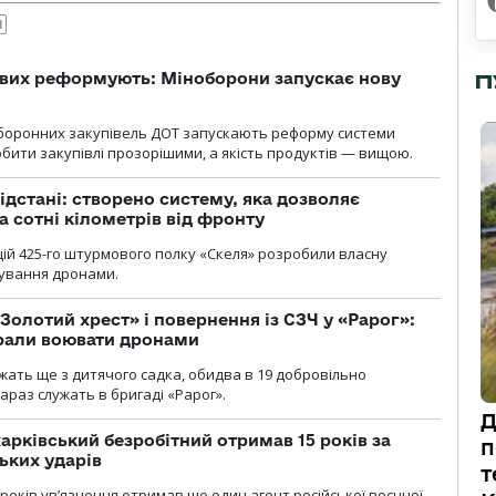
И
ових реформують: Міноборони запускає нову
П
оборонних закупівель ДОТ запускають реформу системи
бити закупівлі прозорішими, а якість продуктів — вищою.
ідстані: створено систему, яка дозволяє
а сотні кілометрів від фронту
ій 425-го штурмового полку «Скеля» розробили власну
рування дронами.
Золотий хрест» і повернення із СЗЧ у «Рарог»:
брали воювати дронами
ужать ще з дитячого садка, обидва в 19 добровільно
зараз служать в бригаді «Рарог».
Д
арківський безробітний отримав 15 років за
п
ьких ударів
т
років увʼязнення отримав ще один агент російської воєнної