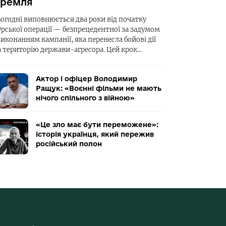
ремля
ьогодні виповнюється два роки від початку
урської операції — безпрецедентної за задумом
виконанням кампанії, яка перенесла бойові дії
а територію держави-агресора. Цей крок…
Актор і офіцер Володимир
Ращук: «Воєнні фільми не мають
нічого спільного з війною»
«Це зло має бути переможене»:
історія українця, який пережив
російський полон