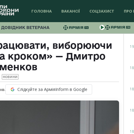
ГОЛОВНА
ВАКАНСІЇ
СОЦЗАХИСТ
ПРО 
ДОВІДНИК ВЕТЕРАНА
рацювати, виборюючи
19
за кроком» — Дмитро
іменков
18
НОВИНИ
18
Слідкуйте за АрміяInform в Google
хв.
18
18