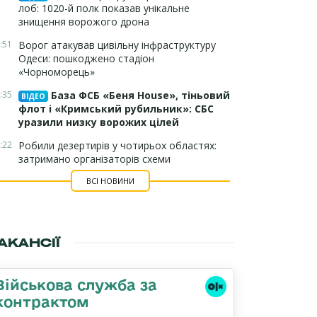
лоб: 1020-й полк показав унікальне
знищення ворожого дрона
:51
Ворог атакував цивільну інфраструктуру
Одеси: пошкоджено стадіон
«Чорноморець»
:35
База ФСБ «Беня House», тіньовий
ВІДЕО
флот і «Кримський рубильник»: СБС
уразили низку ворожих цілей
:22
Робили дезертирів у чотирьох областях:
затримано організаторів схеми
ВСІ НОВИНИ
АКАНСІЇ
Військова служба за
контрактом