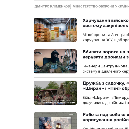
ДМИТРО КЛІМЕНКОВ
МІНІСТЕРСТВО ОБОРОНИ УКРАЇН
Харчування військ
систему закупівель
Міноборони та Агенція 
харчування ЗСУ, щоб зро
Вбивати ворога на в
керувати дронами з
Інженери Центру інновац
систему віддаленого ке
Дружба з садочку, «
«Ширан» і «Пін» о
Бійці «Ширан» і «Пін» др
долучились до війська і 
Робота над собою: х
коригування російс
Конфіскацію майна та 15 