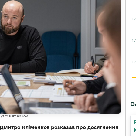
17
17
17
В
ytro.klimenkov
 Дмитро Кліменков розказав про досягнення