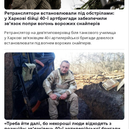
Ретранслятори встановлювали під обстрілами:
у Харкові бійці 40-ї артбригади забезпечили
зв’язок попри вогонь ворожих снайперів
Ретранслятор на дев’ятиповерхівці біля танкового училища
у Харкові зв’язківцям 40-ї артилерійської бригади довелося
встановлювати під вогнем ворожих снайперів.
«Треба йти далі, бо нехороші люди відходять з
позицій»: зв’язківець 40-ї артилерійської бригади