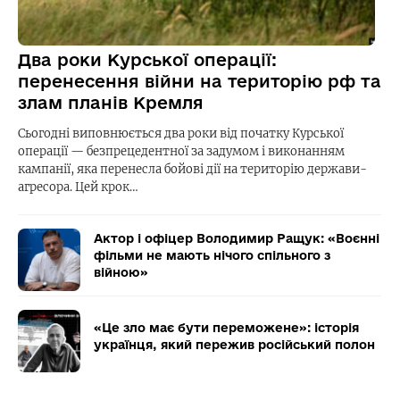
Два роки Курської операції:
перенесення війни на територію рф та
злам планів Кремля
Сьогодні виповнюється два роки від початку Курської
операції — безпрецедентної за задумом і виконанням
кампанії, яка перенесла бойові дії на територію держави-
агресора. Цей крок…
Актор і офіцер Володимир Ращук: «Воєнні
фільми не мають нічого спільного з
війною»
«Це зло має бути переможене»: історія
українця, який пережив російський полон