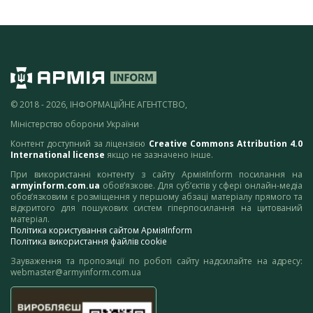
© 2018 - 2026, ІНФОРМАЦІЙНЕ АГЕНТСТВО,
Міністерство оборони України
Контент доступний за ліцензією
Creative Commons Attribution 4.0
International license
якщо не зазначено інше.
При використанні контенту з сайту АрміяInform посилання на
armyinform.com.ua
обов’язкове. Для суб’єктів у сфері онлайн-медіа
обов’язковим є розміщення у першому абзаці матеріалу прямого та
відкритого для пошукових систем гіперпосилання на цитований
матеріал.
Політика користування сайтом АрміяInform
Політика використання файлів cookie
Зауваження та пропозиції по роботі сайту надсилайте на адресу:
webmaster@armyinform.com.ua