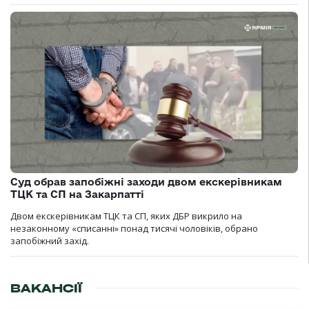
Суд обрав запобіжні заходи двом екскерівникам
ТЦК та СП на Закарпатті
Двом екскерівникам ТЦК та СП, яких ДБР викрило на
незаконному «списанні» понад тисячі чоловіків, обрано
запобіжний захід.
ВАКАНСІЇ