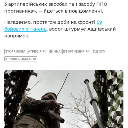
3 артилерійських засобах та 1 засобу ППО
противника», — йдеться в повідомленні.
Нагадаємо, протягом доби на фронті
59
бойових зіткнень
, ворог штурмує Авдіївський
напрямок.
STOPRUSSIA
АГРЕСІЯ РФ
ВІЙНА
ВТОРГНЕННЯ РФ
ГШ ЗСУ
ХРОНІКА ОБОРОНИ