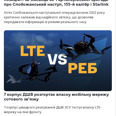
про Слобожанський наступ, 155-й калібр і Starlink
Успіх Слобожанської наступальної операції восени 2022 року
критично залежав від надійного зв’язку, що дозволяв
передавати інформацію в режимі реального часу.
7 корпус ДШВ розгортає власну мобільну мережу
сотового зв’язку
7 корпус швидкого реагування ДШВ ЗСУ тестує власну LTE-
мережу на лінії фронту.