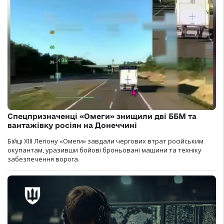
Спецпризначенці «Омеги» знищили дві ББМ та
вантажівку росіян на Донеччині
Бійці ХІІІ Легіону «Омеги» завдали чергових втрат російським
окупантам, уразивши бойові броньовані машини та техніку
забезпечення ворога.