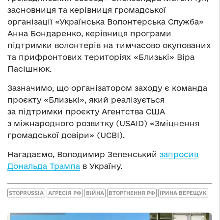
засновниця та керівниця громадської
організації «Українська Волонтерська Служба»
Анна Бондаренко, керівниця програми
підтримки волонтерів на тимчасово окупованих
та прифронтових територіях «Близькі» Віра
Пасішнюк.
Зазначимо, що організатором заходу є команда
проєкту «Близькі», який реалізується
за підтримки проєкту Агентства США
з міжнародного розвитку (USAID) «Зміцнення
громадської довіри» (UCBI).
Нагадаємо, Володимир Зеленський
запросив
Дональда Трампа
в Україну.
STOPRUSSIA
АГРЕСІЯ РФ
ВІЙНА
ВТОРГНЕННЯ РФ
ІРИНА ВЕРЕЩУК