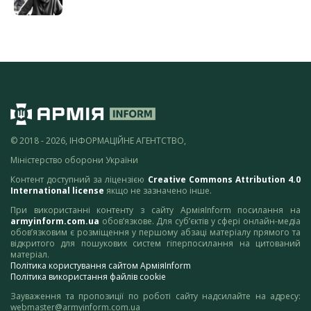
© 2018 - 2026, ІНФОРМАЦІЙНЕ АГЕНТСТВО,
Міністерство оборони України
Контент доступний за ліцензією
Creative Commons Attribution 4.0
International license
якщо не зазначено інше.
При використанні контенту з сайту АрміяInform посилання на
armyinform.com.ua
обов’язкове. Для суб’єктів у сфері онлайн-медіа
обов’язковим є розміщення у першому абзаці матеріалу прямого та
відкритого для пошукових систем гіперпосилання на цитований
матеріал.
Політика користування сайтом АрміяInform
Політика використання файлів cookie
Зауваження та пропозиції по роботі сайту надсилайте на адресу:
webmaster@armyinform.com.ua