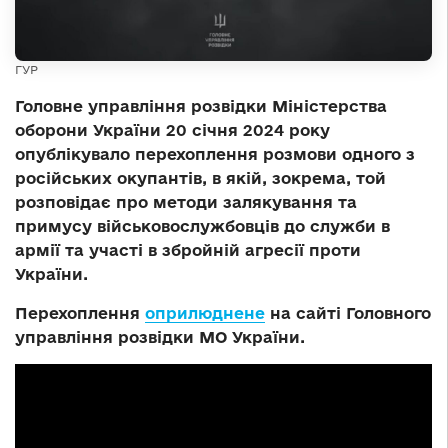
ГУР
Головне управління розвідки Міністерства
оборони України 20 січня 2024 року
опублікувало перехоплення розмови одного з
російських окупантів, в якій, зокрема, той
розповідає про методи залякування та
примусу військовослужбовців до служби в
армії та участі в збройній агресії проти
України.
Перехоплення
оприлюднене
на сайті Головного
управління розвідки МО України.