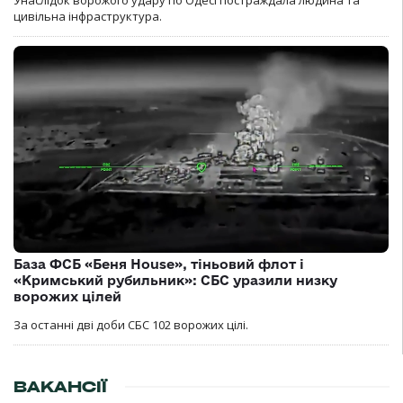
Унаслідок ворожого удару по Одесі постраждала людина та
цивільна інфраструктура.
База ФСБ «Беня House», тіньовий флот і
«Кримський рубильник»: СБС уразили низку
ворожих цілей
За останні дві доби СБС 102 ворожих цілі.
ВАКАНСІЇ