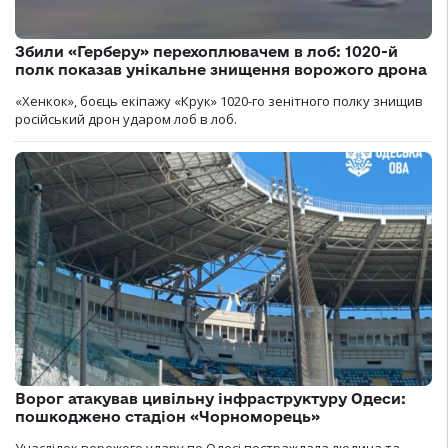
Збили «Герберу» перехоплювачем в лоб: 1020-й
полк показав унікальне знищення ворожого дрона
«Хенкок», боєць екіпажу «Крук» 1020-го зенітного полку знищив
російський дрон ударом лоб в лоб.
Ворог атакував цивільну інфраструктуру Одеси:
пошкоджено стадіон «Чорноморець»