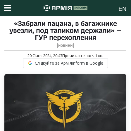
EN
«Забрали пацана, в багажнике
увезли, под тапиком держали» —
ГУР перехоплення
НОВИНИ
20 Січня 2024, 20:47
Прочитаєте за:
< 1
хв.
Слідкуйте за АрміяInform в Google