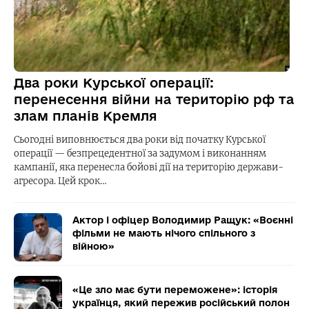
Два роки Курської операції:
перенесення війни на територію рф та
злам планів Кремля
Сьогодні виповнюється два роки від початку Курської
операції — безпрецедентної за задумом і виконанням
кампанії, яка перенесла бойові дії на територію держави-
агресора. Цей крок…
Актор і офіцер Володимир Ращук: «Воєнні
фільми не мають нічого спільного з
війною»
«Це зло має бути переможене»: історія
українця, який пережив російський полон