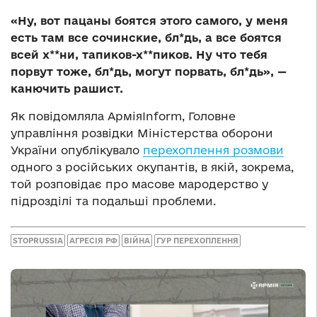
«Ну, вот пацаны боятся этого самого, у меня
есть там все сочинские, бл*дь, а все боятся
всей х**ни, тапиков-х**пиков. Ну что тебя
порвут тоже, бл*дь, могут порвать, бл*дь», —
канючить рашист.
Як повідомляла АрміяInform, Головне
управління розвідки Міністерства оборони
України опублікувало
перехоплення розмови
одного з російських окупантів, в якій, зокрема,
той розповідає про масове мародерство у
підрозділі та подальші проблеми.
STOPRUSSIA
АГРЕСІЯ РФ
ВІЙНА
ГУР ПЕРЕХОПЛЕННЯ