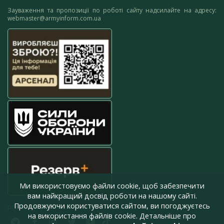
Зауваження та пропозиції по роботі сайту надсилайте на адресу:
webmaster@armyinform.com.ua
Ми використовуємо файли cookie, щоб забезпечити
вам найкращий досвід роботи на нашому сайті.
Продовжуючи користуватися сайтом, ви погоджуєтесь
press@armyinform.com.ua
на використання файлів cookie. Детальніше про