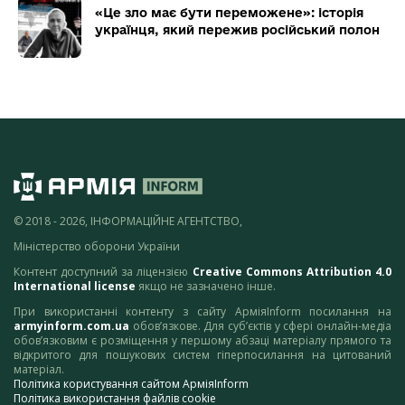
«Це зло має бути переможене»: історія
українця, який пережив російський полон
© 2018 - 2026, ІНФОРМАЦІЙНЕ АГЕНТСТВО,
Міністерство оборони України
Контент доступний за ліцензією
Creative Commons Attribution 4.0
International license
якщо не зазначено інше.
При використанні контенту з сайту АрміяInform посилання на
armyinform.com.ua
обов’язкове. Для суб’єктів у сфері онлайн-медіа
обов’язковим є розміщення у першому абзаці матеріалу прямого та
відкритого для пошукових систем гіперпосилання на цитований
матеріал.
Політика користування сайтом АрміяInform
Політика використання файлів cookie