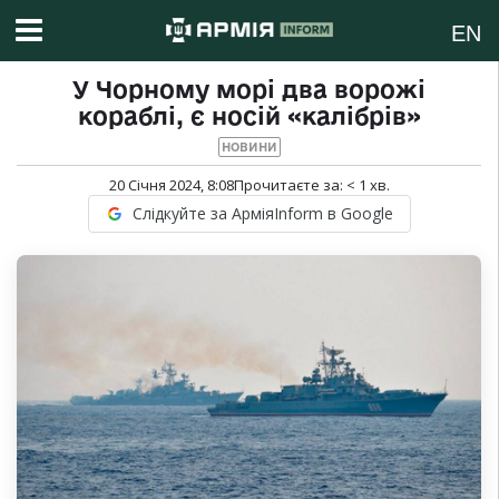
EN
У Чорному морі два ворожі
кораблі, є носій «калібрів»
НОВИНИ
20 Січня 2024, 8:08
Прочитаєте за:
< 1
хв.
Слідкуйте за АрміяInform в Google