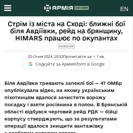
EN
Стрім із міста на Сході: ближні бої
біля Авдіївки, рейд на брянщину,
HIMARS працює по окупантах
НОВИНИ
20 Січня 2024, 20:32
Прочитаєте за:
< 1
хв.
Слідкуйте за АрміяInform в Google
Біля Авдіївки тривають запеклі бої — 47 ОМБр
опублікувала відео, на якому українським
піхотинцям вдалося зачистити ворожу
посадку і взяти росіянина в полон. В Брянській
області відбувся черговий рейд РДК — бійці
корпусу стверджують, що за результатами
операції вдалося знищити вантажівку