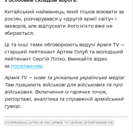
з особовим складом ворога.
Китайський найманець, який пішов воювати за
росіян, розчарувався у «другій армії світу» і
захворів, але відпускати його ніхто вже не
збирається.
Ці та інші теми обговорюють ведучі Армія TV —
старший лейтенант Артем Голуб та молодший
лейтенант Сергій Ліпко. Вмикайте відео
за
посиланням
.
Армія TV — нове та унікальне українське медіа!
Там працюють військові для військових та про
військових. Включення із гарячих точок,
репортажі, аналітика та справжній армійський
гумор.
STOPRUSSIA
АГРЕСІЯ РФ
АРМІЯ TV
ВІЙНА
ВТОРГНЕННЯ РФ