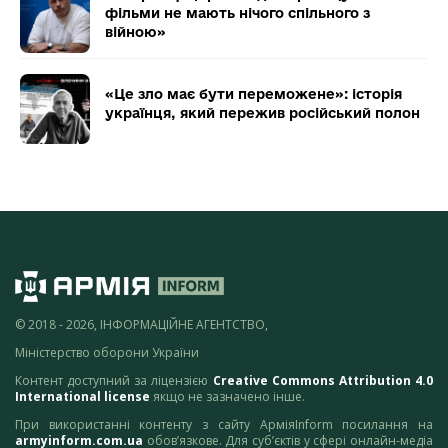
фільми не мають нічого спільного з
війною»
«Це зло має бути переможене»: історія
українця, який пережив російський полон
© 2018 - 2026, ІНФОРМАЦІЙНЕ АГЕНТСТВО,
Міністерство оборони України
Контент доступний за ліцензією
Creative Commons Attribution 4.0
International license
якщо не зазначено інше.
При використанні контенту з сайту АрміяInform посилання на
armyinform.com.ua
обов’язкове. Для суб’єктів у сфері онлайн-медіа