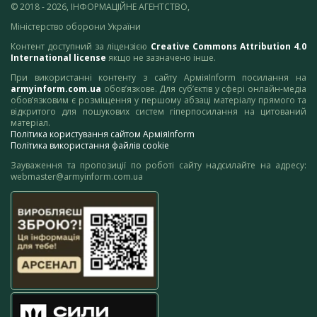
© 2018 - 2026, ІНФОРМАЦІЙНЕ АГЕНТСТВО,
Міністерство оборони України
Контент доступний за ліцензією
Creative Commons Attribution 4.0
International license
якщо не зазначено інше.
При використанні контенту з сайту АрміяInform посилання на
armyinform.com.ua
обов’язкове. Для суб’єктів у сфері онлайн-медіа
обов’язковим є розміщення у першому абзаці матеріалу прямого та
відкритого для пошукових систем гіперпосилання на цитований
матеріал.
Політика користування сайтом АрміяInform
Політика використання файлів cookie
Зауваження та пропозиції по роботі сайту надсилайте на адресу:
webmaster@armyinform.com.ua