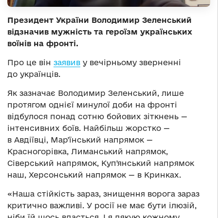
Президент України Володимир Зеленський
відзначив мужність та героїзм українських
воїнів на фронті.
Про це він
заявив
у вечірньому зверненні
до українців.
Як зазначає Володимир Зеленський, лише
протягом однієї минулої доби на фронті
відбулося понад сотню бойових зіткнень —
інтенсивних боїв. Найбільш жорстко —
в Авдіївці, Марʼїнський напрямок —
Красногорівка, Лиманський напрямок,
Сіверський напрямок, Купʼянський напрямок
наш, Херсонський напрямок — в Кринках.
«Наша стійкість зараз, знищення ворога зараз
критично важливі. У росії не має бути ілюзій,
ніби їй щось вдасться. І я дякую кожному