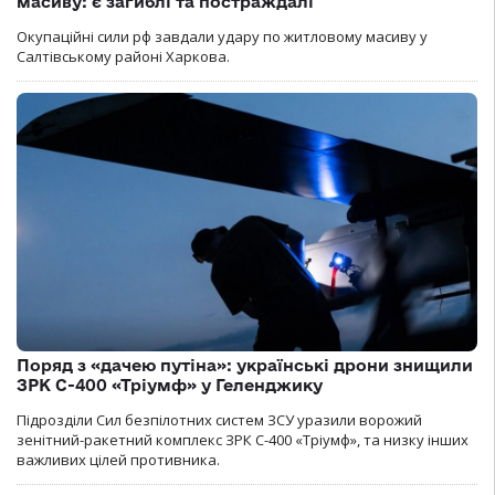
масиву: є загиблі та постраждалі
Окупаційні сили рф завдали удару по житловому масиву у
Салтівському районі Харкова.
Поряд з «дачею путіна»: українські дрони знищили
ЗРК С-400 «Тріумф» у Геленджику
Підрозділи Сил безпілотних систем ЗСУ уразили ворожий
зенітний-ракетний комплекс ЗРК С-400 «Тріумф», та низку інших
важливих цілей противника.