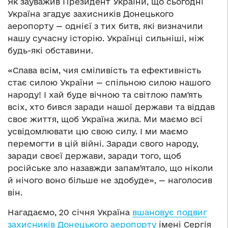
Як зауважив Президент України, що сьогодні
Україна згадує захисників Донецького
аеропорту — однієї з тих битв, які визначили
нашу сучасну історію. Українці сильніші, ніж
будь-які обставини.
«Слава всім, чия сміливість та ефективність
стає силою України — спільною силою нашого
народу! І хай буде вічною та світлою памʼять
всіх, хто бився заради нашої держави та віддав
своє життя, щоб Україна жила. Ми маємо всі
усвідомлювати цю свою силу. І ми маємо
перемогти в цій війні. Заради свого народу,
заради своєї держави, заради того, щоб
російське зло назавжди запамʼятало, що ніколи
й нічого воно більше не здобуде», — наголосив
він.
Нагадаємо, 20 січня Україна
вшановує подвиг
захисників Донецького аеропорту
імені Сергія