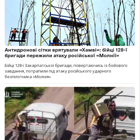
Антидронові сітки врятували «Хамві»: бійці 128-ї
бригади пережили атаку російської «Молнії»
Бійці 128-ї Закарпатської бригади, повертаючись із бойового
завдання, потрапили під атаку російського ударного
безпілотника «Молнія».