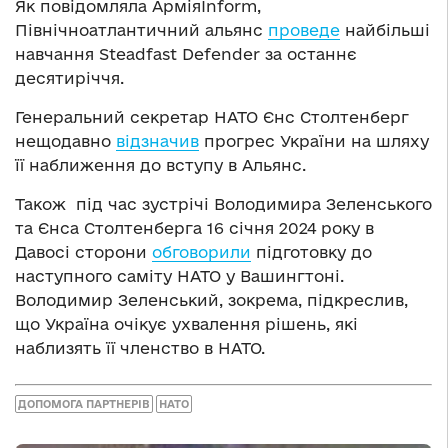
Як повідомляла АрміяInform,
Північноатлантичний альянс
проведе
найбільші
навчання Steadfast Defender за останнє
десятиріччя.
Генеральний секретар НАТО Єнс Столтенберг
нещодавно
відзначив
прогрес України на шляху
її наближення до вступу в Альянс.
Також під час зустрічі Володимира Зеленського
та Єнса Столтенберга 16 січня 2024 року в
Давосі сторони
обговорили
підготовку до
наступного саміту НАТО у Вашингтоні.
Володимир Зеленський, зокрема, підкреслив,
що Україна очікує ухвалення рішень, які
наблизять її членство в НАТО.
ДОПОМОГА ПАРТНЕРІВ
НАТО