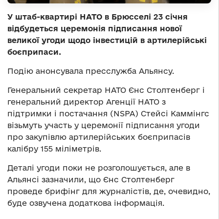
У штаб-квартирі НАТО в Брюсселі 23 січня
відбудеться церемонія підписання нової
великої угоди щодо інвестицій в артилерійські
боєприпаси.
Подію анонсувала пресслужба Альянсу.
Генеральний секретар НАТО Єнс Столтенберг і
генеральний директор Агенції НАТО з
підтримки і постачання (NSPA) Стейсі Каммінгс
візьмуть участь у церемонії підписання угоди
про закупівлю артилерійських боєприпасів
калібру 155 міліметрів.
Деталі угоди поки не розголошується, але в
Альянсі зазначили, що Єнс Столтенберг
проведе брифінг для журналістів, де, очевидно,
буде озвучена додаткова інформація.