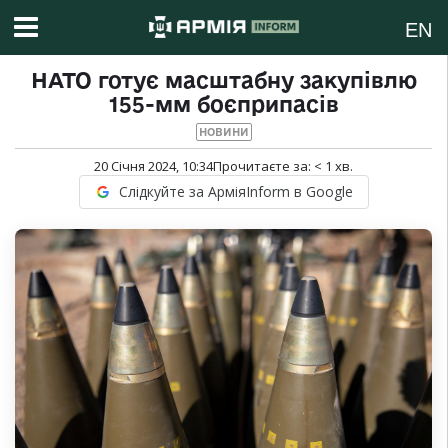
EN
НАТО готує масштабну закупівлю
155-мм боєприпасів
НОВИНИ
20 Січня 2024, 10:34
Прочитаєте за:
< 1
хв.
Слідкуйте за АрміяInform в Google