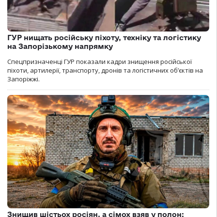
ГУР нищать російську піхоту, техніку та логістику
на Запорізькому напрямку
Спецпризначенці ГУР показали кадри знищення російської
піхоти, артилерії, транспорту, дронів та логістичних об’єктів на
Запоріжжі.
Знищив шістьох росіян, а сімох взяв у полон: