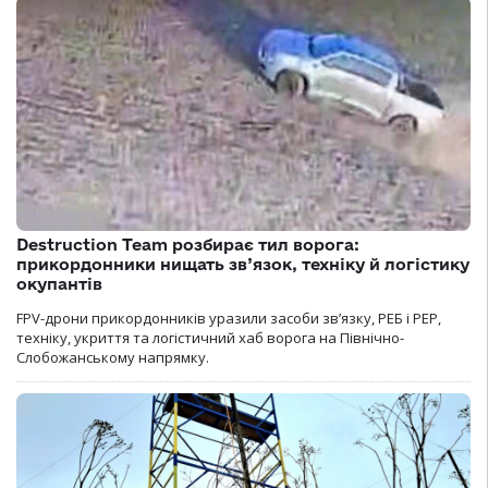
Destruction Team розбирає тил ворога:
прикордонники нищать зв’язок, техніку й логістику
окупантів
FPV-дрони прикордонників уразили засоби зв’язку, РЕБ і РЕР,
техніку, укриття та логістичний хаб ворога на Північно-
Слобожанському напрямку.