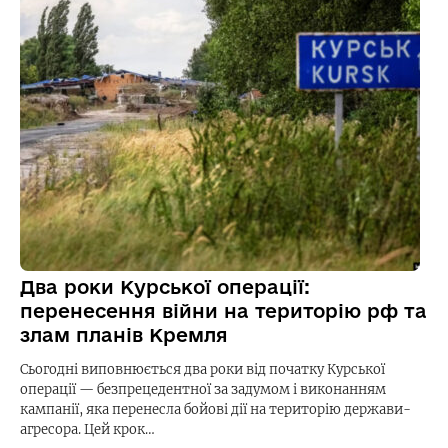
Два роки Курської операції:
перенесення війни на територію рф та
злам планів Кремля
Сьогодні виповнюється два роки від початку Курської
операції — безпрецедентної за задумом і виконанням
кампанії, яка перенесла бойові дії на територію держави-
агресора. Цей крок…