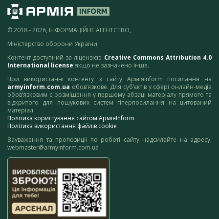
© 2018 - 2026, ІНФОРМАЦІЙНЕ АГЕНТСТВО,
Міністерство оборони України
Контент доступний за ліцензією
Creative Commons Attribution 4.0
International license
якщо не зазначено інше.
При використанні контенту з сайту АрміяInform посилання на
armyinform.com.ua
обов’язкове. Для суб’єктів у сфері онлайн-медіа
обов’язковим є розміщення у першому абзаці матеріалу прямого та
відкритого для пошукових систем гіперпосилання на цитований
матеріал.
Політика користування сайтом АрміяInform
Політика використання файлів cookie
Зауваження та пропозиції по роботі сайту надсилайте на адресу:
webmaster@armyinform.com.ua