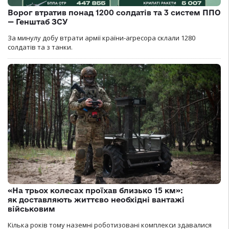
Ворог втратив понад 1200 солдатів та 3 систем ППО
— Генштаб ЗСУ
За минулу добу втрати армії країни-агресора склали 1280
солдатів та з танки.
«На трьох колесах проїхав близько 15 км»:
як доставляють життєво необхідні вантажі
військовим
Кілька років тому наземні роботизовані комплекси здавалися