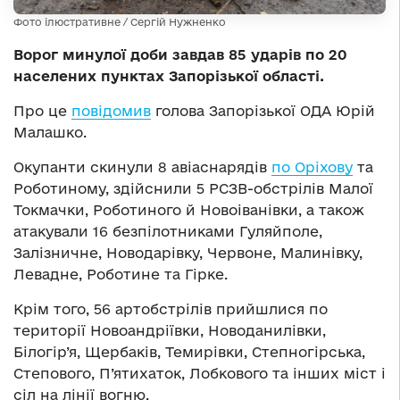
Фото ілюстративне / Сергій Нужненко
Ворог минулої доби завдав 85 ударів по 20
населених пунктах Запорізької області.
Про це
повідомив
голова Запорізької ОДА Юрій
Малашко.
Окупанти скинули 8 авіаснарядів
по Оріхову
та
Роботиному, здійснили 5 РСЗВ-обстрілів Малої
Токмачки, Роботиного й Новоіванівки, а також
атакували 16 безпілотниками Гуляйполе,
Залізничне, Новодарівку, Червоне, Малинівку,
Левадне, Роботине та Гірке.
Крім того, 56 артобстрілів прийшлися по
території Новоандріївки, Новоданилівки,
Білогір’я, Щербаків, Темирівки, Степногірська,
Степового, П’ятихаток, Лобкового та інших міст і
сіл на лінії вогню.