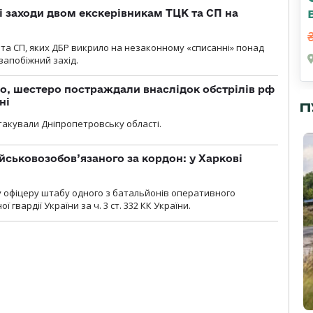
і заходи двом екскерівникам ТЦК та СП на
та СП, яких ДБР викрило на незаконному «списанні» понад
 запобіжний захід.
о, шестеро постраждали внаслідок обстрілів рф
ні
П
атакували Дніпропетровську області.
йськовозобов’язаного за кордон: у Харкові
у офіцеру штабу одного з батальйонів оперативного
гвардії України за ч. 3 ст. 332 КК України.