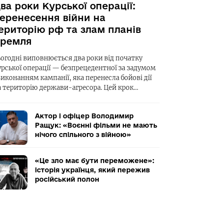
ва роки Курської операції:
еренесення війни на
ериторію рф та злам планів
ремля
ьогодні виповнюється два роки від початку
урської операції — безпрецедентної за задумом
виконанням кампанії, яка перенесла бойові дії
а територію держави-агресора. Цей крок…
Актор і офіцер Володимир
Ращук: «Воєнні фільми не мають
нічого спільного з війною»
«Це зло має бути переможене»:
історія українця, який пережив
російський полон