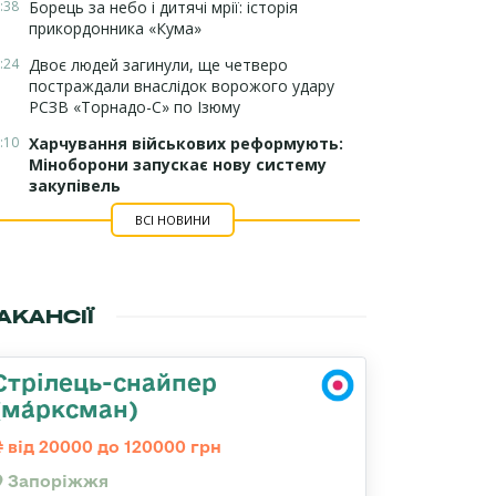
:38
Борець за небо і дитячі мрії: історія
прикордонника «Кума»
:24
Двоє людей загинули, ще четверо
постраждали внаслідок ворожого удару
РСЗВ «Торнадо-С» по Ізюму
:10
Харчування військових реформують:
Міноборони запускає нову систему
закупівель
ВСІ НОВИНИ
АКАНСІЇ
Стрілець-снайпер
(ма́рксман)
від 20000 до 120000 грн
Запоріжжя