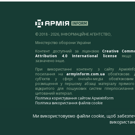
© 2018 - 2026, ІНФОРМАЦІЙНЕ АГЕНТСТВО,
Міністерство оборони України
Контент доступний за ліцензією
Creative Comm
Attribution 4.0 International license
якщо 
зазначено інше.
При використанні контенту з сайту АрміяInf
посилання на
armyinform.com.ua
обов’язкове. 
суб’єктів у сфері онлайн-медіа обов’язкови
розміщення у першому абзаці матеріалу прямого
відкритого для пошукових систем гіперпосилання
цитований матеріал.
Політика користування сайтом АрміяInform
Політика використання файлів cookie
Зауваження та пропозиції по роботі сайту надсилайте
Ми використовуємо файли cookie, щоб забезпе
адресу:
webmaster@armyinform.com.ua
використанн