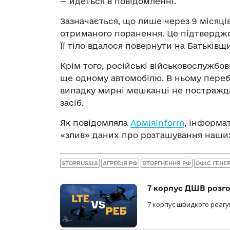
— йдеться в повідомленні.
Зазначається, що лише через 9 місяців
отриманого поранення. Це підтвердже
Її тіло вдалося повернути на Батьків
Крім того, російські військовослужбов
ще одному автомобілю. В ньому переб
випадку мирні мешканці не постражд
засіб.
Як повідомляла
АрміяInform
, інформат
«злив» даних про розташування наших
STOPRUSSIA
АГРЕСІЯ РФ
ВТОРГНЕННЯ РФ
ОФІС ГЕНЕ
7 корпус ДШВ розго
7 корпус швидкого реагу