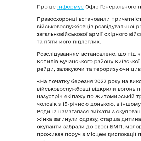
Про це
інформує
Офіс Генерального п
Правоохоронці встановили причетніст
військовослужбовців розвідувальної ро
загальновійськової армії східного ві
та п’яти його підлеглих.
Розслідуванням встановлено, що під ч
Копилів Бучанського району Київської
рейди, залякуючи та тероризуючи цив
«На початку березня 2022 року на вик
військовослужбовці відкрили вогонь п
назустріч екіпажу по Житомирській тр
чоловік з 15-річною донькою, в іншом
Родина намагалася виїхати з окуповано
жінка загинули одразу, старша дитин
окупанти забрали до своєї БМП, молод
проживав поруч з місцем дислокації п