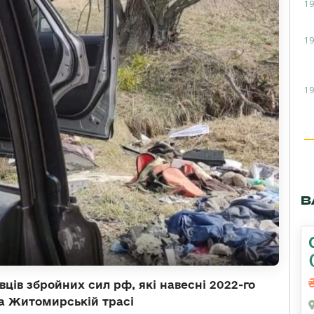
19
19
19
В
ців збройних сил рф, які навесні 2022-го
на Житомирській трасі