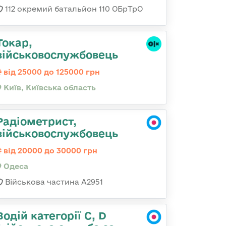
112 окремий батальйон 110 ОБрТрО
Токар,
військовослужбовець
від 25000 до 125000 грн
Київ, Київська область
Радіометрист,
військовослужбовець
від 20000 до 30000 грн
Одеса
Військова частина А2951
Водій категорії C, D