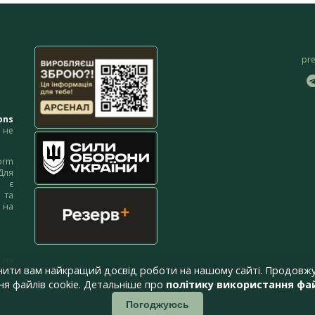
pr
ons
не
orm
Для
м є
 та
 на
 на
чити вам найкращий досвід роботи на нашому сайті. Продовжу
я файлів cookie. Детальніше про
політику використання фай
Погоджуюсь