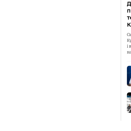
Д
п
т
К
С
К
і 
н