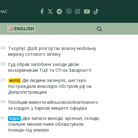
НАС
ENGLISH
:49
7 корпус ДШВ розгортає власну мобільну
мережу сотового зв’язку
:38
Суд обрав запобіжні заходи двом
екскерівникам ТЦК та СП на Закарпатті
:21
Дві людини загинуло, шестеро
ФОТО
постраждали внаслідок обстрілів рф на
Дніпропетровщині
:09
Пообіцяв вивезти військовозобов’язаного
за кордон: у Харкові викрито офіцера
:51
Два запасні виходи, арсенал, склади,
ВІДЕО
спальня: мінометники облаштували
позицію під землею