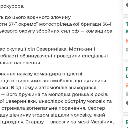
рокурора.
ь до цього воєнного злочину
ти 37-ї окремої мотострілецької бригади 36-ї
йськового округу збройних сил рф — командира
ас окупації сіл Северинівка, Мотижин і
 області обвинувачені проводили спеціальні
ільне населення.
онання наказу командира підлеглі
о двох цивільних автомобілях, що рухалися
асі. В одному з автомобілів знаходився
у — його дружина та молодша донька 8 років.
ї Северинівки. Внаслідок обстрілу чоловік та
а отримала вогнепальне поранення. Сестер
шу дівчинку згодом віддали чоловіку, який
ідрозділу. Старшу — вивезли за межі України»,