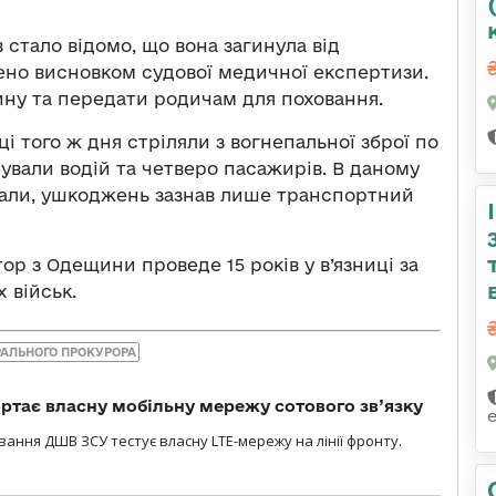
 стало відомо, що вона загинула від
но висновком судової медичної експертизи.
щину та передати родичам для поховання.
ці того ж дня стріляли з вогнепальної зброї по
ували водій та четверо пасажирів. В даному
али, ушкоджень зазнав лише транспортний
ор з Одещини проведе 15 років у в’язниці за
 військ.
РАЛЬНОГО ПРОКУРОРА
ртає власну мобільну мережу сотового зв’язку
вання ДШВ ЗСУ тестує власну LTE-мережу на лінії фронту.