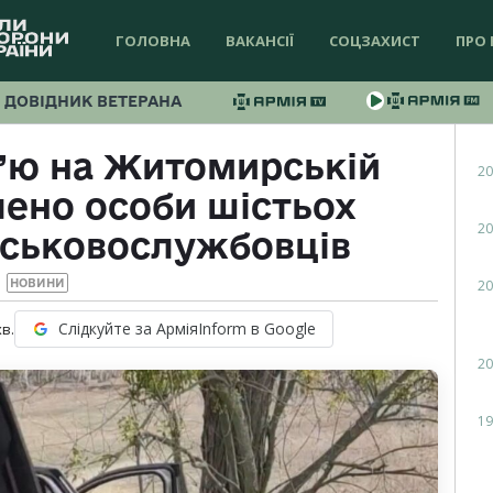
ГОЛОВНА
ВАКАНСІЇ
СОЦЗАХИСТ
ПРО 
ДОВІДНИК ВЕТЕРАНА
м’ю на Житомирській
20
лено особи шістьох
20
йськовослужбовців
20
НОВИНИ
Слідкуйте за АрміяInform в Google
хв.
20
19