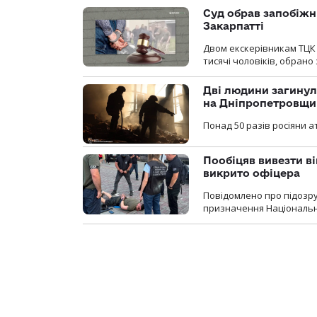
Суд обрав запобіжн
Закарпатті
Двом екскерівникам ТЦК 
тисячі чоловіків, обрано
Дві людини загинул
на Дніпропетровщи
Понад 50 разів росіяни 
Пообіцяв вивезти ві
викрито офіцера
Повідомлено про підозр
призначення Національної 