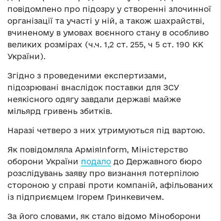
повідомлено про підозру у створенні злочинної
організації та участі у ній, а також шахрайстві,
вчиненому в умовах воєнного стану в особливо
великих розмірах (ч.ч. 1,2 ст. 255, ч 5 ст. 190 КК
України).
Згідно з проведеними експертизами,
підозрювані внаслідок поставки для ЗСУ
неякісного одягу завдали державі майже
мільярд гривень збитків.
Наразі четверо з них утримуються під вартою.
Як повідомляла АрміяInform, Міністерство
оборони України
подало
до Державного бюро
розслідувань заяву про визнання потерпілою
стороною у справі проти компаній, афільованих
із підприємцем Ігорем Гринкевичем.
За його словами, як стало відомо Міноборони