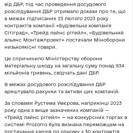
від ДБР, під час проведення досудового
розслідування ДБР отримало докази про те, що
в межах підписаних 23 лютого 2023 року
контрактів компанії «Будівельна компанія
Сітіград», «Трейд лайнс рітейл», «Будівельний
альянс Монтажпроект» постачали Міноборони
низькоякісні товари.
Це спричинило Міністерству оборони
матеріальну шкоду на загальну суму понад 934
мільйонів гривень, свідчать дані ДБР.
В межах досудового розслідування ДБР
арештувало рахунки та активи цих компаній.
За словами Рустема Умєрова, наприкінці 2023
року одна з вище зазначених компаній —
«Трейд лайнс рітейл» — на конкурсних торгах в
системі Prozorro була визнана переможцем на
постачання харчів по одному з 30 контрактів