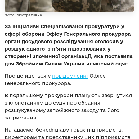
Фото ілюстративне
За ініціативи Спеціалізованої прокуратури у
сфері оборони Офісу Генерального прокурора
орган досудового розслідування оголосив у
розшук одного із п’яти підозрюваних у
створенні злочинної організації, яка поставила
для Збройним Силам України неякісний одяг.
Про це йдеться у
повідомленні
Офісу
Генерального прокурора.
В подальшому прокурори планують звернутися
з клопотанням до суду про обрання
розшукуваному запобіжного заходу та його
затримання.
Нагадаємо, бенефіціару трьох підприємств,
директорам та представнику цих підприємств