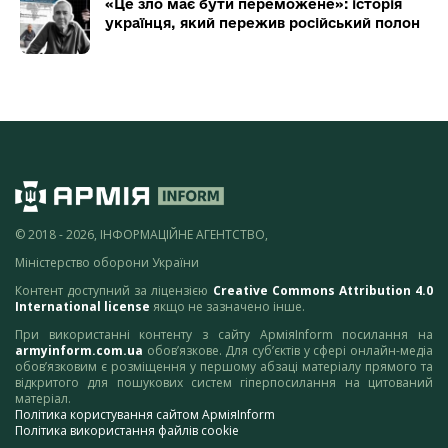
«Це зло має бути переможене»: історія
українця, який пережив російський полон
© 2018 - 2026, ІНФОРМАЦІЙНЕ АГЕНТСТВО,
Міністерство оборони України
Контент доступний за ліцензією
Creative Commons Attribution 4.0
International license
якщо не зазначено інше.
При використанні контенту з сайту АрміяInform посилання на
armyinform.com.ua
обов’язкове. Для суб’єктів у сфері онлайн-медіа
обов’язковим є розміщення у першому абзаці матеріалу прямого та
відкритого для пошукових систем гіперпосилання на цитований
матеріал.
Політика користування сайтом АрміяInform
Політика використання файлів cookie