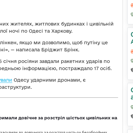
них жителях, житлових будинках і цивільній
лої ночі по Одесі та Харкову.
лінкен, якщо ми дозволимо, щоб путіну це
їні», — написала Бріджит Брінк.
6 січня росіяни завдали ракетних ударів по
редньою інформацією, постраждало 17 осіб.
ували
Одесу ударними дронами, є
раструктури.
римали довічне за розстріл шістьох цивільних на
 засудили до довічного за розстріл шістьох беззбройних