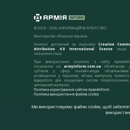
© 2018 - 2026, ІНФОРМАЦІЙНЕ АГЕНТСТВО,
Міністерство оборони України
Контент доступний за ліцензією
Creative Comm
Attribution 4.0 International license
якщо 
зазначено інше.
При використанні контенту з сайту АрміяInf
посилання на
armyinform.com.ua
обов’язкове. 
суб’єктів у сфері онлайн-медіа обов’язкови
розміщення у першому абзаці матеріалу прямого
відкритого для пошукових систем гіперпосилання
цитований матеріал.
Політика користування сайтом АрміяInform
Політика використання файлів cookie
Зауваження та пропозиції по роботі сайту надсилайте
Ми використовуємо файли cookie, щоб забезпе
адресу:
webmaster@armyinform.com.ua
використанн