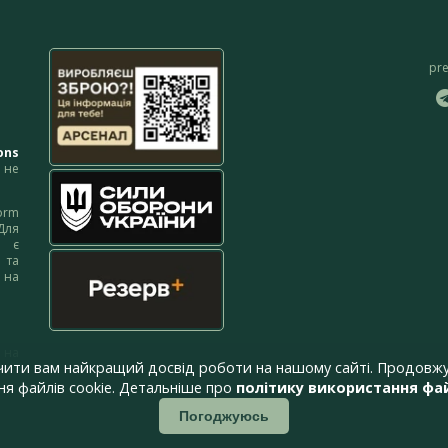
pr
ons
не
orm
Для
м є
 та
 на
 на
чити вам найкращий досвід роботи на нашому сайті. Продовжу
я файлів cookie. Детальніше про
політику використання фай
Погоджуюсь