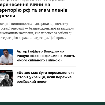
еренесення війни на
ериторію рф та злам планів
ремля
ьогодні виповнюється два роки від початку
урської операції — безпрецедентної за задумом
виконанням кампанії, яка перенесла бойові дії
а територію держави-агресора. Цей крок…
Актор і офіцер Володимир
Ращук: «Воєнні фільми не мають
нічого спільного з війною»
«Це зло має бути переможене»:
історія українця, який пережив
російський полон