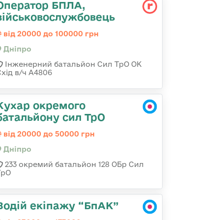
Оператор БПЛА,
військовослужбовець
від 20000 до 100000 грн
Дніпро
Інженерний батальйон Сил ТрО ОК
Схід в/ч А4806
Кухар окремого
батальйону сил ТрО
від 20000 до 50000 грн
Дніпро
233 окремий батальйон 128 ОБр Сил
ТрО
Водій екіпажу “БпАК”