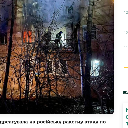
12
12
11
В
ідреагувала на російську ракетну атаку по