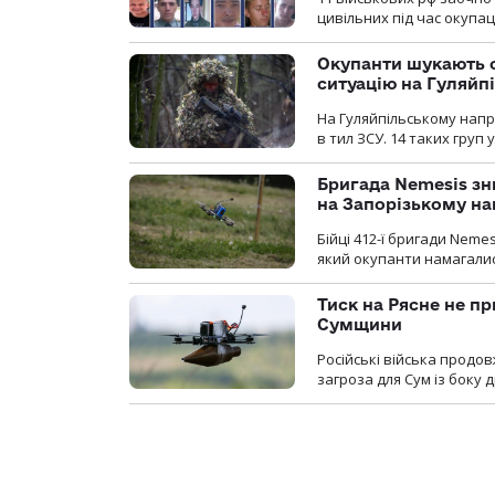
цивільних під час окупаці
Окупанти шукають с
ситуацію на Гуляйп
На Гуляйпільському нап
в тил ЗСУ. 14 таких груп 
Бригада Nemesis зн
на Запорізькому н
Бійці 412-ї бригади Neme
який окупанти намагалис
Тиск на Рясне не пр
Сумщини
Російські війська продо
загроза для Сум із боку д