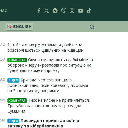
НАС
ENGLISH
:12
11 військових рф отримали довічне за
розстріл шістьох цивільних на Київщині
:53
Окупанти шукають слабкі місця в
КОМЕНТАР
обороні: «Перун» розповів про ситуацію на
Гуляйпільському напрямку
:30
Бригада Nemesis знищила
ВІДЕО
російський танк, який ховався у лісосмузі
на Запорізькому напрямку
:08
Тиск на Рясне не припиняється:
КОМЕНТАР
Трегубов назвав головну загрозу для
Сумщини
:49
Президент привітав воїнів
ВІДЕО
зв’язку та кібербезпеки з