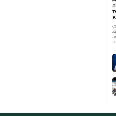
п
т
К
С
К
і 
н