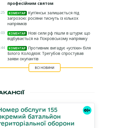
професійним святом
:25
Куп’янськ залишається під
КОМЕНТАР
загрозою: росіяни тиснуть із кількох
напрямків
:03
Нові сили рф пішли в штурм: що
КОМЕНТАР
відбувається на Покровському напрямку
:44
Противник вигадує «успіхи» біля
КОМЕНТАР
Білого Колодязя: Трегубов спростував
заяви окупантів
ВСІ НОВИНИ
АКАНСІЇ
Номер обслуги 155
окремий батальйон
територіальної оборони