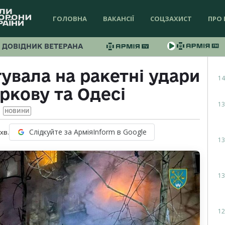
ГОЛОВНА
ВАКАНСІЇ
СОЦЗАХИСТ
ПРО 
ДОВІДНИК ВЕТЕРАНА
увала на ракетні удари
14
аркову та Одесі
13
НОВИНИ
Слідкуйте за АрміяInform в Google
хв.
13
13
12