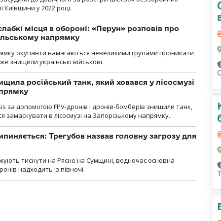
ї Київщини у 2022 році.
лабкі місця в обороні: «Перун» розповів про
ільському напрямку
рямку окупанти намагаються невеликими групами проникати
уже знищили українські військові.
ищила російський танк, який ховався у лісосмузі
апрямку
sis за допомогою FPV-дронів і дронів-бомберів знищили танк,
я замаскувати в лісосмузі на Запорізькому напрямку.
ипиняється: Трегубов назвав головну загрозу для
вжують тиснути на Рясне на Сумщині, водночас основна
ронів надходить із півночі.