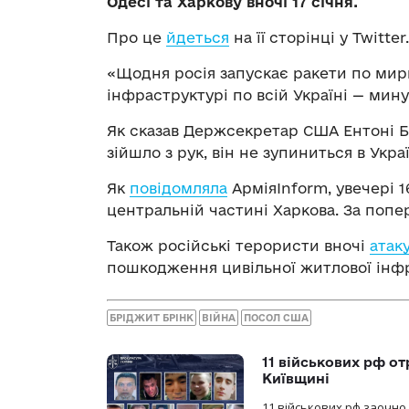
Одесі та Харкову вночі 17 січня.
Про це
йдеться
на її сторінці у Twitter.
«Щодня росія запускає ракети по мир
інфраструктурі по всій Україні — мину
Як сказав Держсекретар США Ентоні Б
зійшло з рук, він не зупиниться в Укра
Як
повідомляла
АрміяInform, увечері 1
центральній частині Харкова. За попе
Також російські терористи вночі
атак
пошкодження цивільної житлової інф
БРІДЖИТ БРІНК
ВІЙНА
ПОСОЛ США
11 військових рф от
Київщині
11 військових рф заочно