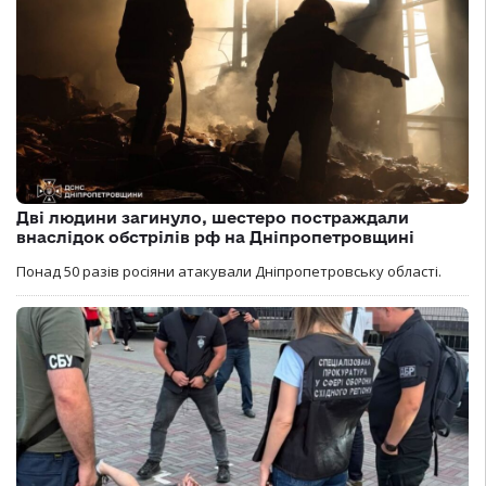
Дві людини загинуло, шестеро постраждали
внаслідок обстрілів рф на Дніпропетровщині
Понад 50 разів росіяни атакували Дніпропетровську області.