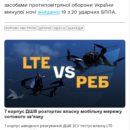
засобами протиповітряної оборони України
минулої ночі
знищено
19 з 20 ударних БПЛА.
ВОРОЖІ ОБСТРІЛИ
ДРОНИ
ОДЕСА
ШАХЕДИ
7 корпус ДШВ розгортає власну мобільну мережу
сотового зв’язку
7 корпус швидкого реагування ДШВ ЗСУ тестує власну LTE-