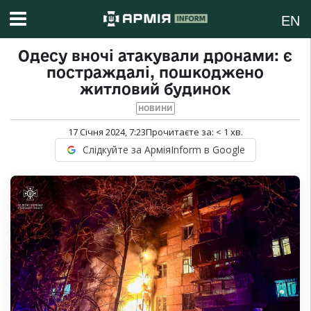
EN
Одесу вночі атакували дронами: є
постраждалі, пошкоджено
житловий будинок
НОВИНИ
17 Січня 2024, 7:23
Прочитаєте за:
< 1
хв.
Слідкуйте за АрміяInform в Google