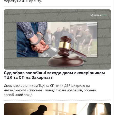
мережу на лінії фронту.
Суд обрав запобіжні заходи двом екскерівникам
ТЦК та СП на Закарпатті
Двом екскерівникам ТЦК та СП, яких ДБР викрило на
незаконному «списанні» понад тисячі чоловіків, обрано
запобіжний захід.