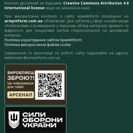
Контент доступний за ліцензією
Creative Commons Attribution 4.0
International license
якщо не зазначено інше.
При використанні контенту з сайту АрміяInform посилання на
armyinform.com.ua
обов’язкове. Для суб’єктів у сфері онлайн-медіа
обов’язковим є розміщення у першому абзаці матеріалу прямого та
відкритого для пошукових систем гіперпосилання на цитований
матеріал.
Політика користування сайтом АрміяInform
Політика використання файлів cookie
Зауваження та пропозиції по роботі сайту надсилайте на адресу:
webmaster@armyinform.com.ua