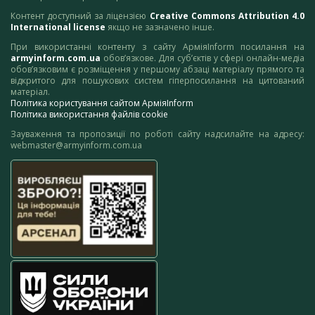
Контент доступний за ліцензією
Creative Commons Attribution 4.0
International license
якщо не зазначено інше.
При використанні контенту з сайту АрміяInform посилання на
armyinform.com.ua
обов’язкове. Для суб’єктів у сфері онлайн-медіа
обов’язковим є розміщення у першому абзаці матеріалу прямого та
відкритого для пошукових систем гіперпосилання на цитований
матеріал.
Політика користування сайтом АрміяInform
Політика використання файлів cookie
Зауваження та пропозиції по роботі сайту надсилайте на адресу:
webmaster@armyinform.com.ua