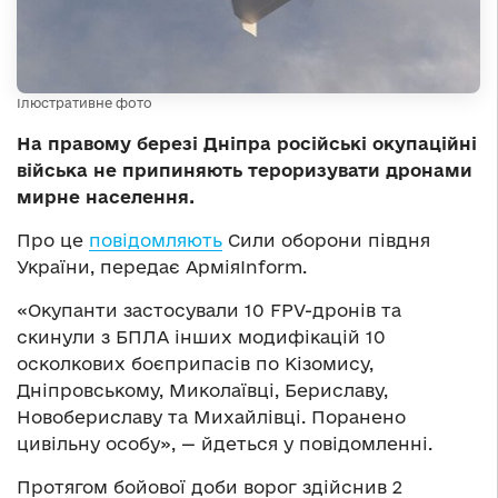
Ілюстративне фото
На правому березі Дніпра російські окупаційні
війська не припиняють тероризувати дронами
мирне населення.
Про це
повідомляють
Сили оборони півдня
України, передає АрміяInform.
«Окупанти застосували 10 FPV-дронів та
скинули з БПЛА інших модифікацій 10
осколкових боєприпасів по Кізомису,
Дніпровському, Миколаївці, Бериславу,
Новобериславу та Михайлівці. Поранено
цивільну особу», — йдеться у повідомленні.
Протягом бойової доби ворог здійснив 2