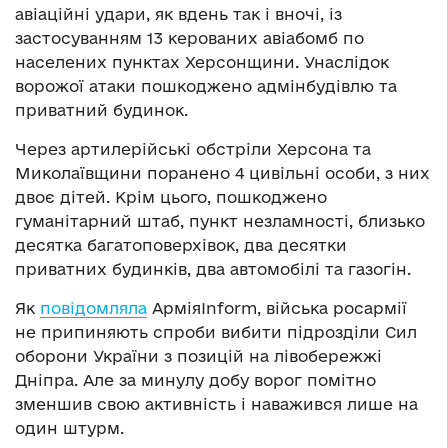
авіаційні удари, як вдень так і вночі, із
застосуванням 13 керованих авіабомб по
населених пунктах Херсонщини. Унаслідок
ворожої атаки пошкоджено адмінбудівлю та
приватний будинок.
Через артилерійські обстріли Херсона та
Миколаївщини поранено 4 цивільні особи, з них
двоє дітей. Крім цього, пошкоджено
гуманітарний штаб, пункт незламності, близько
десятка багатоповерхівок, два десятки
приватних будинків, два автомобілі та газогін.
Як
повідомляла
АрміяInform, війська росармії
не припиняють спроби вибити підрозділи Сил
оборони України з позицій на лівобережжі
Дніпра. Але за минулу добу ворог помітно
зменшив свою активність і наважився лише на
один штурм.