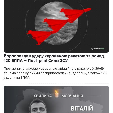
Ворог завдав удару керованою ракетою та понад
120 БПЛА — Повітряні Сили ЗСУ
Противник атакував керованою авіаційною ракетою Х-59/69,
трьома баражуючими боєприпасами «Бандероль», а також 126
ударними БПЛА.