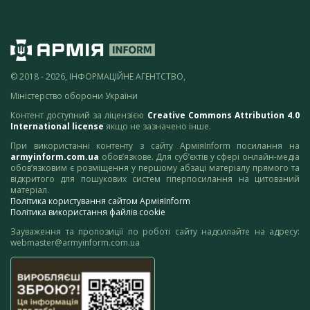
© 2018 - 2026, ІНФОРМАЦІЙНЕ АГЕНТСТВО,
Міністерство оборони України
Контент доступний за ліцензією
Creative Commons Attribution 4.0
International license
якщо не зазначено інше.
При використанні контенту з сайту АрміяInform посилання на
armyinform.com.ua
обов’язкове. Для суб’єктів у сфері онлайн-медіа
обов’язковим є розміщення у першому абзаці матеріалу прямого та
відкритого для пошукових систем гіперпосилання на цитований
матеріал.
Політика користування сайтом АрміяInform
Політика використання файлів cookie
Зауваження та пропозиції по роботі сайту надсилайте на адресу:
webmaster@armyinform.com.ua