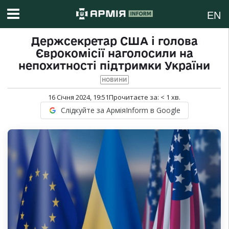
EN
Держсекретар США і голова
Єврокомісії наголосили на
непохитності підтримки України
НОВИНИ
16 Січня 2024, 19:51
Прочитаєте за:
< 1
хв.
Слідкуйте за АрміяInform в Google