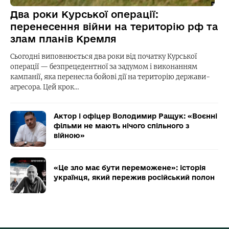
Два роки Курської операції:
перенесення війни на територію рф та
злам планів Кремля
Сьогодні виповнюється два роки від початку Курської
операції — безпрецедентної за задумом і виконанням
кампанії, яка перенесла бойові дії на територію держави-
агресора. Цей крок…
Актор і офіцер Володимир Ращук: «Воєнні
фільми не мають нічого спільного з
війною»
«Це зло має бути переможене»: історія
українця, який пережив російський полон