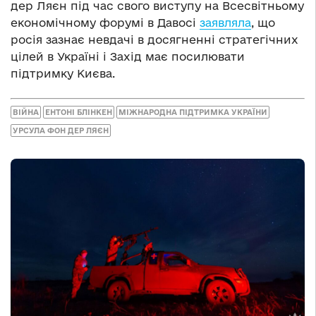
дер Ляєн під час свого виступу на Всесвітньому
економічному форумі в Давосі
заявляла
, що
росія зазнає невдачі в досягненні стратегічних
цілей в Україні і Захід має посилювати
підтримку Києва.
ВІЙНА
ЕНТОНІ БЛІНКЕН
МІЖНАРОДНА ПІДТРИМКА УКРАЇНИ
УРСУЛА ФОН ДЕР ЛЯЄН