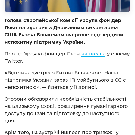
Голова Європейської комісії Урсула фон дер
Ляєн на зустрічі з Державним секретарем
США Ентоні Блінкеном вчергове підтвердили
непохитну підтримку України.
Про це Урсула фон дер Ляєн
написала
у своєму
Twitter.
«Відмінна зустріч з Ентоні Блінкеном. Наша
підтримка України зараз і її майбутнього в ЄС є
непохитною», — йдеться у її дописі.
Сторони обговорили необхідність стабільності
на Близькому Сході, розширення гуманітарного
доступу до Гази та підготовку до наступного
дня.
Крім того, на зустрічі йшлося про тривожну