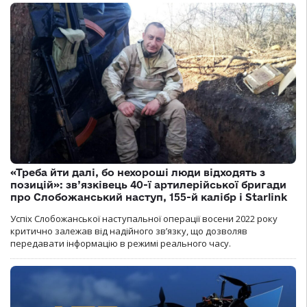
«Треба йти далі, бо нехороші люди відходять з
позицій»: зв’язківець 40-ї артилерійської бригади
про Слобожанський наступ, 155-й калібр і Starlink
Успіх Слобожанської наступальної операції восени 2022 року
критично залежав від надійного зв’язку, що дозволяв
передавати інформацію в режимі реального часу.