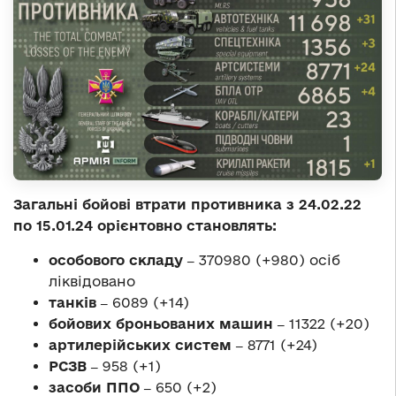
Загальні бойові втрати противника з 24.02.22
по 15.01.24 орієнтовно становлять:
особового складу ‒
370980 (+980) осіб
ліквідовано
танків ‒
6089 (+14)
бойових броньованих машин ‒
11322 (+20)
артилерійських систем ‒
8771 (+24)
РСЗВ ‒
958 (+1)
засоби ППО ‒
650 (+2)