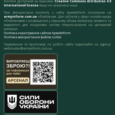
Контент доступний за ліцензією
Creative Commons Attribution 4.0
International license
якщо не зазначено інше.
При використанні контенту з сайту АрміяInform посилання на
armyinform.com.ua
обов’язкове. Для суб’єктів у сфері онлайн-медіа
обов’язковим є розміщення у першому абзаці матеріалу прямого та
відкритого для пошукових систем гіперпосилання на цитований
матеріал.
Політика користування сайтом АрміяInform
Політика використання файлів cookie
Зауваження та пропозиції по роботі сайту надсилайте на адресу:
webmaster@armyinform.com.ua