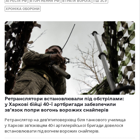
АГРЕСІЯ РФ
ВТОРГНЕННЯ РФ
ВТРАТИ ВОРОГА
ГШ ЗСУ
ХРОНІКА ОБОРОНИ
Ретранслятори встановлювали під обстрілами:
у Харкові бійці 40-ї артбригади забезпечили
зв’язок попри вогонь ворожих снайперів
Ретранслятор на дев’ятиповерхівці біля танкового училища
у Харкові зв’язківцям 40-ї артилерійської бригади довелося
встановлювати під вогнем ворожих снайперів.