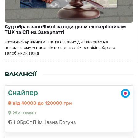
Суд обрав запобіжні заходи двом екскерівникам
ТЦК та СП на Закарпатті
Двом екскерівникам ТЦК та СП, яких ДБР викрило на
незаконному «списанні» понад тисячі чоловіків, обрано
запобіжний захід.
ВАКАНСІЇ
Снайпер
від 40000 до 120000 грн
Житомир
1 ОБрСпП ім. Івана Богуна