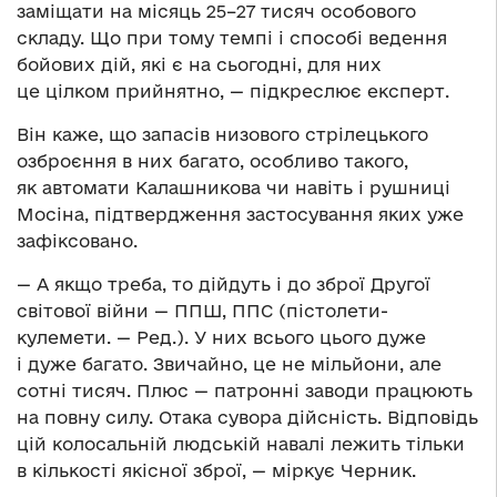
заміщати на місяць 25–27 тисяч особового
складу. Що при тому темпі і способі ведення
бойових дій, які є на сьогодні, для них
це цілком прийнятно, — підкреслює експерт.
Він каже, що запасів низового стрілецького
озброєння в них багато, особливо такого,
як автомати Калашникова чи навіть і рушниці
Мосіна, підтвердження застосування яких уже
зафіксовано.
— А якщо треба, то дійдуть і до зброї Другої
світової війни — ППШ, ППС (пістолети-
кулемети. — Ред.). У них всього цього дуже
і дуже багато. Звичайно, це не мільйони, але
сотні тисяч. Плюс — патронні заводи працюють
на повну силу. Отака сувора дійсність. Відповідь
цій колосальній людській навалі лежить тільки
в кількості якісної зброї, — міркує Черник.