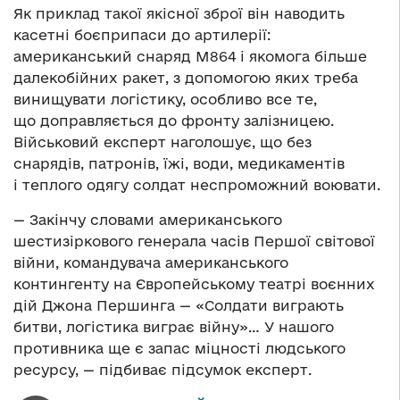
Як приклад такої якісної зброї він наводить
касетні боєприпаси до артилерії:
американський снаряд М864 і якомога більше
далекобійних ракет, з допомогою яких треба
винищувати логістику, особливо все те,
що доправляється до фронту залізницею.
Військовий експерт наголошує, що без
снарядів, патронів, їжі, води, медикаментів
і теплого одягу солдат неспроможний воювати.
— Закінчу словами американського
шестизіркового генерала часів Першої світової
війни, командувача американського
контингенту на Європейському театрі воєнних
дій Джона Першинга — «Солдати виграють
битви, логістика виграє війну»… У нашого
противника ще є запас міцності людського
ресурсу, — підбиває підсумок експерт.