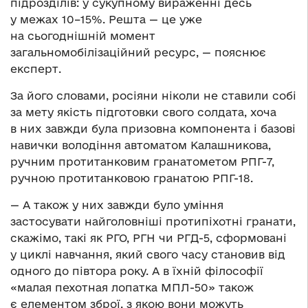
підрозділів: у сукупному вираженні десь
у межах 10–15%. Решта — це уже
на сьогоднішній момент
загальномобілізаційний ресурс, — пояснює
експерт.
За його словами, росіяни ніколи не ставили собі
за мету якість підготовки свого солдата, хоча
в них завжди була призовна компонента і базові
навички володіння автоматом Калашникова,
ручним протитанковим гранатометом РПГ-7,
ручною протитанковою гранатою РПГ-18.
— А також у них завжди було уміння
застосувати найголовніші протипіхотні гранати,
скажімо, такі як РГО, РГН чи РГД-5, сформовані
у циклі навчання, який свого часу становив від
одного до півтора року. А в їхній філософії
«малая пехотная лопатка МПЛ-50» також
є елементом зброї, з якою вони можуть