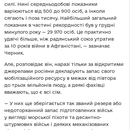
силі. Нині середньодобові показники
варіюються від 500 до 900 осіб, а інколи
сягають і поза тисячу. Найбільший загальний
показник в частині рекордності був у грудні
минулого року — 29 970 осіб. Це практично
удвічі більше, ніж радянський союз утратив
за 10 років війни в Афганістані, — зазначає
Черник.
Але, розповідає він, наразі тільки за відкритими
джерелами росіяни декларують запас свого
мобілізаційного ресурсу в межах від півтора
до трьох мільйонів люду, а деякі фахівці
вважають, що є всі сім.
— У них ще зберігається так званий резерв або
недоторканний запас підготовлених військ
у вигляді морської піхоти та десантно-
штурмових військ і деяких механізованих