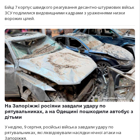
Бійці 7 корпус швидкого реагування десантно-штурмових військ
ЗСУ поділилися видовищними кадрами з ураженнями низки
ворожих цілей.
На Запоріжжі росіяни завдали удару по
рятувальниках, а на Одещині пошкодили автобус з
дітьми
У неділю, 9 серпня, російські війська завдали удару по
рятувальниках, які ліквідовували наслідки нічної атаки на
Запоріжжя.