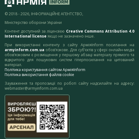
© 2018 - 2026, ІНФОРМАЦІЙНЕ АГЕНТСТВО,
Міністерство оборони України
Контент доступний за ліцензією
Creative Commons Attribution 4.0
International license
якщо не зазначено інше.
При використанні контенту з сайту АрміяInform посилання на
armyinform.com.ua
обов’язкове. Для суб’єктів у сфері онлайн-медіа
обов’язковим є розміщення у першому абзаці матеріалу прямого та
відкритого для пошукових систем гіперпосилання на цитований
матеріал.
Політика користування сайтом АрміяInform
Політика використання файлів cookie
Зауваження та пропозиції по роботі сайту надсилайте на адресу:
webmaster@armyinform.com.ua