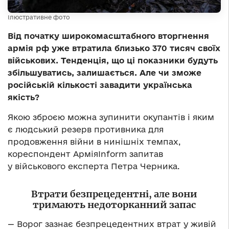
Ілюстративне фото
Від початку широкомасштабного вторгнення
армія рф уже втратила близько 370 тисяч своїх
військових. Тенденція, що ці показники будуть
збільшуватись, залишається. Але чи зможе
російській кількості завадити українська
якість?
Якою зброєю можна зупинити окупантів і яким
є людський резерв противника для
продовження війни в нинішніх темпах,
кореспондент АрміяInform запитав
у військового експерта Петра Черника.
Втрати безпрецедентні, але вони
тримають недоторканний запас
— Ворог зазнає безпрецедентних втрат у живій