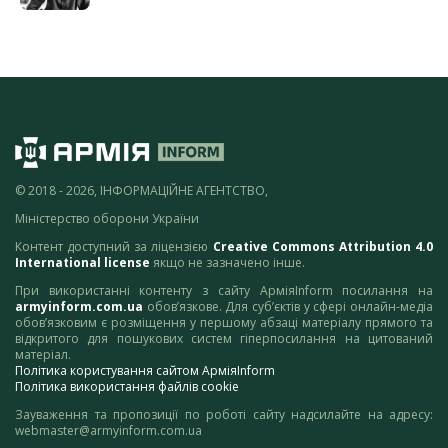
© 2018 - 2026, ІНФОРМАЦІЙНЕ АГЕНТСТВО,
Міністерство оборони України
Контент доступний за ліцензією
Creative Commons Attribution 4.0
International license
якщо не зазначено інше.
При використанні контенту з сайту АрміяInform посилання на
armyinform.com.ua
обов’язкове. Для суб’єктів у сфері онлайн-медіа
обов’язковим є розміщення у першому абзаці матеріалу прямого та
відкритого для пошукових систем гіперпосилання на цитований
матеріал.
Політика користування сайтом АрміяInform
Політика використання файлів cookie
Зауваження та пропозиції по роботі сайту надсилайте на адресу:
webmaster@armyinform.com.ua