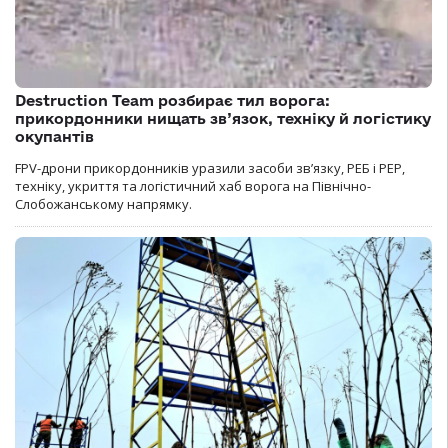
Destruction Team розбирає тил ворога:
прикордонники нищать зв’язок, техніку й логістику
окупантів
FPV-дрони прикордонників уразили засоби зв’язку, РЕБ і РЕР,
техніку, укриття та логістичний хаб ворога на Північно-
Слобожанському напрямку.