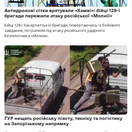
Антидронові сітки врятували «Хамві»: бійці 128-ї
бригади пережили атаку російської «Молнії»
Бійці 128-ї Закарпатської бригади, повертаючись із бойового
завдання, потрапили під атаку російського ударного
безпілотника «Молнія».
ГУР нищать російську піхоту, техніку та логістику
на Запорізькому напрямку