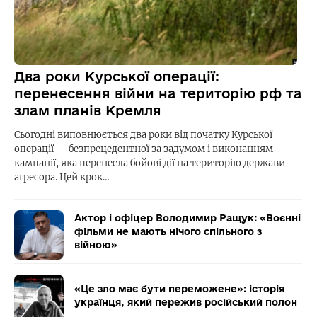
Два роки Курської операції:
перенесення війни на територію рф та
злам планів Кремля
Сьогодні виповнюється два роки від початку Курської
операції — безпрецедентної за задумом і виконанням
кампанії, яка перенесла бойові дії на територію держави-
агресора. Цей крок…
Актор і офіцер Володимир Ращук: «Воєнні
фільми не мають нічого спільного з
війною»
«Це зло має бути переможене»: історія
українця, який пережив російський полон