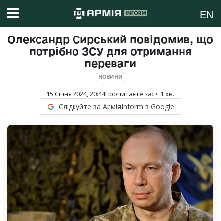
EN
Олександр Сирський повідомив, що
потрібно ЗСУ для отримання
переваги
НОВИНИ
15 Січня 2024, 20:44
Прочитаєте за:
< 1
хв.
Слідкуйте за АрміяInform в Google