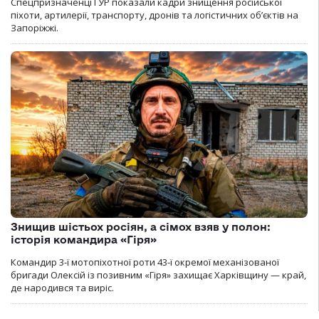
Спецпризначенці ГУР показали кадри знищення російської
піхоти, артилерії, транспорту, дронів та логістичних об’єктів на
Запоріжжі.
Знищив шістьох росіян, а сімох взяв у полон:
історія командира «Гіря»
Командир 3-ї мотопіхотної роти 43-ї окремої механізованої
бригади Олексій із позивним «Гіря» захищає Харківщину — край,
де народився та виріс.