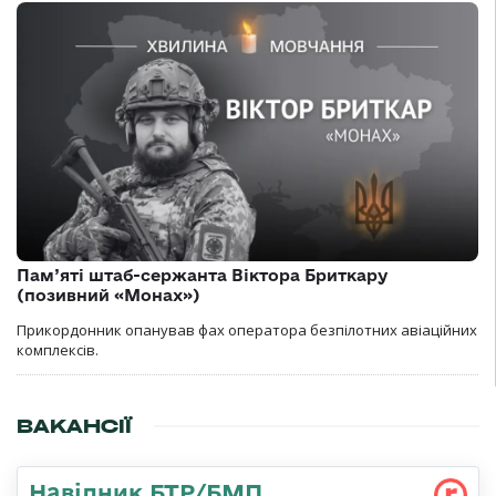
Пам’яті штаб-сержанта Віктора Бриткару
(позивний «Монах»)
Прикордонник опанував фах оператора безпілотних авіаційних
комплексів.
ВАКАНСІЇ
Навідник БТР/БМП