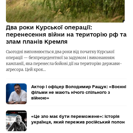
Два роки Курської операції:
перенесення війни на територію рф та
злам планів Кремля
Сьогодні виповнюється два роки від початку Курської
операції — безпрецедентної за задумом і виконанням
кампанії, яка перенесла бойові дії на територію держави-
агресора. Цей крок…
Актор і офіцер Володимир Ращук: «Воєнні
фільми не мають нічого спільного з
війною»
«Це зло має бути переможене»: історія
українця, який пережив російський полон