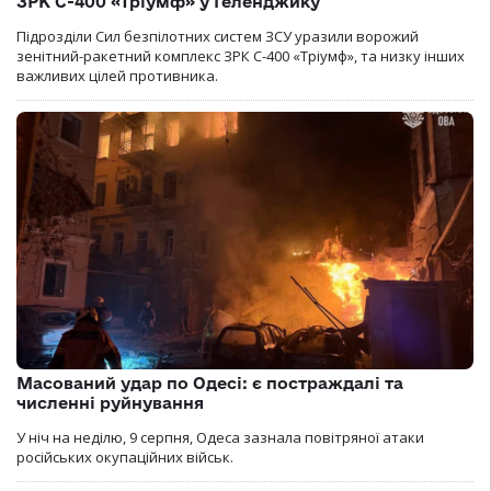
ЗРК С-400 «Тріумф» у Геленджику
Підрозділи Сил безпілотних систем ЗСУ уразили ворожий
зенітний-ракетний комплекс ЗРК С-400 «Тріумф», та низку інших
важливих цілей противника.
Масований удар по Одесі: є постраждалі та
численні руйнування
У ніч на неділю, 9 серпня, Одеса зазнала повітряної атаки
російських окупаційних військ.