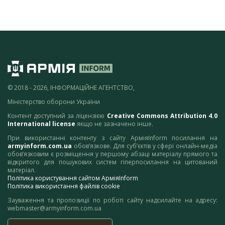
© 2018 - 2026, ІНФОРМАЦІЙНЕ АГЕНТСТВО,
Міністерство оборони України
Контент доступний за ліцензією
Creative Commons Attribution 4.0
International license
якщо не зазначено інше.
При використанні контенту з сайту АрміяInform посилання на
armyinform.com.ua
обов’язкове. Для суб’єктів у сфері онлайн-медіа
обов’язковим є розміщення у першому абзаці матеріалу прямого та
відкритого для пошукових систем гіперпосилання на цитований
матеріал.
Політика користування сайтом АрміяInform
Політика використання файлів cookie
Зауваження та пропозиції по роботі сайту надсилайте на адресу:
webmaster@armyinform.com.ua