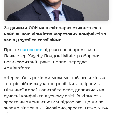
За даними ООН наш світ зараз стикається з
найбільшою кількістю жорстоких конфліктів з
часів Другої світової війни.
Про це
наголосив
під час своєї промови в
Ланкастер Хаусі у Лондоні Міністр оборони
Великобританії Грант Шеппс, передає
АрміяInform.
«Через п’ять років ми можемо побачити кілька
театрів війни за участю росії, Китаю, Ірану та
Північної Кореї. Запитайте себе, дивлячись на
сучасні конфлікти в усьому світі: їх кількість
зросте чи зменшиться? Я підозрюю, що ми всі
знаємо відповідь – ймовірно, зросте. Отже, 2024