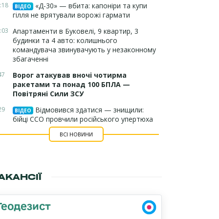
:18
«Д-30» — вбита: капоніри та купи
ВІДЕО
гілля не врятували ворожі гармати
:03
Апартаменти в Буковелі, 9 квартир, 3
будинки та 4 авто: колишнього
командувача звинувачують у незаконному
збагаченні
47
Ворог атакував вночі чотирма
ракетами та понад 100 БПЛА —
Повітряні Сили ЗСУ
29
Відмовився здатися — знищили:
ВІДЕО
бійці ССО провчили російського упертюха
ВСІ НОВИНИ
АКАНСІЇ
Геодезист