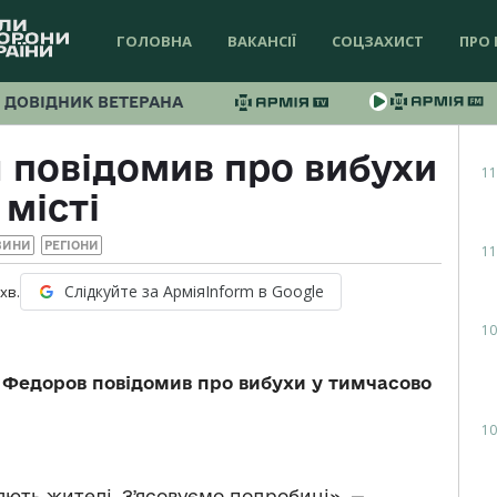
ГОЛОВНА
ВАКАНСІЇ
СОЦЗАХИСТ
ПРО 
ДОВІДНИК ВЕТЕРАНА
 повідомив про вибухи
11
 місті
ВИНИ
РЕГІОНИ
11
Слідкуйте за АрміяInform в Google
хв.
10
н Федоров повідомив про вибухи у тимчасово
10
яють жителі. Зʼясовуємо подробиці», —