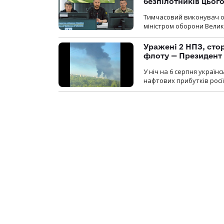
безпілотників цьог
Тимчасовий виконувач об
міністром оборони Велико
Уражені 2 НПЗ, сто
флоту — Президент
У ніч на 6 серпня україн
нафтових прибутків росії