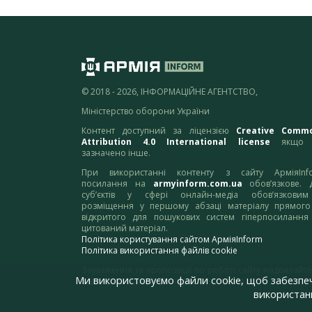
© 2018 - 2026, ІНФОРМАЦІЙНЕ АГЕНТСТВО,
Міністерство оборони України
Контент доступний за ліцензією
Creative Comm
Attribution 4.0 International license
якщо 
зазначено інше.
При використанні контенту з сайту АрміяInf
посилання на
armyinform.com.ua
обов’язкове. 
суб’єктів у сфері онлайн-медіа обов’язкови
розміщення у першому абзаці матеріалу прямого
відкритого для пошукових систем гіперпосилання
цитований матеріал.
Політика користування сайтом АрміяInform
Політика використання файлів cookie
Зауваження та пропозиції по роботі сайту надсилайте
Ми використовуємо файли cookie, щоб забезпе
адресу:
webmaster@armyinform.com.ua
використанн