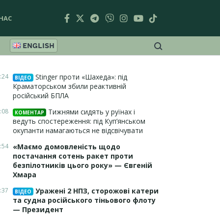
НАС
ENGLISH
:24
Stinger проти «Шахеда»: під
ВІДЕО
Краматорськом збили реактивній
російський БПЛА
:08
Тижнями сидять у руїнах і
КОМЕНТАР
ведуть спостереження: під Куп’янськом
окупанти намагаються не відсвічувати
:54
«Маємо домовленість щодо
постачання сотень ракет проти
безпілотників цього року» — Євгеній
Хмара
:37
Уражені 2 НПЗ, сторожові катери
ВІДЕО
та судна російського тіньового флоту
— Президент