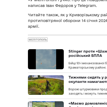
написав Іван Федоров у Telegram.
Читайте також, як у Криворізькому рай
протиповітряної оборони 14 січня 202
армії.
МЕЛІТОПОЛЬ
Stinger проти «Шах
російський БПЛА
Бійці 93-ї механізовано
Краматорському районі.
Тижнями сидять у р
окупанти намагають
Ворожі штурмовики продо
заходять і можуть тижням
«Маємо домовленіс