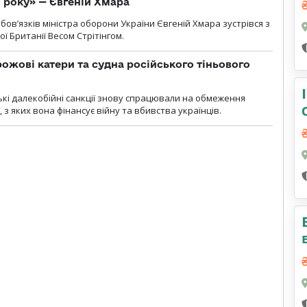
о року» — Євгеній Хмара
ов’язків міністра оборони України Євгеній Хмара зустрівся з
ї Британії Весом Стрітінгом.
рожові катери та судна російського тіньового
ські далекобійні санкції знову спрацювали на обмеження
, з яких вона фінансує війну та вбивства українців.