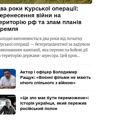
ва роки Курської операції:
еренесення війни на
ериторію рф та злам планів
ремля
ьогодні виповнюється два роки від початку
урської операції — безпрецедентної за задумом
виконанням кампанії, яка перенесла бойові дії
а територію держави-агресора. Цей крок…
Актор і офіцер Володимир
Ращук: «Воєнні фільми не мають
нічого спільного з війною»
«Це зло має бути переможене»:
історія українця, який пережив
російський полон