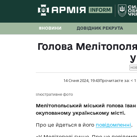
#НОВИНИ
ДОВІДНИК РЕКРУТА
Голова Мелітополя
у
НО
14 Січня 2024, 19:43
Прочитаєте за:
< 1
Ілюстративне фото
Мелітопольський міський голова Іва
окупованому українському місті.
Про це йдеться в його
повідомленні
.
«У Мелітополі гучно. Про це повідомл