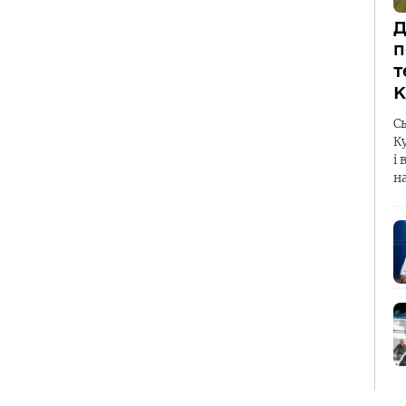
Д
п
т
К
С
К
і 
н