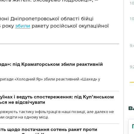
10
оні Дніпропетровської області бійці
10
4 року
збили
ракету російської окупаційної
9:
еда»: під Краматорськом збили реактивній
9:
ї бригади «Холодний Яр» збили реактивний «Шахед» у
уїнах і ведуть спостереження: під Куп’янськом
ся не відсвічувати
В
вжують тактику інфільтрації в наші позиції, але далеко не
и сидіти на одному місці.
ть щодо постачання сотень ракет проти