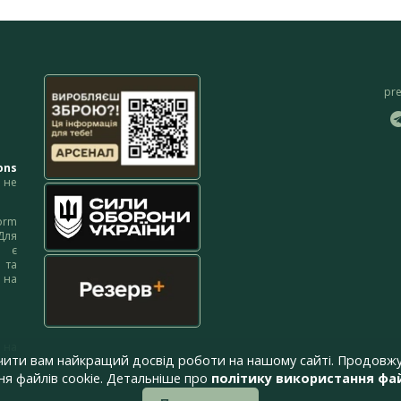
pr
ons
не
orm
Для
м є
 та
 на
 на
чити вам найкращий досвід роботи на нашому сайті. Продовжу
я файлів cookie. Детальніше про
політику використання фай