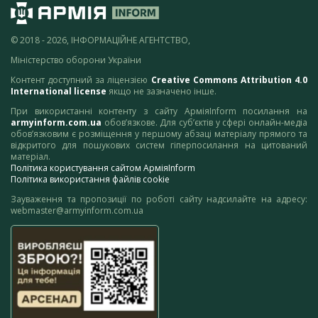
© 2018 - 2026, ІНФОРМАЦІЙНЕ АГЕНТСТВО,
Міністерство оборони України
Контент доступний за ліцензією
Creative Commons Attribution 4.0
International license
якщо не зазначено інше.
При використанні контенту з сайту АрміяInform посилання на
armyinform.com.ua
обов’язкове. Для суб’єктів у сфері онлайн-медіа
обов’язковим є розміщення у першому абзаці матеріалу прямого та
відкритого для пошукових систем гіперпосилання на цитований
матеріал.
Політика користування сайтом АрміяInform
Політика використання файлів cookie
Зауваження та пропозиції по роботі сайту надсилайте на адресу:
webmaster@armyinform.com.ua