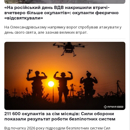
«На російський день ВДВ накришили втричі-
вчетверо більше окупантів»: окупанти феєрично
«відсвяткували»
На Олександрівському напрямку ворог спробував атакувати у
день свого свята, але зазнав великих втрат.
211 600 окупантів за сім місяців: Сили оборони
показали результат роботи безпілотних систем
Від початку 2026 року підрозділи безпілотних систем Сил