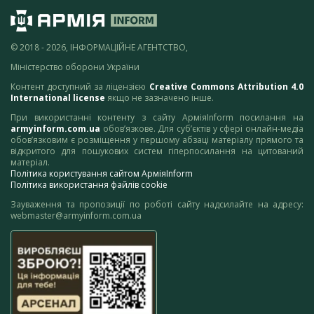
© 2018 - 2026, ІНФОРМАЦІЙНЕ АГЕНТСТВО,
Міністерство оборони України
Контент доступний за ліцензією
Creative Commons Attribution 4.0
International license
якщо не зазначено інше.
При використанні контенту з сайту АрміяInform посилання на
armyinform.com.ua
обов’язкове. Для суб’єктів у сфері онлайн-медіа
обов’язковим є розміщення у першому абзаці матеріалу прямого та
відкритого для пошукових систем гіперпосилання на цитований
матеріал.
Політика користування сайтом АрміяInform
Політика використання файлів cookie
Зауваження та пропозиції по роботі сайту надсилайте на адресу:
webmaster@armyinform.com.ua