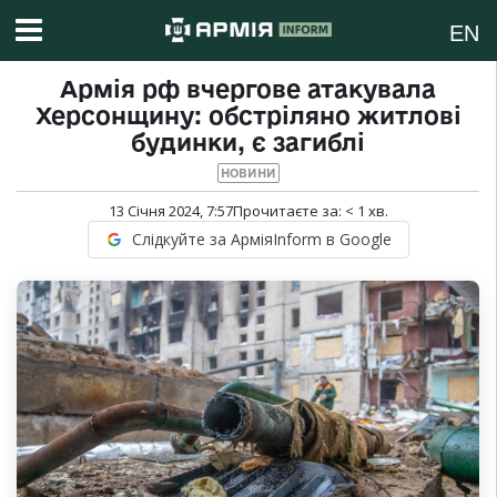
EN
Армія рф вчергове атакувала
Херсонщину: обстріляно житлові
будинки, є загиблі
НОВИНИ
13 Січня 2024, 7:57
Прочитаєте за:
< 1
хв.
Слідкуйте за АрміяInform в Google