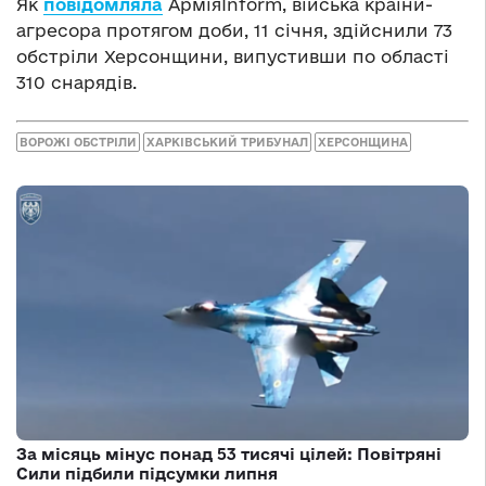
Як
повідомляла
АрміяInform, війська країни-
агресора протягом доби, 11 січня, здійснили 73
обстріли Херсонщини, випустивши по області
310 снарядів.
ВОРОЖІ ОБСТРІЛИ
ХАРКІВСЬКИЙ ТРИБУНАЛ
ХЕРСОНЩИНА
За місяць мінус понад 53 тисячі цілей: Повітряні
Сили підбили підсумки липня