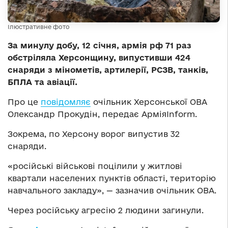
Ілюстративне фото
За минулу добу, 12 січня, армія рф 71 раз
обстріляла Херсонщину, випустивши 424
снаряди з мінометів, артилерії, РСЗВ, танків,
БПЛА та авіації.
Про це
повідомляє
очільник Херсонської ОВА
Олександр Прокудін, передає АрміяInform.
Зокрема, по Херсону ворог випустив 32
снаряди.
«російські військові поцілили у житлові
квартали населених пунктів області, територію
навчального закладу», — зазначив очільник ОВА.
Через російську агресію 2 людини загинули.