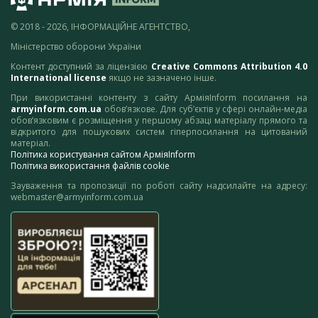
© 2018 - 2026, ІНФОРМАЦІЙНЕ АГЕНТСТВО,
Міністерство оборони України
Контент доступний за ліцензією
Creative Commons Attribution 4.0
International license
якщо не зазначено інше.
При використанні контенту з сайту АрміяInform посилання на
armyinform.com.ua
обов’язкове. Для суб’єктів у сфері онлайн-медіа
обов’язковим є розміщення у першому абзаці матеріалу прямого та
відкритого для пошукових систем гіперпосилання на цитований
матеріал.
Політика користування сайтом АрміяInform
Політика використання файлів cookie
Зауваження та пропозиції по роботі сайту надсилайте на адресу:
webmaster@armyinform.com.ua