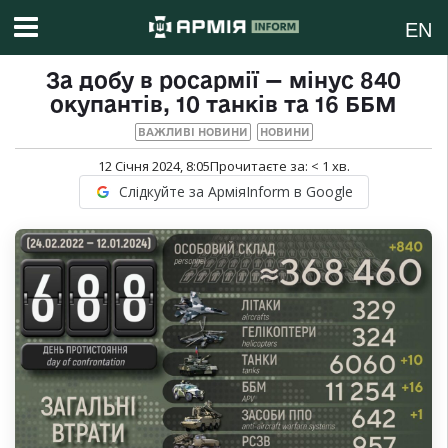
EN
За добу в росармії — мінус 840
окупантів, 10 танків та 16 ББМ
ВАЖЛИВІ НОВИНИ
НОВИНИ
12 Січня 2024, 8:05
Прочитаєте за:
< 1
хв.
Слідкуйте за АрміяInform в Google