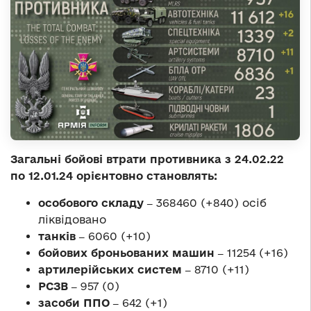
Загальні бойові втрати противника з 24.02.22
по 12.01.24 орієнтовно становлять:
особового складу ‒
368460 (+840) осіб
ліквідовано
танків ‒
6060 (+10)
бойових броньованих машин ‒
11254 (+16)
артилерійських систем ‒
8710 (+11)
РСЗВ ‒
957 (0)
засоби ППО ‒
642 (+1)