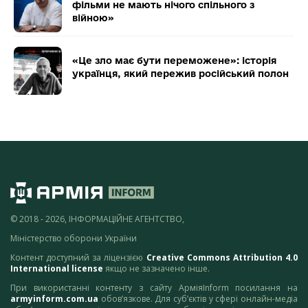
фільми не мають нічого спільного з
війною»
«Це зло має бути переможене»: історія
українця, який пережив російський полон
© 2018 - 2026, ІНФОРМАЦІЙНЕ АГЕНТСТВО,
Міністерство оборони України
Контент доступний за ліцензією
Creative Commons Attribution 4.0
International license
якщо не зазначено інше.
При використанні контенту з сайту АрміяInform посилання на
armyinform.com.ua
обов’язкове. Для суб’єктів у сфері онлайн-медіа