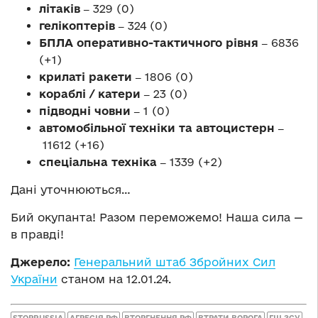
літаків ‒
329 (0)
гелікоптерів ‒
324 (0)
БПЛА оперативно-тактичного рівня ‒
6836
(+1)
крилаті ракети ‒
1806 (0)
кораблі / катери ‒
23 (0)
підводні човни ‒
1 (0)
автомобільної техніки та автоцистерн ‒
11612 (+16)
спеціальна техніка ‒
1339 (+2)
Дані уточнюються…
Бий окупанта! Разом переможемо! Наша сила —
в правді!
Джерело:
Генеральний штаб Збройних Сил
України
станом на 12.01.24.