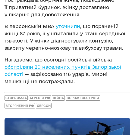
її приватний будинок. Жінку доставлено
у лікарню для дообстеження.
В Херсонській МВА
уточнили
, що пораненій
жінці 87 років, її ушпиталили у стані середньої
тяжкості. У жінки діагностували контузію,
закриту черепно-мозкову та вибухову травми.
Нагадаємо, що сьогодні російські війська
обстріляли 20 населених пунктів Запорізької
області
— зафіксовано 116 ударів. Мирні
мешканці не постраждали.
STOPRUSSIA
АГРЕСІЯ РФ
ВІЙНА
ВОРОЖІ ОБСТРІЛИ
ВТОРГНЕННЯ РФ
ХЕРСОН