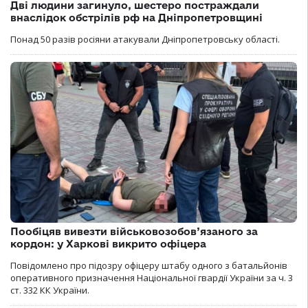
Дві людини загинуло, шестеро постраждали
внаслідок обстрілів рф на Дніпропетровщині
Понад 50 разів росіяни атакували Дніпропетровську області.
Пообіцяв вивезти військовозобов’язаного за
кордон: у Харкові викрито офіцера
Повідомлено про підозру офіцеру штабу одного з батальйонів
оперативного призначення Національної гвардії України за ч. 3
ст. 332 КК України.