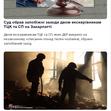
Суд обрав запобіжні заходи двом екскерівникам
ТЦК та СП на Закарпатті
Двом екскерівникам ТЦК та СП, яких ДБР викрило на
незаконному «списанні» понад тисячі чоловіків, обрано
запобіжний захід.