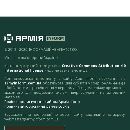
© 2018 - 2026, ІНФОРМАЦІЙНЕ АГЕНТСТВО,
Міністерство оборони України
Контент доступний за ліцензією
Creative Commons Attribution 4.0
International license
якщо не зазначено інше.
При використанні контенту з сайту АрміяInform посилання на
armyinform.com.ua
обов’язкове. Для суб’єктів у сфері онлайн-медіа
обов’язковим є розміщення у першому абзаці матеріалу прямого та
відкритого для пошукових систем гіперпосилання на цитований
матеріал.
Політика користування сайтом АрміяInform
Політика використання файлів cookie
Зауваження та пропозиції по роботі сайту надсилайте на адресу:
webmaster@armyinform.com.ua