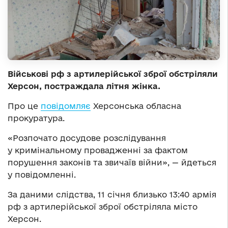
Військові рф з артилерійської зброї обстріляли
Херсон, постраждала літня жінка.
Про це
повідомляє
Херсонська обласна
прокуратура.
«Розпочато досудове розслідування
у кримінальному провадженні за фактом
порушення законів та звичаїв війни», — йдеться
у повідомленні.
За даними слідства, 11 січня близько 13:40 армія
рф з артилерійської зброї обстріляла місто
Херсон.