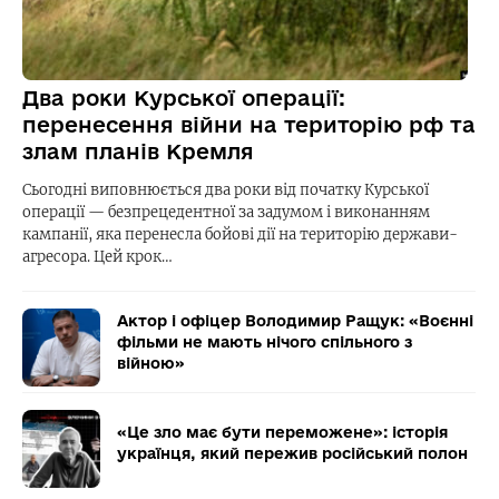
Два роки Курської операції:
перенесення війни на територію рф та
злам планів Кремля
Сьогодні виповнюється два роки від початку Курської
операції — безпрецедентної за задумом і виконанням
кампанії, яка перенесла бойові дії на територію держави-
агресора. Цей крок…
Актор і офіцер Володимир Ращук: «Воєнні
фільми не мають нічого спільного з
війною»
«Це зло має бути переможене»: історія
українця, який пережив російський полон