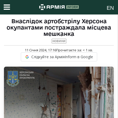
EN
Внаслідок артобстрілу Херсона
окупантами постраждала місцева
мешканка
НОВИНИ
11 Січня 2024, 17:16
Прочитаєте за:
< 1
хв.
Слідкуйте за АрміяInform в Google