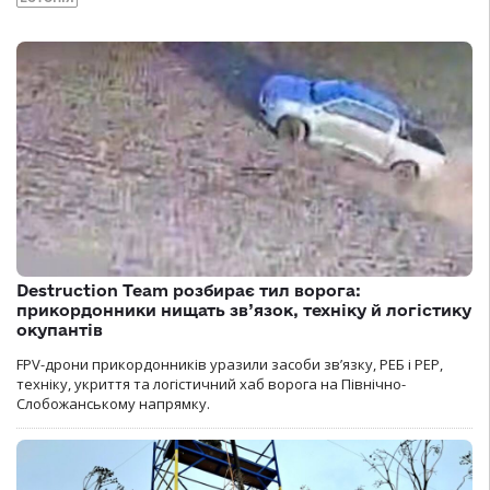
Destruction Team розбирає тил ворога:
прикордонники нищать зв’язок, техніку й логістику
окупантів
FPV-дрони прикордонників уразили засоби зв’язку, РЕБ і РЕР,
техніку, укриття та логістичний хаб ворога на Північно-
Слобожанському напрямку.