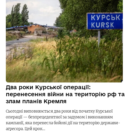
Два роки Курської операції:
перенесення війни на територію рф та
злам планів Кремля
Сьогодні виповнюється два роки від початку Курської
операції — безпрецедентної за задумом і виконанням
кампанії, яка перенесла бойові дії на територію держави-
агресора. Цей крок…