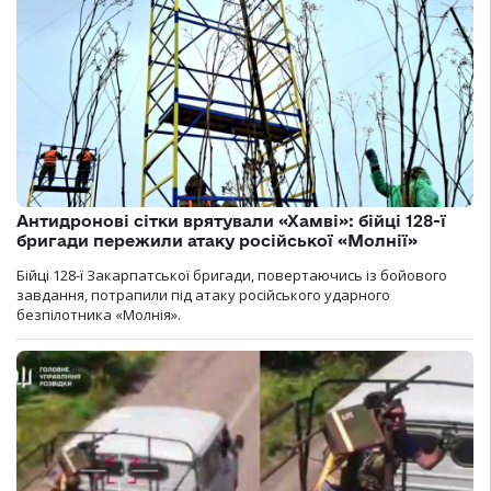
Антидронові сітки врятували «Хамві»: бійці 128-ї
бригади пережили атаку російської «Молнії»
Бійці 128-ї Закарпатської бригади, повертаючись із бойового
завдання, потрапили під атаку російського ударного
безпілотника «Молнія».