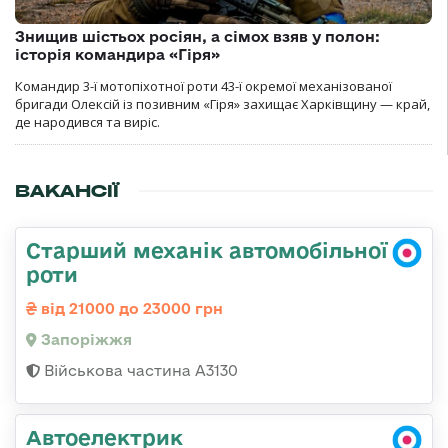
Знищив шістьох росіян, а сімох взяв у полон:
історія командира «Гіря»
Командир 3-ї мотопіхотної роти 43-ї окремої механізованої
бригади Олексій із позивним «Гіря» захищає Харківщину — край,
де народився та виріс.
ВАКАНСІЇ
Старший механік автомобільної
роти
від 21000 до 23000 грн
Запоріжжя
Військова частина А3130
Автоелектрик