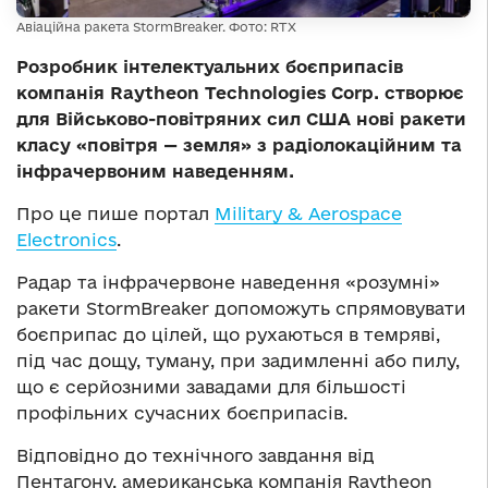
Авіаційна ракета StormBreaker. Фото: RTX
Розробник інтелектуальних боєприпасів
компанія Raytheon Technologies Corp. створює
для Військово-повітряних сил США нові ракети
класу «повітря — земля» з радіолокаційним та
інфрачервоним наведенням.
Про це пише портал
Military & Aerospace
Electronics
.
Радар та інфрачервоне наведення «розумні»
ракети StormBreaker допоможуть спрямовувати
боєприпас до цілей, що рухаються в темряві,
під час дощу, туману, при задимленні або пилу,
що є серйозними завадами для більшості
профільних сучасних боєприпасів.
Відповідно до технічного завдання від
Пентагону, американська компанія Raytheon