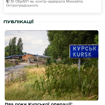
35 ОБрМП ім. контр-адмірала Михайла
Остроградського
ПУБЛІКАЦІЇ
Два роки Курської операції: