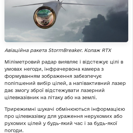
Авіаційна ракета StormBreaker. Колаж RTX
Міліметровий радар виявляє і відстежує цілі в
умовах негоди, інфрачервона камера з
формуванням зображення забезпечує
поліпшений вибір цілей, а напівактивний лазер
дає змогу зброї відстежувати лазерний
цілевказівник на літаку або на землі.
Трирежимні шукачі обмінюються інформацією
про цілевказівку для ураження нерухомих або
рухомих цілей у будь-який час і за будь-якої
погоди.