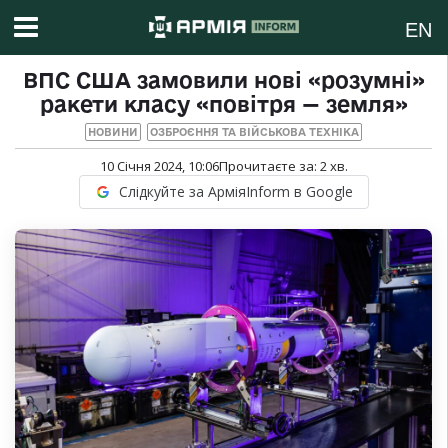
EN
ВПС США замовили нові «розумні»
ракети класу «повітря — земля»
НОВИНИ
ОЗБРОЄННЯ ТА ВІЙСЬКОВА ТЕХНІКА
10 Січня 2024, 10:06
Прочитаєте за:
2
хв.
Слідкуйте за АрміяInform в Google