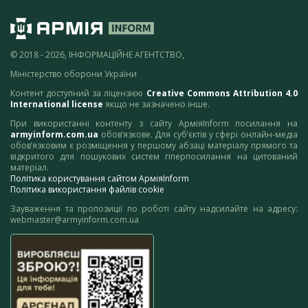
© 2018 - 2026, ІНФОРМАЦІЙНЕ АГЕНТСТВО,
Міністерство оборони України
Контент доступний за ліцензією
Creative Commons Attribution 4.0
International license
якщо не зазначено інше.
При використанні контенту з сайту АрміяInform посилання на
armyinform.com.ua
обов’язкове. Для суб’єктів у сфері онлайн-медіа
обов’язковим є розміщення у першому абзаці матеріалу прямого та
відкритого для пошукових систем гіперпосилання на цитований
матеріал.
Політика користування сайтом АрміяInform
Політика використання файлів cookie
Зауваження та пропозиції по роботі сайту надсилайте на адресу:
webmaster@armyinform.com.ua