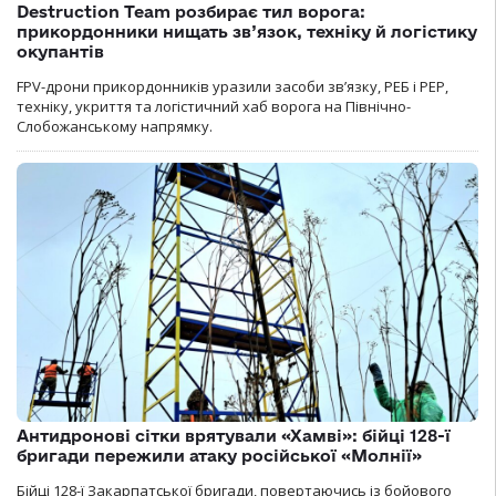
Destruction Team розбирає тил ворога:
прикордонники нищать зв’язок, техніку й логістику
окупантів
FPV-дрони прикордонників уразили засоби зв’язку, РЕБ і РЕР,
техніку, укриття та логістичний хаб ворога на Північно-
Слобожанському напрямку.
Антидронові сітки врятували «Хамві»: бійці 128-ї
бригади пережили атаку російської «Молнії»
Бійці 128-ї Закарпатської бригади, повертаючись із бойового