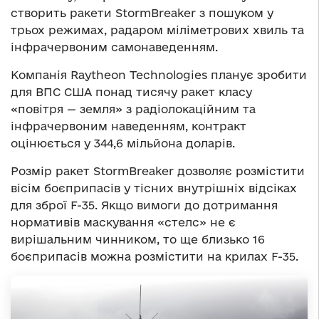
створить ракети StormBreaker з пошуком у
трьох режимах, радаром міліметрових хвиль та
інфрачервоним самонаведенням.
Компанія Raytheon Technologies планує зробити
для ВПС США понад тисячу ракет класу
«повітря — земля» з радіолокаційним та
інфрачервоним наведенням, контракт
оцінюється у 344,6 мільйона доларів.
Розмір ракет StormBreaker дозволяє розмістити
вісім боєприпасів у тісних внутрішніх відсіках
для зброї F-35. Якщо вимоги до дотримання
нормативів маскування «стелс» не є
вирішальним чинником, то ще близько 16
боєприпасів можна розмістити на крилах F-35.