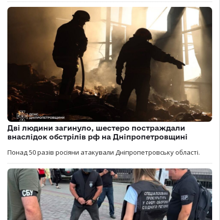
Дві людини загинуло, шестеро постраждали
внаслідок обстрілів рф на Дніпропетровщині
Понад 50 разів росіяни атакували Дніпропетровську області.