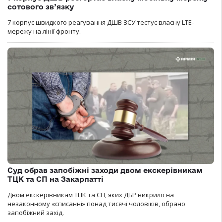
сотового зв’язку
7 корпус швидкого реагування ДШВ ЗСУ тестує власну LTE-
мережу на лінії фронту.
Суд обрав запобіжні заходи двом екскерівникам
ТЦК та СП на Закарпатті
Двом екскерівникам ТЦК та СП, яких ДБР викрило на
незаконному «списанні» понад тисячі чоловіків, обрано
запобіжний захід.