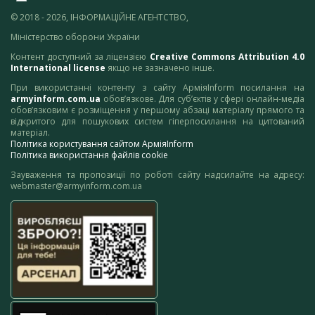
© 2018 - 2026, ІНФОРМАЦІЙНЕ АГЕНТСТВО,
Міністерство оборони України
Контент доступний за ліцензією
Creative Commons Attribution 4.0
International license
якщо не зазначено інше.
При використанні контенту з сайту АрміяInform посилання на
armyinform.com.ua
обов’язкове. Для суб’єктів у сфері онлайн-медіа
обов’язковим є розміщення у першому абзаці матеріалу прямого та
відкритого для пошукових систем гіперпосилання на цитований
матеріал.
Політика користування сайтом АрміяInform
Політика використання файлів cookie
Зауваження та пропозиції по роботі сайту надсилайте на адресу:
webmaster@armyinform.com.ua