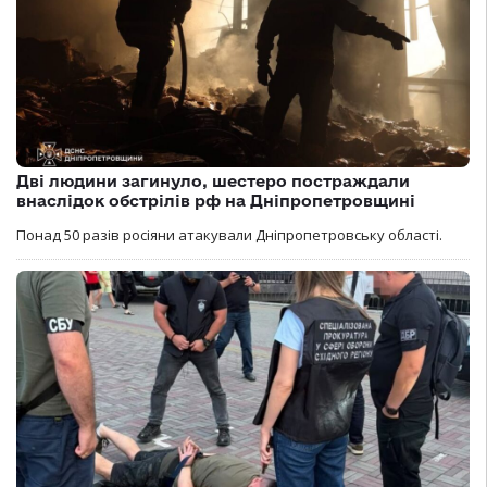
Дві людини загинуло, шестеро постраждали
внаслідок обстрілів рф на Дніпропетровщині
Понад 50 разів росіяни атакували Дніпропетровську області.