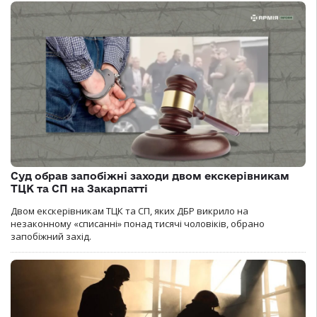
Суд обрав запобіжні заходи двом екскерівникам
ТЦК та СП на Закарпатті
Двом екскерівникам ТЦК та СП, яких ДБР викрило на
незаконному «списанні» понад тисячі чоловіків, обрано
запобіжний захід.