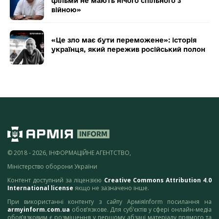
фільми не мають нічого спільного з
війною»
«Це зло має бути переможене»: історія
українця, який пережив російський полон
© 2018 - 2026, ІНФОРМАЦІЙНЕ АГЕНТСТВО,
Міністерство оборони України
Контент доступний за ліцензією
Creative Commons Attribution 4.0
International license
якщо не зазначено інше.
При використанні контенту з сайту АрміяInform посилання на
armyinform.com.ua
обов’язкове. Для суб’єктів у сфері онлайн-медіа
обов’язковим є розміщення у першому абзаці матеріалу прямого та