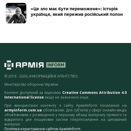
«Це зло має бути переможене»: історія
українця, який пережив російський полон
© 2018 - 2026, ІНФОРМАЦІЙНЕ АГЕНТСТВО,
Міністерство оборони України
Контент доступний за ліцензією
Creative Commons Attribution 4.0
International license
якщо не зазначено інше.
При використанні контенту з сайту АрміяInform посилання на
armyinform.com.ua
обов’язкове. Для суб’єктів у сфері онлайн-медіа
обов’язковим є розміщення у першому абзаці матеріалу прямого та
відкритого для пошукових систем гіперпосилання на цитований
матеріал.
Політика користування сайтом АрміяInform