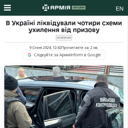
EN
В Україні ліквідували чотири схеми
ухилення від призову
НОВИНИ
9 Січня 2024, 12:42
Прочитаєте за:
2
хв.
Слідкуйте за АрміяInform в Google