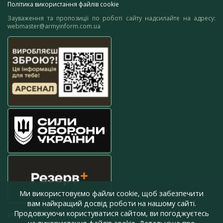
Політика використання файлів cookie
Зауваження та пропозиції по роботі сайту надсилайте на адресу:
webmaster@armyinform.com.ua
Ми використовуємо файли cookie, щоб забезпечити
вам найкращий досвід роботи на нашому сайті.
Продовжуючи користуватися сайтом, ви погоджуєтесь
press@armyinform.com.ua