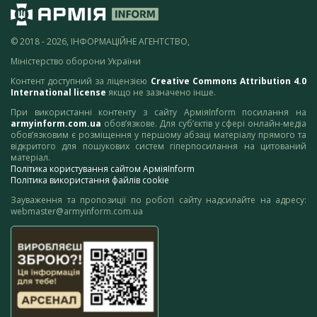
© 2018 - 2026, ІНФОРМАЦІЙНЕ АГЕНТСТВО,
Міністерство оборони України
Контент доступний за ліцензією
Creative Commons Attribution 4.0
International license
якщо не зазначено інше.
При використанні контенту з сайту АрміяInform посилання на
armyinform.com.ua
обов’язкове. Для суб’єктів у сфері онлайн-медіа
обов’язковим є розміщення у першому абзаці матеріалу прямого та
відкритого для пошукових систем гіперпосилання на цитований
матеріал.
Політика користування сайтом АрміяInform
Політика використання файлів cookie
Зауваження та пропозиції по роботі сайту надсилайте на адресу:
webmaster@armyinform.com.ua