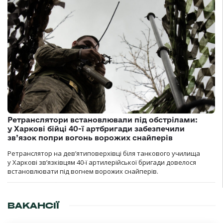
Ретранслятори встановлювали під обстрілами:
у Харкові бійці 40-ї артбригади забезпечили
зв’язок попри вогонь ворожих снайперів
Ретранслятор на дев’ятиповерхівці біля танкового училища
у Харкові зв’язківцям 40-ї артилерійської бригади довелося
встановлювати під вогнем ворожих снайперів.
ВАКАНСІЇ