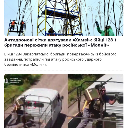
Антидронові сітки врятували «Хамві»: бійці 128-ї
бригади пережили атаку російської «Молнії»
Бійці 128-ї Закарпатської бригади, повертаючись із бойового
завдання, потрапили під атаку російського ударного
безпілотника «Молнія».