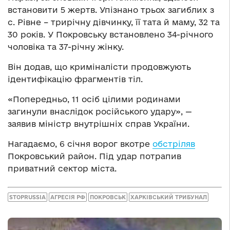
встановити 5 жертв. Упізнано трьох загиблих з
с. Рівне – трирічну дівчинку, її тата й маму, 32 та
30 років. У Покровську встановлено 34-річного
чоловіка та 37-річну жінку.
Він додав, що криміналісти продовжують
ідентифікацію фрагментів тіл.
«Попередньо, 11 осіб цілими родинами
загинули внаслідок російського удару», —
заявив міністр внутрішніх справ України.
Нагадаємо, 6 січня ворог вкотре
обстріляв
Покровський район. Під удар потрапив
приватний сектор міста.
STOPRUSSIA
АГРЕСІЯ РФ
ПОКРОВСЬК
ХАРКІВСЬКИЙ ТРИБУНАЛ