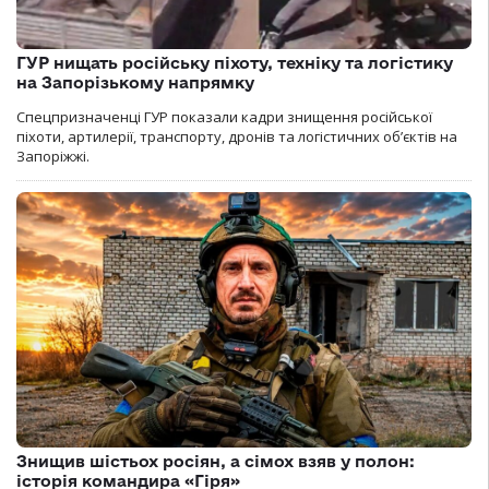
ГУР нищать російську піхоту, техніку та логістику
на Запорізькому напрямку
Спецпризначенці ГУР показали кадри знищення російської
піхоти, артилерії, транспорту, дронів та логістичних об’єктів на
Запоріжжі.
Знищив шістьох росіян, а сімох взяв у полон:
історія командира «Гіря»