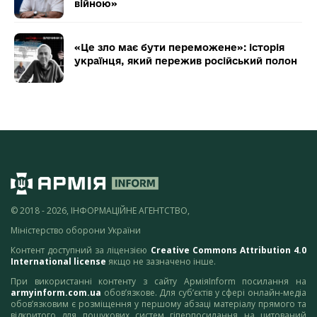
війною»
«Це зло має бути переможене»: історія
українця, який пережив російський полон
© 2018 - 2026, ІНФОРМАЦІЙНЕ АГЕНТСТВО,
Міністерство оборони України
Контент доступний за ліцензією
Creative Commons Attribution 4.0
International license
якщо не зазначено інше.
При використанні контенту з сайту АрміяInform посилання на
armyinform.com.ua
обов’язкове. Для суб’єктів у сфері онлайн-медіа
обов’язковим є розміщення у першому абзаці матеріалу прямого та
відкритого для пошукових систем гіперпосилання на цитований