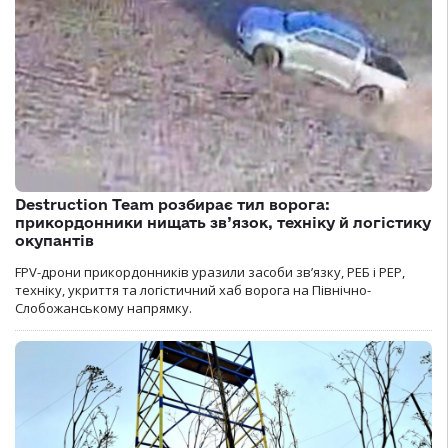
Destruction Team розбирає тил ворога:
прикордонники нищать зв’язок, техніку й логістику
окупантів
FPV-дрони прикордонників уразили засоби зв’язку, РЕБ і РЕР,
техніку, укриття та логістичний хаб ворога на Північно-
Слобожанському напрямку.