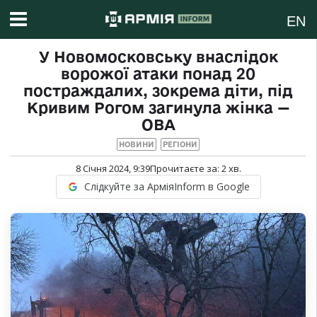
EN
У Новомосковську внаслідок
ворожої атаки понад 20
постраждалих, зокрема діти, під
Кривим Рогом загинула жінка —
ОВА
НОВИНИ
РЕГІОНИ
8 Січня 2024, 9:39
Прочитаєте за:
2
хв.
Слідкуйте за АрміяInform в Google