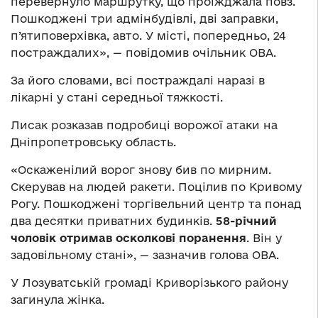
перевернуло маршрутку, що проїжджала повз.
Пошкоджені три адмінбудівлі, дві заправки,
п’ятиповерхівка, авто. У місті, попередньо, 24
постраждалих», — повідомив очільник ОВА.
За його словами, всі постраждалі наразі в
лікарні у стані середньої тяжкості.
Лисак розказав подробиці ворожої атаки на
Дніпропетровську область.
«Оскаженілий ворог знову бив по мирним.
Скерував на людей ракети. Поцілив по Кривому
Рогу. Пошкоджені торгівельний центр та понад
два десятки приватних будинків.
58-річний
чоловік отримав осколкові поранення
. Він у
задовільному стані», — зазначив голова ОВА.
У Лозуватській громаді Криворізького району
загинула жінка.