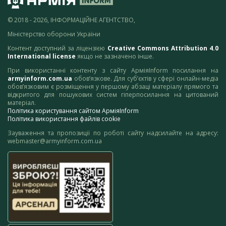
© 2018 - 2026, ІНФОРМАЦІЙНЕ АГЕНТСТВО,
Міністерство оборони України
Контент доступний за ліцензією
Creative Commons Attribution 4.0
International license
якщо не зазначено інше.
При використанні контенту з сайту АрміяInform посилання на
armyinform.com.ua
обов’язкове. Для суб’єктів у сфері онлайн-медіа
обов’язковим є розміщення у першому абзаці матеріалу прямого та
відкритого для пошукових систем гіперпосилання на цитований
матеріал.
Політика користування сайтом АрміяInform
Політика використання файлів cookie
Зауваження та пропозиції по роботі сайту надсилайте на адресу:
webmaster@armyinform.com.ua