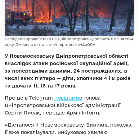
Наслідки ворожої атаки на Дніпропетровську область 8 січня 2024
року. Джерело фото: t.me/dnipropetrovskaODA
У Новомосковську Дніпропетровської області
внаслідок атаки російської окупаційної армії,
за попередніми даними, 24 постраждалих, в
числі яких п’ятеро —
діти, хлопчики 4 і 8 років
та дівчата 11, 16 та 17 років.
Про це в Telegram
повідомив
голова
Дніпропетровської військової адміністрації
Сергій Лисак, передає АрміяInform.
«Дісталося й Новомосковську. Виникла пожежа,
її вже локалізували. Вибуховою хвилею