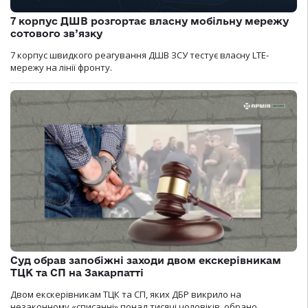
7 корпус ДШВ розгортає власну мобільну мережу
сотового зв’язку
7 корпус швидкого реагування ДШВ ЗСУ тестує власну LTE-
мережу на лінії фронту.
Суд обрав запобіжні заходи двом екскерівникам
ТЦК та СП на Закарпатті
Двом екскерівникам ТЦК та СП, яких ДБР викрило на
незаконному «списанні» понад тисячі чоловіків, обрано