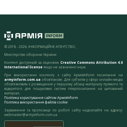
© 2018 - 2026, ІНФОРМАЦІЙНЕ АГЕНТСТВО,
Міністерство оборони України
Контент доступний за ліцензією
Creative Commons Attribution 4.0
International license
якщо не зазначено інше.
При використанні контенту з сайту АрміяInform посилання на
armyinform.com.ua
обов’язкове. Для суб’єктів у сфері онлайн-медіа
обов’язковим є розміщення у першому абзаці матеріалу прямого та
відкритого для пошукових систем гіперпосилання на цитований
матеріал.
Політика користування сайтом АрміяInform
Політика використання файлів cookie
Зауваження та пропозиції по роботі сайту надсилайте на адресу:
webmaster@armyinform.com.ua