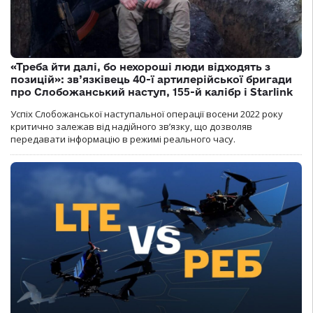
«Треба йти далі, бо нехороші люди відходять з
позицій»: зв’язківець 40-ї артилерійської бригади
про Слобожанський наступ, 155-й калібр і Starlink
Успіх Слобожанської наступальної операції восени 2022 року
критично залежав від надійного зв’язку, що дозволяв
передавати інформацію в режимі реального часу.