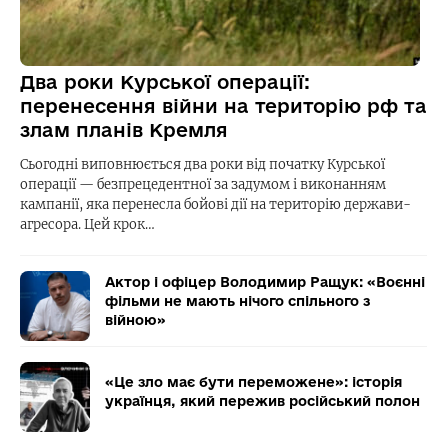
Два роки Курської операції:
перенесення війни на територію рф та
злам планів Кремля
Сьогодні виповнюється два роки від початку Курської
операції — безпрецедентної за задумом і виконанням
кампанії, яка перенесла бойові дії на територію держави-
агресора. Цей крок…
Актор і офіцер Володимир Ращук: «Воєнні
фільми не мають нічого спільного з
війною»
«Це зло має бути переможене»: історія
українця, який пережив російський полон