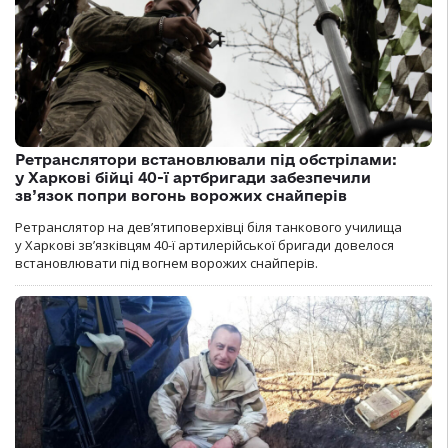
Ретранслятори встановлювали під обстрілами:
у Харкові бійці 40-ї артбригади забезпечили
зв’язок попри вогонь ворожих снайперів
Ретранслятор на дев’ятиповерхівці біля танкового училища
у Харкові зв’язківцям 40-ї артилерійської бригади довелося
встановлювати під вогнем ворожих снайперів.