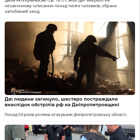
Двом екскерівникам ТЦК та СП, яких ДБР викрило на
незаконному «списанні» понад тисячі чоловіків, обрано
запобіжний захід.
Дві людини загинуло, шестеро постраждали
внаслідок обстрілів рф на Дніпропетровщині
Понад 50 разів росіяни атакували Дніпропетровську області.