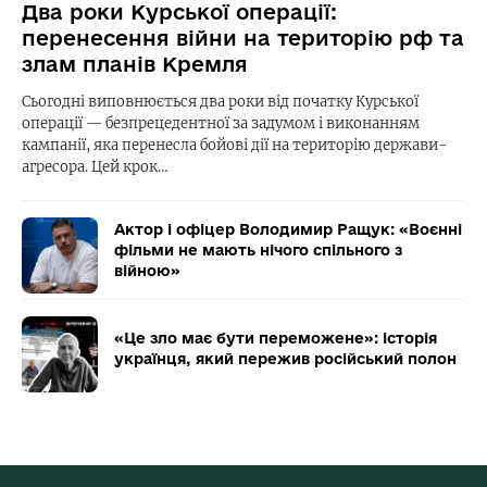
Два роки Курської операції:
перенесення війни на територію рф та
злам планів Кремля
Сьогодні виповнюється два роки від початку Курської
операції — безпрецедентної за задумом і виконанням
кампанії, яка перенесла бойові дії на територію держави-
агресора. Цей крок…
Актор і офіцер Володимир Ращук: «Воєнні
фільми не мають нічого спільного з
війною»
«Це зло має бути переможене»: історія
українця, який пережив російський полон