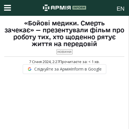
EN
«Бойові медики. Смерть
зачекає» — презентували фільм про
роботу тих, хто щоденно рятує
життя на передовій
НОВИНИ
7 Січня 2024, 2:27
Прочитаєте за:
< 1
хв.
Слідкуйте за АрміяInform в Google