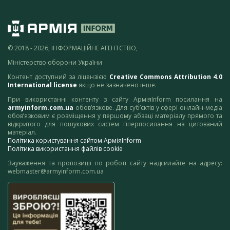
© 2018 - 2026, ІНФОРМАЦІЙНЕ АГЕНТСТВО,
Міністерство оборони України
Контент доступний за ліцензією
Creative Commons Attribution 4.0
International license
якщо не зазначено інше.
При використанні контенту з сайту АрміяInform посилання на
armyinform.com.ua
обов’язкове. Для суб’єктів у сфері онлайн-медіа
обов’язковим є розміщення у першому абзаці матеріалу прямого та
відкритого для пошукових систем гіперпосилання на цитований
матеріал.
Політика користування сайтом АрміяInform
Політика використання файлів cookie
Зауваження та пропозиції по роботі сайту надсилайте на адресу:
webmaster@armyinform.com.ua