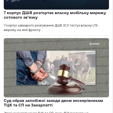
7 корпус ДШВ розгортає власну мобільну мережу
сотового зв’язку
7 корпус швидкого реагування ДШВ ЗСУ тестує власну LTE-
мережу на лінії фронту.
Суд обрав запобіжні заходи двом екскерівникам
ТЦК та СП на Закарпатті