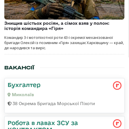
Знищив шістьох росіян, а сімох взяв у полон:
історія командира «Гіря»
Командир 3-ї мотопіхотної роти 43-ї окремої механізованої
бригади Олексій із позивним «Гіря» захищає Харківщину — край,
де народився та виріс.
ВАКАНСІЇ
Бухгалтер
Миколаїв
38 Окрема Бригада Морської Піхоти
Робота в лавах ЗСУ за