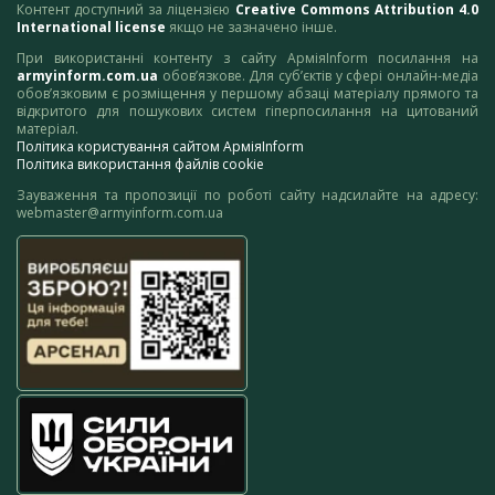
Контент доступний за ліцензією
Creative Commons Attribution 4.0
International license
якщо не зазначено інше.
При використанні контенту з сайту АрміяInform посилання на
armyinform.com.ua
обов’язкове. Для суб’єктів у сфері онлайн-медіа
обов’язковим є розміщення у першому абзаці матеріалу прямого та
відкритого для пошукових систем гіперпосилання на цитований
матеріал.
Політика користування сайтом АрміяInform
Політика використання файлів cookie
Зауваження та пропозиції по роботі сайту надсилайте на адресу:
webmaster@armyinform.com.ua