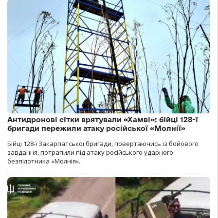
Антидронові сітки врятували «Хамві»: бійці 128-ї
бригади пережили атаку російської «Молнії»
Бійці 128-ї Закарпатської бригади, повертаючись із бойового
завдання, потрапили під атаку російського ударного
безпілотника «Молнія».