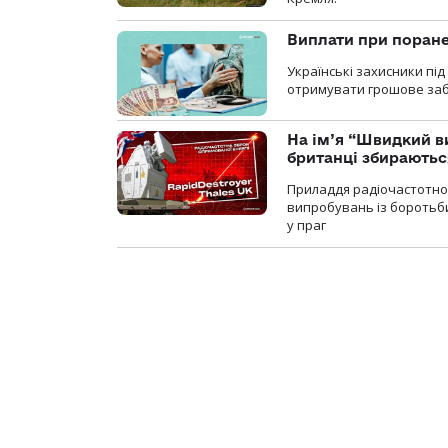
Виплати при поране
Українські захисники пі
отримувати грошове заб
На ім’я “Швидкий в
британці збираютьс
Приладдя радіочастотної 
випробувань із боротьби
у праг