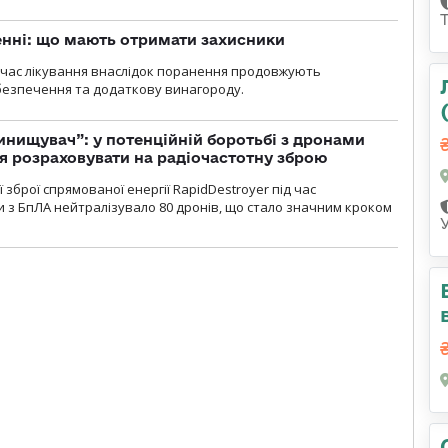
нні: що мають отримати захисники
д час лікування внаслідок поранення продовжують
езпечення та додаткову винагороду.
инищувач”: у потенційній боротьбі з дронами
я розраховувати на радіочастотну зброю
зброї спрямованої енергії RapidDestroyer під час
 з БпЛА нейтралізувало 80 дронів, що стало значним кроком