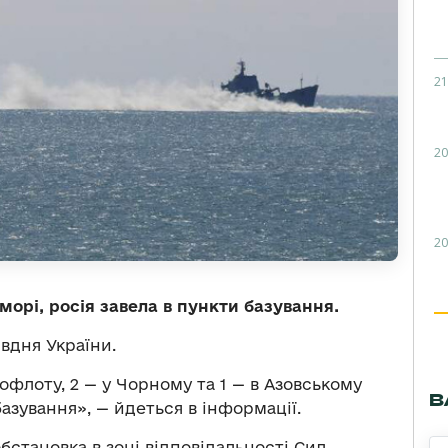
21
20
20
морі, росія завела в пункти базування.
вдня України.
офлоту, 2 — у Чорному та 1 — в Азовському
В
базування», — йдеться в інформації.
бстановка в зоні відповідальності Сил