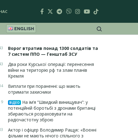
НАС
ENGLISH
43
Ворог втратив понад 1300 солдатів та
7 систем ППО — Генштаб ЗСУ
43
Два роки Курської операції: перенесення
війни на територію рф та злам планів
Кремля
34
Виплати при пораненні: що мають
отримати захисники
19
На ім’я “Швидкий винищувач”: у
ВІДЕО
потенційній боротьбі з дронами британці
збираються розраховувати на
радіочастотну зброю
03
Актор і офіцер Володимир Ращук: «Воєнні
фільми не мають нічого спільного з