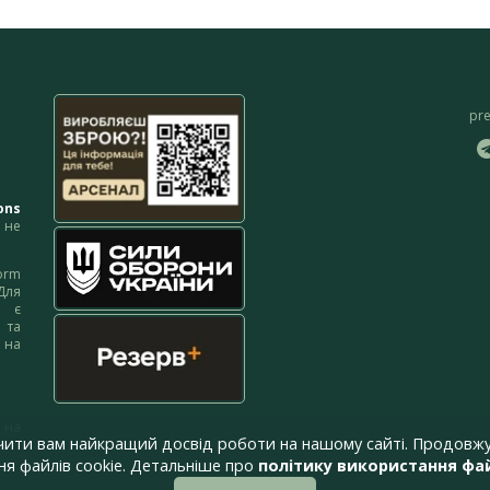
pr
ons
не
orm
Для
м є
 та
 на
 на
чити вам найкращий досвід роботи на нашому сайті. Продовжу
я файлів cookie. Детальніше про
політику використання фай