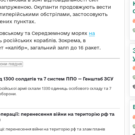
 напруженою. Окупанти продовжують вести
ртилерійськими обстрілами, застосовують
ених пунктах.
Азовському та Середземному морях
на
 російських кораблів. Зокрема, в
 «калібр», загальний залп до 16 ракет.
ОНИ ПІВДНЯ
д 1300 солдатів та 7 систем ППО — Генштаб ЗСУ
сійської армії склали 1330 одиниць особового складу та 7
оборони.
перації: перенесення війни на територію рф та
я
ції: перенесення війни на територію рф та злам планів