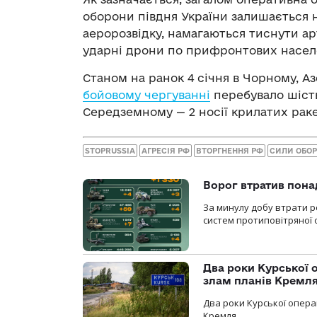
оборони півдня України залишається
аеророзвідку, намагаються тиснути а
ударні дрони по прифронтових насел
Станом на ранок 4 січня в Чорному, 
бойовому чергуванні
перебувало шість
Середземному — 2 носії крилатих ракет
STOPRUSSIA
АГРЕСІЯ РФ
ВТОРГНЕННЯ РФ
СИЛИ ОБОР
Ворог втратив пона
За минулу добу втрати ро
систем протиповітряної 
Два роки Курської о
злам планів Кремл
Два роки Курської опера
Кремля.