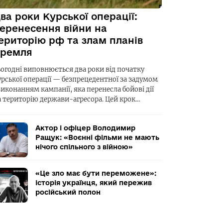
ва роки Курської операції:
еренесення війни на
ериторію рф та злам планів
ремля
ьогодні виповнюється два роки від початку
урської операції — безпрецедентної за задумом
виконанням кампанії, яка перенесла бойові дії
а територію держави-агресора. Цей крок…
Актор і офіцер Володимир
Ращук: «Воєнні фільми не мають
нічого спільного з війною»
«Це зло має бути переможене»:
історія українця, який пережив
російський полон