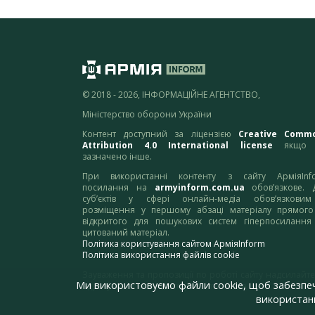
© 2018 - 2026, ІНФОРМАЦІЙНЕ АГЕНТСТВО,
Міністерство оборони України
Контент доступний за ліцензією
Creative Comm
Attribution 4.0 International license
якщо 
зазначено інше.
При використанні контенту з сайту АрміяInf
посилання на
armyinform.com.ua
обов’язкове. 
суб’єктів у сфері онлайн-медіа обов’язкови
розміщення у першому абзаці матеріалу прямого
відкритого для пошукових систем гіперпосилання
цитований матеріал.
Політика користування сайтом АрміяInform
Політика використання файлів cookie
Зауваження та пропозиції по роботі сайту надсилайте
Ми використовуємо файли cookie, щоб забезпе
адресу:
webmaster@armyinform.com.ua
використанн