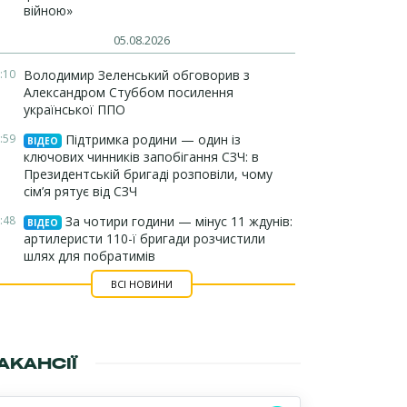
війною»
05.08.2026
:10
Володимир Зеленський обговорив з
Александром Стуббом посилення
української ППО
:59
Підтримка родини — один із
ВІДЕО
ключових чинників запобігання СЗЧ: в
Президентській бригаді розповіли, чому
сім’я рятує від СЗЧ
:48
За чотири години — мінус 11 ждунів:
ВІДЕО
артилеристи 110-ї бригади розчистили
шлях для побратимів
ВСІ НОВИНИ
АКАНСІЇ