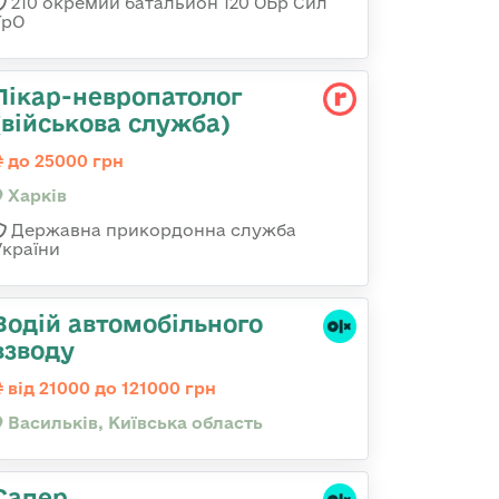
210 окремий батальйон 120 ОБр Сил
ТрО
Лікар-невропатолог
(військова служба)
до 25000 грн
Харків
Державна прикордонна служба
України
Водій автомобільного
взводу
від 21000 до 121000 грн
Васильків, Київська область
Сапер,