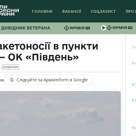
ГОЛОВНА
ВАКАНСІЇ
СОЦЗАХИСТ
ПРО 
ДОВІДНИК ВЕТЕРАНА
акетоносії в пункти
7:
— ОК «Південь»
6:
НОВИНИ
Слідкуйте за АрміяInform в Google
хв.
6:
6:
6: