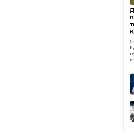
Д
п
т
К
С
К
і 
н