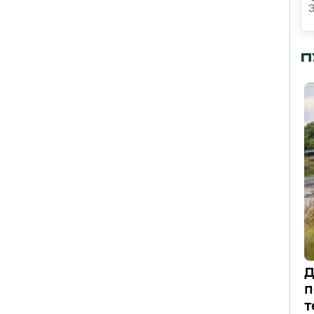
П
Д
п
т