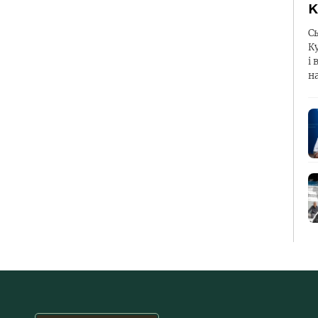
К
С
К
і 
н