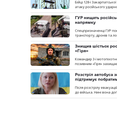
Бійці 128-ї Закарпатсько
атаку російського ударн
ГУР нищать російськ
напрямку
Спецпризначенці ГУР пок
транспорту, дронів та ло
Знищив шістьох росі
«Гіря»
Командир 3-ї мотопіхотно
позивним «Гіря» захищає
Розстріл автобуса з
підтримує побрати
Після розстрілу евакуацій
до війська. Нині вона д