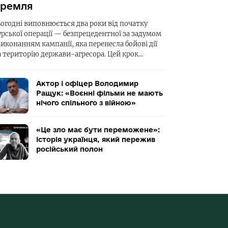
ремля
ьогодні виповнюється два роки від початку
урської операції — безпрецедентної за задумом
виконанням кампанії, яка перенесла бойові дії
а територію держави-агресора. Цей крок…
Актор і офіцер Володимир
Ращук: «Воєнні фільми не мають
нічого спільного з війною»
«Це зло має бути переможене»:
історія українця, який пережив
російський полон