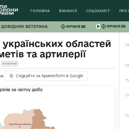
ГОЛОВНА
ВАКАНСІЇ
СОЦЗАХИСТ
ПРО 
ДОВІДНИК ВЕТЕРАНА
0 українських областей
16
етів та артилерії
НОВИНИ
16
Слідкуйте за АрміяInform в Google
хв.
15
15
15