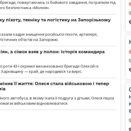
ї бригади, повертаючись із бойового завдання, потрапили під
ого безпілотника «Молнія».
у піхоту, техніку та логістику на Запорізькому
азали кадри знищення російської піхоти, артилерії,
гістичних об’єктів на Запоріжжі.
ян, а сімох взяв у полон: історія командира
ї роти 43-ї окремої механізованої бригади Олексій із
 Харківщину — край, де народився та виріс.
мінив її життя: Олеся стала військовою і тепер
мів
ного автобуса, в якому їхала її подруга з дітьми, Олеся пішла
опомагає військовим відновлюватися.