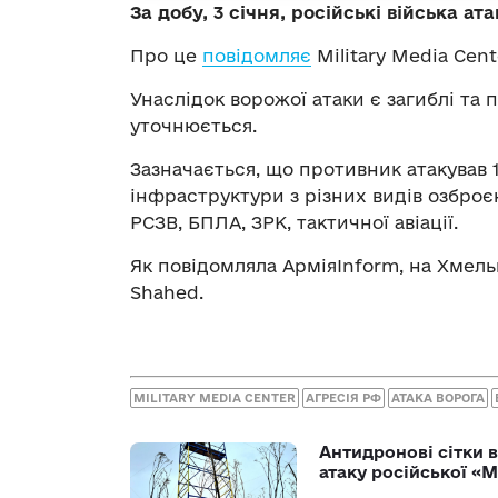
За добу, 3 січня, російські війська а
Про це
повідомляє
Military Media Cent
Унаслідок ворожої атаки є загиблі та 
уточнюється.
Зазначається, що противник атакував 1
інфраструктури з різних видів озброєн
РСЗВ, БПЛА, ЗРК, тактичної авіації.
Як повідомляла АрміяInform, на Хме
Shahed.
MILITARY MEDIA CENTER
АГРЕСІЯ РФ
АТАКА ВОРОГА
Антидронові сітки в
атаку російської «М