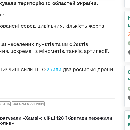
такували територію 10 областей України.
er.
поранені серед цивільних, кількість жертв
38 населених пунктів та 88 об’єктів
ня. Зокрема, з мінометів, танків, артилерії,
льниччині сили ППО
збили
два російські дрони
ВІЙНА
ВОРОЖІ ОБСТРІЛИ
рятували «Хамві»: бійці 128-ї бригади пережили
олнії»