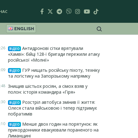
НАС
ENGLISH
:26
Антидронові сітки врятували
ВІДЕО
«Хамві»: бійці 128-ї бригади пережили атаку
російської «Молнії»
:09
ГУР нищать російську піхоту, техніку
ВІДЕО
та логістику на Запорізькому напрямку
:48
Знищив шістьох росіян, а сімох взяв у
полон: історія командира «Гіря»
:30
Розстріл автобуса змінив її життя:
ВІДЕО
Олеся стала військовою і тепер підтримує
побратимів
:10
Менше двох годин на порятунок: як
ВІДЕО
прикордонники евакуювали пораненого на
Лиманщині