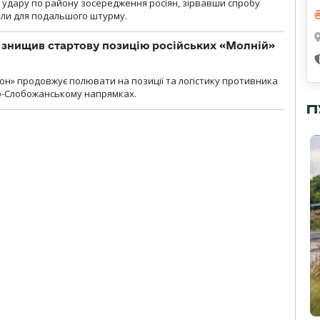
и удару по району зосередження росіян, зірвавши спробу
или для подальшого штурму.
 знищив стартову позицію російських «Молній»
н» продовжує полювати на позиції та логістику противника
но-Слобожанському напрямках.
П