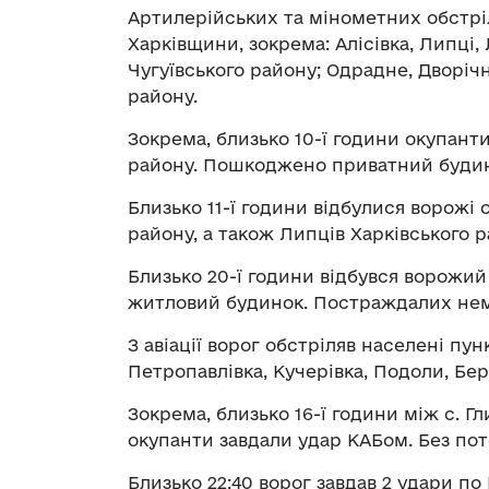
Артилерійських та мінометних обстріл
Харківщини, зокрема: Алісівка, Липці,
Чугуївського району; Одрадне, Дворічн
району.
Зокрема, близько 10-ї години окупанти
району. Пошкоджено приватний будин
Близько 11-ї години відбулися ворожі о
району, а також Липців Харківського 
Близько 20-ї години відбувся ворожи
житловий будинок. Постраждалих нем
З авіації ворог обстріляв населені пу
Петропавлівка, Кучерівка, Подоли, Бе
Зокрема, близько 16-ї години між с. Г
окупанти завдали удар КАБом. Без пот
Близько 22:40 ворог завдав 2 удари по