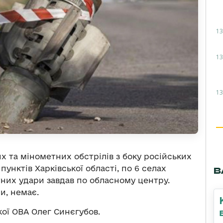
13
13
13
 та мінометних обстрілів з боку російських
пунктів Харківської області, по 6 селах
В
етних удари завдав по обласному центру.
и, немає.
ої ОВА Олег Синєгубов.