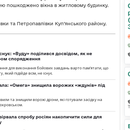
ею пошкоджено вікна в житловому будинку.
івки та Петропавлівки Куп’янського району.
снує: «Вуду» поділився досвідом, як не
ром спорядження
ання для виконання бойових завдань варто пам’ятати, що
 який підійде всім, не існує.
ала: «Омега» знищила ворожих «ждунів» під
вили та знищили ворожі дрони, які готували засідку на
Покровськом.
зірвала спробу росіян накопичити сили для
у