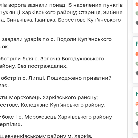
ів ворога зазнали понад 15 населених пунктів
 Лук’янці Харківського району; Стариця, Зибине
а, Синьківка, Іванівка, Берестове Куп’янського
 завдали ударів по с. Подоли Куп’янського
ок.
бстріли біля с. Золочів Богодухівського
району. Без постраждалих.
й обстріл с. Липці. Пошкоджено приватний
ає.
нкти Мороховець Харківського району;
рестове, Колодязне Куп’янського району.
либоке і с. Мороховець Харківського району
ерпілих.
 Шевченківському району м. Харків.