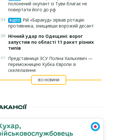
полонений окупант із Туви благає не
повертати його до рф
:54
Рій «Баракуд» зірвав ротацію
ВІДЕО
противника, знищивши ворожий десант
:30
Нічний удар по Одещині: ворог
запустив по області 11 ракет різних
типів
:11
Представниця ЗСУ Поліна Халькевич —
переможницею Кубка Європи зі
скелелазіння
ВСІ НОВИНИ
АКАНСІЇ
Кухар,
військовослужбовець