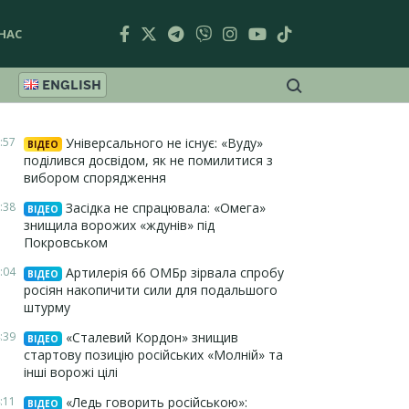
НАС
ENGLISH
:57
Універсального не існує: «Вуду»
ВІДЕО
поділився досвідом, як не помилитися з
вибором спорядження
:38
Засідка не спрацювала: «Омега»
ВІДЕО
знищила ворожих «ждунів» під
Покровськом
:04
Артилерія 66 ОМБр зірвала спробу
ВІДЕО
росіян накопичити сили для подальшого
штурму
:39
«Сталевий Кордон» знищив
ВІДЕО
стартову позицію російських «Молній» та
інші ворожі цілі
:11
«Ледь говорить російською»:
ВІДЕО