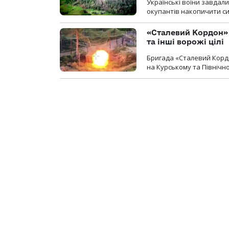
Українські воїни завдал
окупантів накопичити с
«Сталевий Кордон»
та інші ворожі цілі
Бригада «Сталевий Кордо
на Курському та Північ