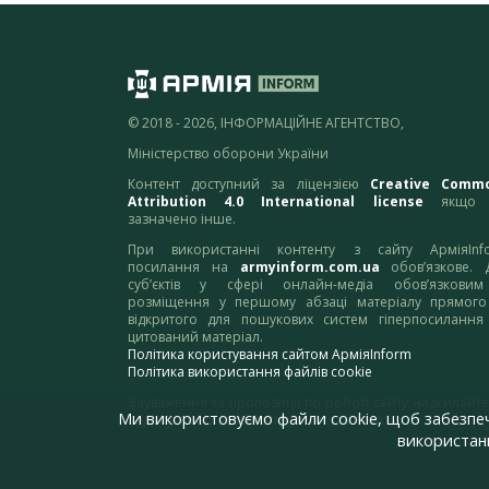
© 2018 - 2026, ІНФОРМАЦІЙНЕ АГЕНТСТВО,
Міністерство оборони України
Контент доступний за ліцензією
Creative Comm
Attribution 4.0 International license
якщо 
зазначено інше.
При використанні контенту з сайту АрміяInf
посилання на
armyinform.com.ua
обов’язкове. 
суб’єктів у сфері онлайн-медіа обов’язкови
розміщення у першому абзаці матеріалу прямого
відкритого для пошукових систем гіперпосилання
цитований матеріал.
Політика користування сайтом АрміяInform
Політика використання файлів cookie
Зауваження та пропозиції по роботі сайту надсилайте
Ми використовуємо файли cookie, щоб забезпе
адресу:
webmaster@armyinform.com.ua
використанн