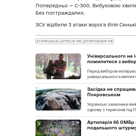
Попередньо — С-300. Вибуховою хвил
Без постраждалих.
ЗСУ відбили 3 атаки ворога біля Синьк
STOPRUSSIA
АГРЕСІЯ РФ
ВТОРГНЕННЯ РФ
Універсального не і
помилитися з вибо
Перед вибором екіпірув
універсального комплекту,
Засідка не спрацюв
Покровськом
Українські захисники вия
одному з териконів під 
Артилерія 66 ОМБр 
подальшого штурм