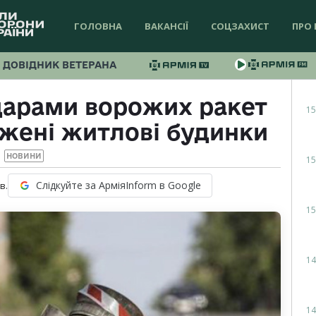
ГОЛОВНА
ВАКАНСІЇ
СОЦЗАХИСТ
ПРО 
ДОВІДНИК ВЕТЕРАНА
дарами ворожих ракет
15
джені житлові будинки
НОВИНИ
15
Слідкуйте за АрміяInform в Google
в.
15
14
14