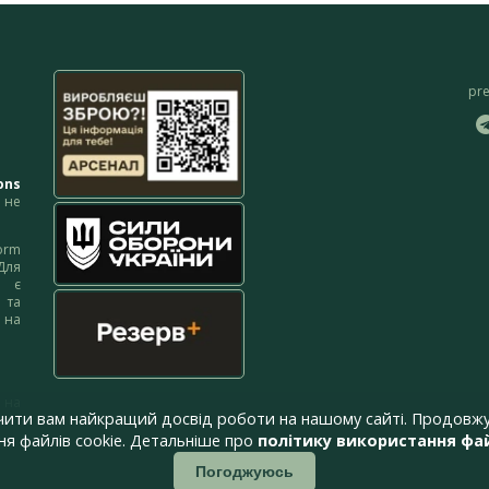
pr
ons
не
orm
Для
м є
 та
 на
 на
чити вам найкращий досвід роботи на нашому сайті. Продовжу
я файлів cookie. Детальніше про
політику використання фай
Погоджуюсь