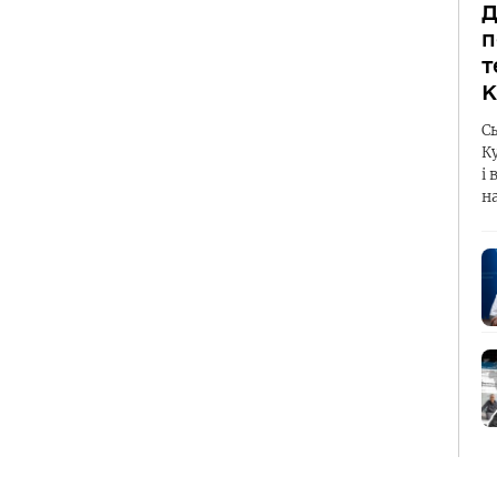
Д
п
т
К
С
К
і 
н