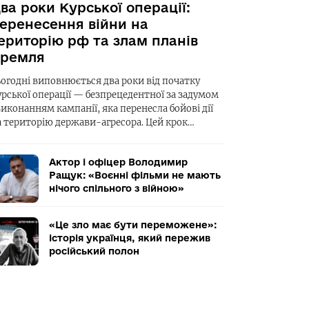
ва роки Курської операції:
еренесення війни на
ериторію рф та злам планів
ремля
ьогодні виповнюється два роки від початку
урської операції — безпрецедентної за задумом
виконанням кампанії, яка перенесла бойові дії
а територію держави-агресора. Цей крок…
Актор і офіцер Володимир
Ращук: «Воєнні фільми не мають
нічого спільного з війною»
«Це зло має бути переможене»:
історія українця, який пережив
російський полон