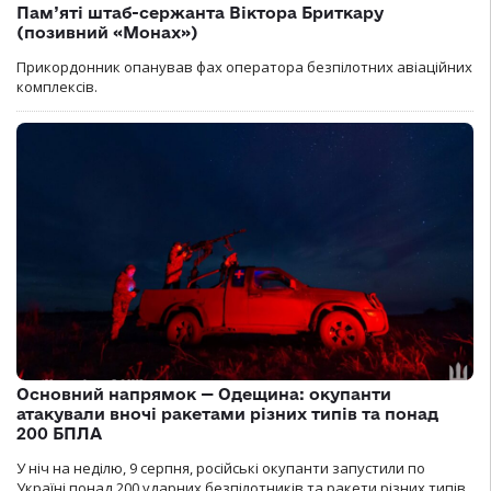
Пам’яті штаб-сержанта Віктора Бриткару
(позивний «Монах»)
Прикордонник опанував фах оператора безпілотних авіаційних
комплексів.
Основний напрямок — Одещина: окупанти
атакували вночі ракетами різних типів та понад
200 БПЛА
У ніч на неділю, 9 серпня, російські окупанти запустили по
Україні понад 200 ударних безпілотників та ракети різних типів.