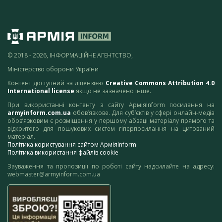
© 2018 - 2026, ІНФОРМАЦІЙНЕ АГЕНТСТВО,
Міністерство оборони України
Контент доступний за ліцензією
Creative Commons Attribution 4.0
International license
якщо не зазначено інше.
При використанні контенту з сайту АрміяInform посилання на
armyinform.com.ua
обов’язкове. Для суб’єктів у сфері онлайн-медіа
обов’язковим є розміщення у першому абзаці матеріалу прямого та
відкритого для пошукових систем гіперпосилання на цитований
матеріал.
Політика користування сайтом АрміяInform
Політика використання файлів cookie
Зауваження та пропозиції по роботі сайту надсилайте на адресу:
webmaster@armyinform.com.ua