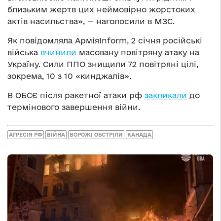
близьким жертв цих неймовірно жорстоких
актів насильства», — наголосили в МЗС.
Як повідомляла АрміяInform, 2 січня російські
війська
вчинили
масовану повітряну атаку на
Україну. Сили ППО знищили 72 повітряні цілі,
зокрема, 10 з 10 «кинджалів».
В ОБСЄ після ракетної атаки рф
закликали
до
термінового завершення війни.
АГРЕСІЯ РФ
ВІЙНА
ВОРОЖІ ОБСТРІЛИ
КАНАДА