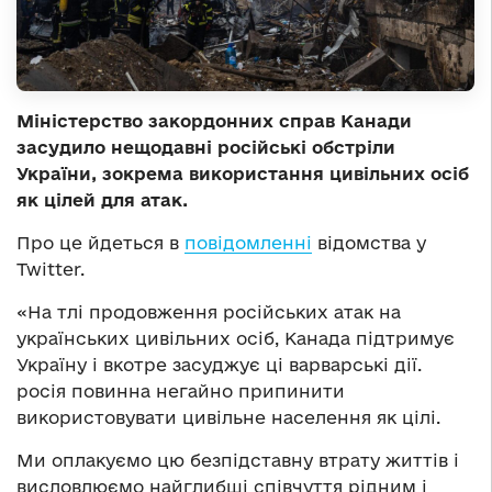
Міністерство закордонних справ Канади
засудило нещодавні російські обстріли
України, зокрема використання цивільних осіб
як цілей для атак.
Про це йдеться в
повідомленні
відомства у
Twitter.
«На тлі продовження російських атак на
українських цивільних осіб, Канада підтримує
Україну і вкотре засуджує ці варварські дії.
росія повинна негайно припинити
використовувати цивільне населення як цілі.
Ми оплакуємо цю безпідставну втрату життів і
висловлюємо найглибші співчуття рідним і