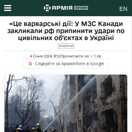
EN
«Це варварські дії: У МЗС Канади
закликали рф припинити удари по
цивільних об’єктах в Україні
НОВИНИ
4 Січня 2024, 8:52
Прочитаєте за:
< 1
хв.
Слідкуйте за АрміяInform в Google