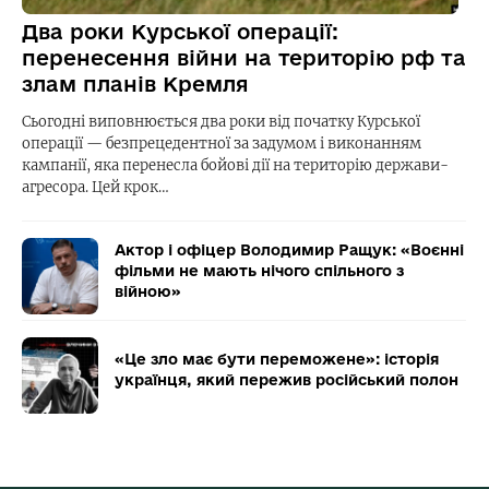
Два роки Курської операції:
перенесення війни на територію рф та
злам планів Кремля
Сьогодні виповнюється два роки від початку Курської
операції — безпрецедентної за задумом і виконанням
кампанії, яка перенесла бойові дії на територію держави-
агресора. Цей крок…
Актор і офіцер Володимир Ращук: «Воєнні
фільми не мають нічого спільного з
війною»
«Це зло має бути переможене»: історія
українця, який пережив російський полон