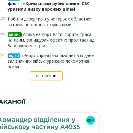
флот і «Кримський рубильник»: СБС
уразили низку ворожих цілей
:22
Робили дезертирів у чотирьох областях:
затримано організаторів схеми
:06
Атака на порт Ялти, горить траса
АНОНС
на Крим, винищувач ефектно пролітає над
Запоріжжям: стрім
:51
«Рейд» «привітав» окупантів із днем
ВІДЕО
залізничних військ: уражено локомотиви
росіян
ВСІ НОВИНИ
АКАНСІЇ
Командир відділення у
військову частину А4935