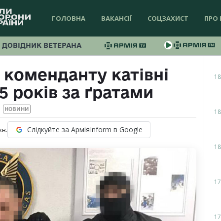
ГОЛОВНА
ВАКАНСІЇ
СОЦЗАХИСТ
ПРО 
ДОВІДНИК ВЕТЕРАНА
 коменданту катівні
18
5 років за ґратами
НОВИНИ
18
Слідкуйте за АрміяInform в Google
хв.
18
17
17