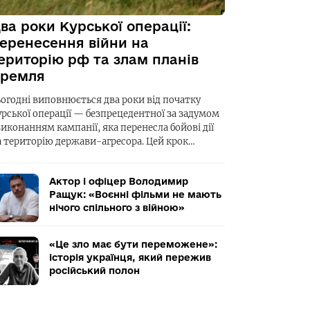
ва роки Курської операції:
еренесення війни на
ериторію рф та злам планів
ремля
ьогодні виповнюється два роки від початку
урської операції — безпрецедентної за задумом
виконанням кампанії, яка перенесла бойові дії
а територію держави-агресора. Цей крок…
Актор і офіцер Володимир
Ращук: «Воєнні фільми не мають
нічого спільного з війною»
«Це зло має бути переможене»:
історія українця, який пережив
російський полон