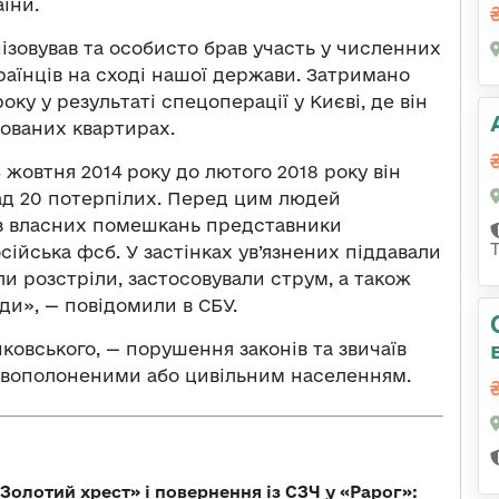
їни.
ізовував та особисто брав участь у численних
раїнців на сході нашої держави. Затримано
оку у результаті спецоперації у Києві, де він
дованих квартирах.
жовтня 2014 року до лютого 2018 року він
над 20 потерпілих. Перед цим людей
 з власних помешкань представники
сійська фсб. У застінках ув’язнених піддавали
и розстріли, застосовували струм, а також
ди», — повідомили в СБУ.
ковського, — порушення законів та звичаїв
ковополоненими або цивільним населенням.
Золотий хрест» і повернення із СЗЧ у «Рарог»: