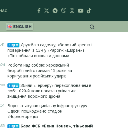
НАС
ENGLISH
:41
Дружба з садочку, «Золотий хрест» і
ВІДЕО
повернення із СЗЧ у «Рарог»: «Ширан» і
«Пін» обрали воювати дронами
:24
Робота над собою: харківський
безробітний отримав 15 років за
коригування російських ударів
:08
Збили «Герберу» перехоплювачем в
ВІДЕО
лоб: 1020-й полк показав унікальне
знищення ворожого дрона
:51
Ворог атакував цивільну інфраструктуру
Одеси: пошкоджено стадіон
«Чорноморець»
:35
База ФСБ «Беня House», тіньовий
ВІДЕО