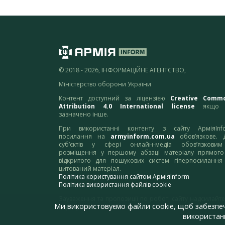
© 2018 - 2026, ІНФОРМАЦІЙНЕ АГЕНТСТВО,
Міністерство оборони України
Контент доступний за ліцензією
Creative Comm
Attribution 4.0 International license
якщо 
зазначено інше.
При використанні контенту з сайту АрміяInf
посилання на
armyinform.com.ua
обов’язкове. 
суб’єктів у сфері онлайн-медіа обов’язкови
розміщення у першому абзаці матеріалу прямого
відкритого для пошукових систем гіперпосилання
цитований матеріал.
Політика користування сайтом АрміяInform
Політика використання файлів cookie
Зауваження та пропозиції по роботі сайту надсилайте
Ми використовуємо файли cookie, щоб забезпе
адресу:
webmaster@armyinform.com.ua
використанн