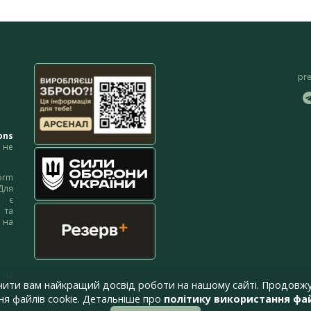
pr
ons
не
orm
Для
м є
 та
 на
 на
чити вам найкращий досвід роботи на нашому сайті. Продовжу
я файлів cookie. Детальніше про
політику використання фай