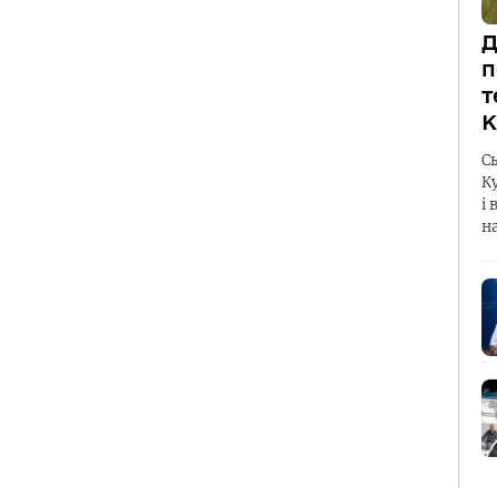
Д
п
т
К
С
К
і 
н