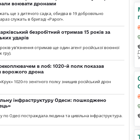
брали воювати дронами
ужать ще з дитячого садка, обидва в 19 добровільно
зараз служать в бригаді «Рарог».
арківський безробітний отримав 15 років за
ьких ударів
років увʼязнення отримав ще один агент російської воєнної
 гру).
рехоплювачем в лоб: 1020-й полк показав
я ворожого дрона
«Крук» 1020-го зенітного полку знищив російський дрон
вільну інфраструктуру Одеси: пошкоджено
ець»
у по Одесі постраждала людина та цивільна інфраструктура.