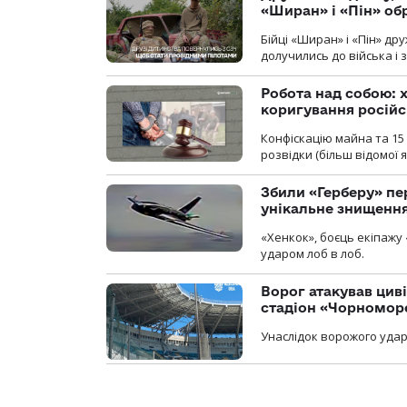
«Ширан» і «Пін» о
Бійці «Ширан» і «Пін» др
долучились до війська і 
Робота над собою: х
коригування російс
Конфіскацію майна та 15 
розвідки (більш відомої як
Збили «Герберу» пе
унікальне знищенн
«Хенкок», боєць екіпажу 
ударом лоб в лоб.
Ворог атакував ци
стадіон «Чорномор
Унаслідок ворожого удар