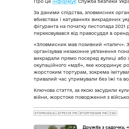
Про це
інформує
Служба безпеки Укра
За даними слідства, зловмисник орган
вбивствах і катуваннях викрадених ук
фігуранта на початку листопада 2021 р
переховувався від правосуддя в орен
«Зловмисник мав позивний «палич». З 
організував незаконне ув’язнення по
викрадали прямо посеред вулиці або
окупаційного «мдб», яке координує ро
жорстоким тортурам, зокрема імітувал
тривалий час утримували без їжі та во
Ключова стаття, за якою засудили кули
війни, жорстоке поводження з війсь
STOPRUSSIA
АГРЕСІЯ РФ
ВТОРГНЕННЯ РФ
СБУ
Дружба з садочку, «