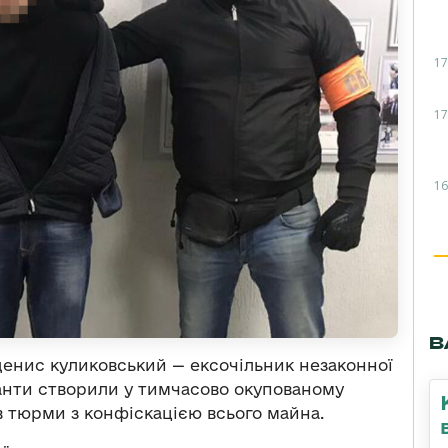
17
17
16
В
денис куликовський — ексочільник незаконної
упанти створили у тимчасово окупованому
в тюрми з конфіскацією всього майна.