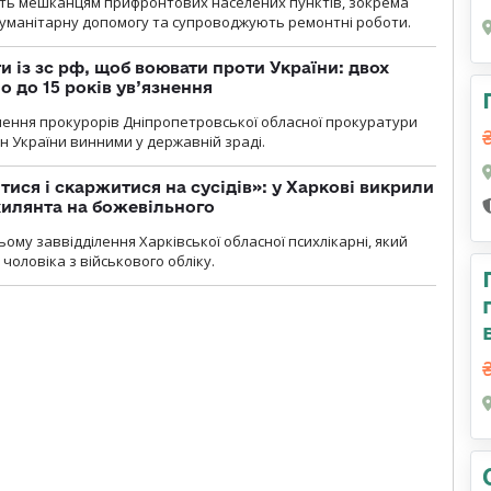
ють мешканцям прифронтових населених пунктів, зокрема
гуманітарну допомогу та супроводжують ремонтні роботи.
 із зс рф, щоб воювати проти України: двох
 до 15 років ув’язнення
чення прокурорів Дніпропетровської обласної прокуратури
н України винними у державній зраді.
тися і скаржитися на сусідів»: у Харкові викрили
ухилянта на божевільного
ому заввідділення Харківської обласної психлікарні, який
чоловіка з військового обліку.