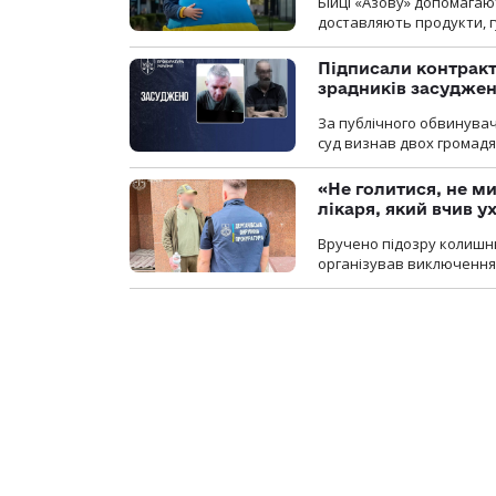
Бійці «Азову» допомага
доставляють продукти, 
Підписали контракти
зрадників засуджено
За публічного обвинува
суд визнав двох громадя
«Не голитися, не ми
лікаря, який вчив 
Вручено підозру колишнь
організував виключення 