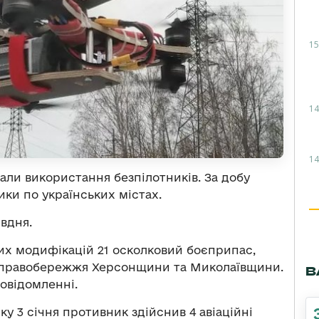
15
14
14
вали використання безпілотників. За добу
ики по українських містах.
вдня.
ших модифікацій 21 осколковий боєприпас,
и правобережжя Херсонщини та Миколаївщини.
В
овідомленні.
нку 3 січня противник здійснив 4 авіаційні