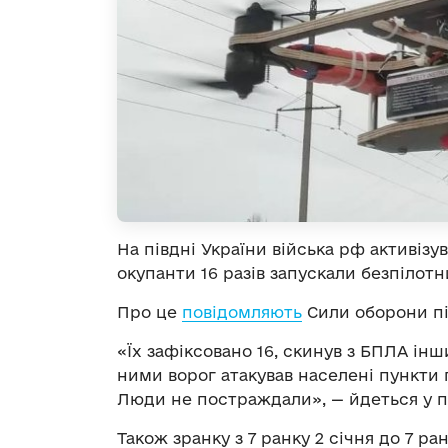
На півдні України війська рф активізу
окупанти 16 разів запускали безпілотн
Про це
повідомляють
Сили оборони пі
«Їх зафіксовано 16, скинув з БПЛА ін
ними ворог атакував населені пункт
Люди не постраждали», — йдеться у п
Також зранку з 7 ранку 2 січня до 7 ра