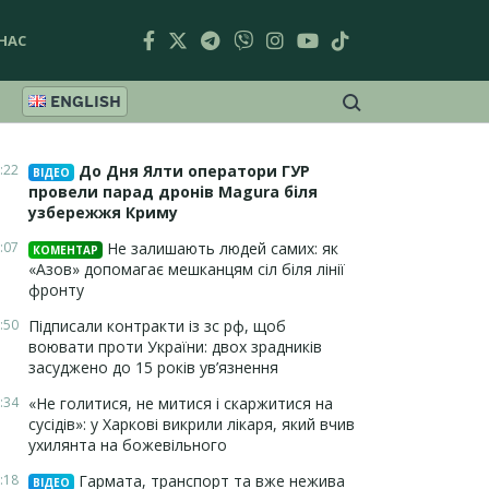
НАС
ENGLISH
:22
До Дня Ялти оператори ГУР
ВІДЕО
провели парад дронів Magura біля
узбережжя Криму
:07
Не залишають людей самих: як
КОМЕНТАР
«Азов» допомагає мешканцям сіл біля лінії
фронту
:50
Підписали контракти із зс рф, щоб
воювати проти України: двох зрадників
засуджено до 15 років ув’язнення
:34
«Не голитися, не митися і скаржитися на
сусідів»: у Харкові викрили лікаря, який вчив
ухилянта на божевільного
:18
Гармата, транспорт та вже нежива
ВІДЕО