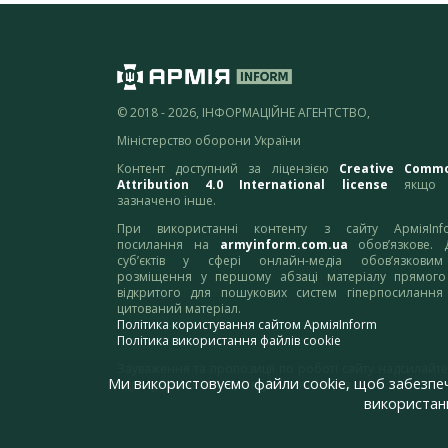
© 2018 - 2026, ІНФОРМАЦІЙНЕ АГЕНТСТВО,
Міністерство оборони України
Контент доступний за ліцензією
Creative Comm
Attribution 4.0 International license
якщо 
зазначено інше.
При використанні контенту з сайту АрміяInf
посилання на
armyinform.com.ua
обов’язкове. 
суб’єктів у сфері онлайн-медіа обов’язкови
розміщення у першому абзаці матеріалу прямого
відкритого для пошукових систем гіперпосилання
цитований матеріал.
Політика користування сайтом АрміяInform
Політика використання файлів cookie
Зауваження та пропозиції по роботі сайту надсилайте
Ми використовуємо файли cookie, щоб забезпе
адресу:
webmaster@armyinform.com.ua
використанн