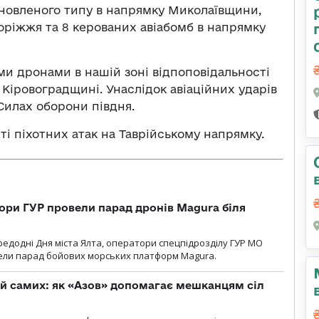
ановленого типу в напрямку Миколаївщини,
оріжжя та 8 керованих авіабомб в напрямку
ими дронами в нашій зоні відпоповідальності
Кіровоградщині. Унаслідок авіаційних ударів
Силах оборони півдня.
і піхотних атак на Таврійському напрямку.
ори ГУР провели парад дронів Magura біля
ередодні Дня міста Ялта, оператори спецпідрозділу ГУР МО
вели парад бойових морських платформ Magura.
й самих: як «Азов» допомагає мешканцям сіл