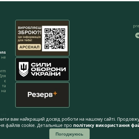
pr
ons
не
orm
Для
м є
 та
 на
 на
чити вам найкращий досвід роботи на нашому сайті. Продовжу
я файлів cookie. Детальніше про
політику використання фай
Погоджуюсь