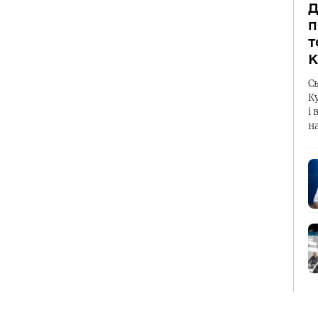
Д
п
т
К
С
К
і 
н