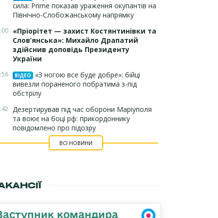
сила: Prime показав ураження окупантів на
Північно-Слобожанському напрямку
:00
«Пріорітет — захист Костянтинівки та
Слов’янська»: Михайло Драпатий
здійснив доповідь Президенту
України
:56
«З ногою все буде добре»: бійці
ВІДЕО
вивезли пораненого побратима з-під
обстрілу
:42
Дезертирував під час оборони Маріуполя
та воює на боці рф: прикордоннику
повідомлено про підозру
ВСІ НОВИНИ
АКАНСІЇ
Заступник командира