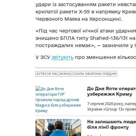
удари із застосуванням ракети невст
крилатої ракети Х-59 в напрямку Крив
Червоного Маяка на Херсонщині.
«Під час чергової нічної атаки ударн
знищено БПЛА типу Shahed-136/131 на 
постраждалих немає», — зазначили у 
У ЗСУ
звітують
про зменшення кількост
АГРЕСІЯ РФ
ВІЙНА
СИЛИ ОБОРОНИ ПІВДНЯ
До Дня Ялти операт
узбережжя Криму
7 серпня 2026 року, нап
України «Group 13» про
Не залишають люде
біля лінії фронту