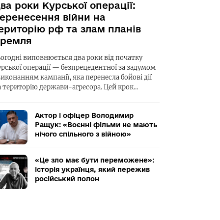
ва роки Курської операції:
еренесення війни на
ериторію рф та злам планів
ремля
ьогодні виповнюється два роки від початку
урської операції — безпрецедентної за задумом
виконанням кампанії, яка перенесла бойові дії
а територію держави-агресора. Цей крок…
Актор і офіцер Володимир
Ращук: «Воєнні фільми не мають
нічого спільного з війною»
«Це зло має бути переможене»:
історія українця, який пережив
російський полон