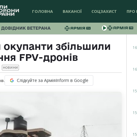
ГОЛОВНА
ВАКАНСІЇ
СОЦЗАХИСТ
ПРО 
ДОВІДНИК ВЕТЕРАНА
и окупанти збільшили
16
ння FPV-дронів
НОВИНИ
16
Слідкуйте за АрміяInform в Google
хв.
15
15
15