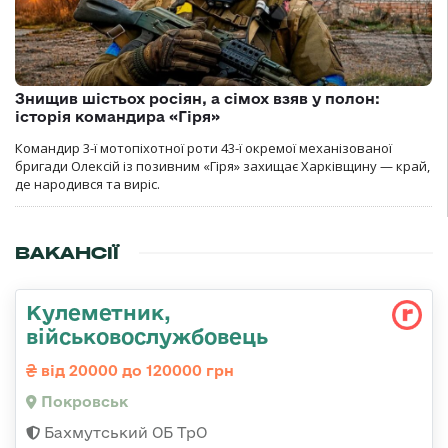
Знищив шістьох росіян, а сімох взяв у полон:
історія командира «Гіря»
Командир 3-ї мотопіхотної роти 43-ї окремої механізованої
бригади Олексій із позивним «Гіря» захищає Харківщину — край,
де народився та виріс.
ВАКАНСІЇ
Кулеметник,
військовослужбовець
від 20000 до 120000 грн
Покровськ
Бахмутський ОБ ТрО