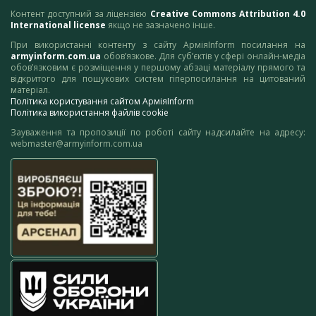
Контент доступний за ліцензією
Creative Commons Attribution 4.0
International license
якщо не зазначено інше.
При використанні контенту з сайту АрміяInform посилання на
armyinform.com.ua
обов’язкове. Для суб’єктів у сфері онлайн-медіа
обов’язковим є розміщення у першому абзаці матеріалу прямого та
відкритого для пошукових систем гіперпосилання на цитований
матеріал.
Політика користування сайтом АрміяInform
Політика використання файлів cookie
Зауваження та пропозиції по роботі сайту надсилайте на адресу:
webmaster@armyinform.com.ua