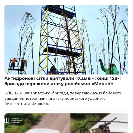
Антидронові сітки врятували «Хамві»: бійці 128-ї
бригади пережили атаку російської «Молнії»
Бійці 128-ї Закарпатської бригади, повертаючись із бойового
завдання, потрапили під атаку російського ударного
безпілотника «Молнія».