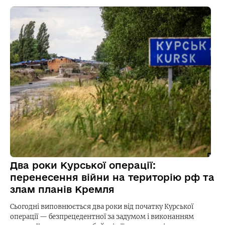
Два роки Курської операції:
перенесення війни на територію рф та
злам планів Кремля
Сьогодні виповнюється два роки від початку Курської
операції — безпрецедентної за задумом і виконанням